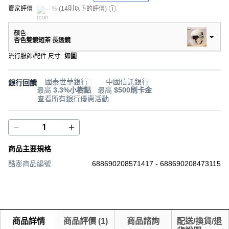
賣家評價
-- %
(
14則以下的評價
)
顏色
杏色雙鏡短茶 長透鏡
流行服飾/配件 尺寸
:
如圖
國泰世華銀行
中國信託銀行
銀行回饋
最高
3.3%小樹點
最高
$500刷卡金
查看所有銀行優惠活動
商品主要規格
酷澎商品編號
688690208571417 - 688690208473115
商品詳情
商品評價
(
1
)
商品諮詢
配送/換貨/退