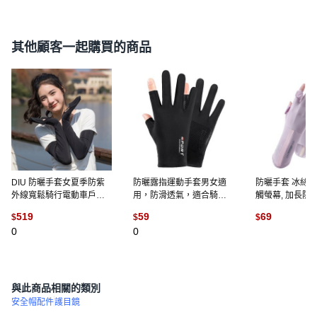
其他顧客一起購買的商品
DIU 防曬手套女夏季防紫
防曬露指運動手套男女適
防曬手套 冰絲涼
外線寬鬆騎行電動車戶外
用，防滑透氣，適合騎車
觸螢幕, 加長防曬
開車長款護臂薄款袖套
開車釣魚, 黑色
色
519
59
69
$
$
$
0
0
(
1
)
與此商品相關的類別
安全帽配件
護目鏡