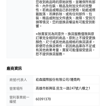
您收到商品時的原始狀態，並確保所有部
件、內外包裝、贈品及附加文件的完整
性。若商品或贈品已拆封使用、貼紙或標
籤脫落、吊牌拆除、或有任何部件、包
裝、贈品或附加文件遺失、故障、受到污
損等情況，您的退換貨權益有可能受到影
響。
※除賣家另為同意外，換貨服務僅限與原
訂單完全相同的商品，原則上不接受更換
顏色、尺寸或其他商品規格的換貨請求。
即便符合換貨條件，若因商品庫存不足或
有其他商業考量，賣家可能僅接受退貨，
恕不提供換貨服務。
廠商資訊
崧森國際股份有限公司/鍾喬畇
商號/代表人
高雄市新興區 民生一路247號八樓之1
營業場所
營利事業統一
60391370
編號