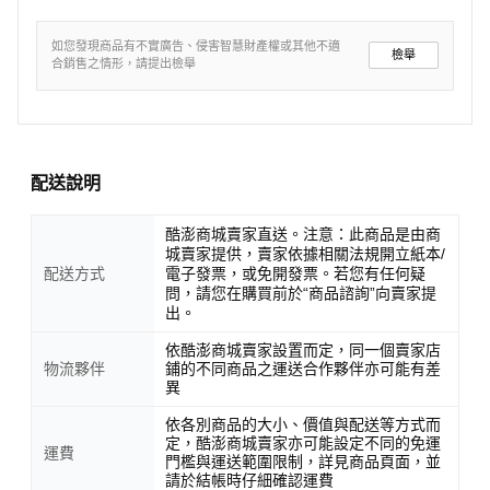
如您發現商品有不實廣告、侵害智慧財產權或其他不適
檢舉
合銷售之情形，請提出檢舉
配送說明
酷澎商城賣家直送。注意：此商品是由商
城賣家提供，賣家依據相關法規開立紙本/
配送方式
電子發票，或免開發票。若您有任何疑
問，請您在購買前於“商品諮詢”向賣家提
出。
依酷澎商城賣家設置而定，同一個賣家店
物流夥伴
鋪的不同商品之運送合作夥伴亦可能有差
異
依各別商品的大小、價值與配送等方式而
定，酷澎商城賣家亦可能設定不同的免運
運費
門檻與運送範圍限制，詳見商品頁面，並
請於結帳時仔細確認運費