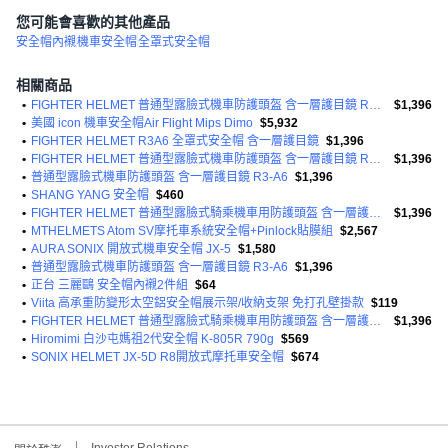
您可能會喜歡的其他產品
安全帽內襯
機車安全帽
全罩式安全帽
相關商品
•
FIGHTER HELMET 普通型露臉式機車防護頭盔 含一層護目鏡 R3-A6
$1,396
•
美國 icon 機車安全帽Air Flight Mips Dimo
$5,932
•
FIGHTER HELMET R3A6 全罩式安全帽 含一層護目鏡
$1,396
•
FIGHTER HELMET 普通型露臉式機車防護頭盔 含一層護目鏡 R3-A6
$1,396
•
普通型露臉式機車防護頭盔 含一層護目鏡 R3-A6
$1,396
•
SHANG YANG 安全帽
$460
•
FIGHTER HELMET 普通型露臉式騎乘機車用防護頭盔 含一層護目鏡 R3A6 1350g
$1,396
•
MTHELMETS Atom SV摩托車系統安全帽+Pinlock貼膜組
$2,567
•
AURA SONIX 開放式機車安全帽 JX-5
$1,580
•
普通型露臉式機車防護頭盔 含一層護目鏡 R3-A6
$1,396
•
正台 三麗鷗 安全帽內襯2件組
$64
•
Viita 高承重防變形太空鋁安全帽展示架/收納支架 免打孔壁掛款
$119
•
FIGHTER HELMET 普通型露臉式騎乘機車用防護頭盔 含一層護目鏡 R3A6 1350g
$1,396
•
Hiromimi 白沙屯媽祖2代安全帽 K-805R 790g
$569
•
SONIX HELMET JX-5D R8開放式摩托車安全帽
$674
Investor Relations