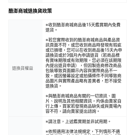
酷澎商城退換貨政策
※收到酷澎商城商品後15天鑑賞期內免費
退貨。
※若您實際收到的酷澎商城商品與產品資
訊頁面不符，或您收到商品時發現有瑕疵
或已損壞，您可以在收到商品後15天內申
請換貨或於3個月內申請退貨（若商品標
有賞味期限或有效期限，您必須在該期限
內提出退貨申請），但因製造商修改商品
退換貨權益
包裝導致頁面顯示內容與實際商品不一
致，或因螢幕設定或拍攝條件不同導致商
品圖片與實際產品略有差異者，恕不接受
退換貨。
※與酷澎商城商品有關的一切資訊、圖
片、說明及其他相關資訊，均係由賣家自
行上傳。買家若發現商品缺失或與賣場內
容不符，請向賣家提出諮詢。
※請注意，上述鑑賞期並非試用期。
※依照適用法律法規規定，下列情形不適