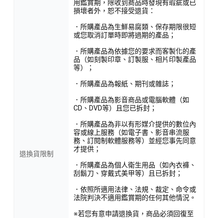
用鑑賞期，除收到商品時發現有瑕疵或已
損壞者外，恕不接受退貨：
．所購產品為生鮮易腐類、保存期限很短
或您取消訂單時即將過期的產品；
．所購產品為依據您的要求而客製化的產
品（如刻製印章、訂製服、相片印製產品
等）；
．所購產品為報紙、期刊或雜誌；
．所購產品為影音商品或電腦軟體（如
CD、DVD等）且您已拆封；
．所購產品為非以有形媒介提供的數位內
容或線上服務（如電子書、影音串流服
務、訂閱制軟體服務等）並經您事先同意
才提供；
退換貨限制
．所購產品為個人衛生用品（如內衣褲、
刮鬍刀、穿戴式美甲等）且已拆封；
．依照所適用法律、法規、裁定、命令或
法院判決不適用鑑賞期的任何其他情況。
※若您有意申請退換貨，商品必須回復至