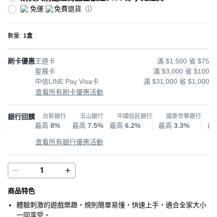
免運
免費退貨
數量
:
1盒
刷卡優惠
王道卡
滿 $1,500 省 $75
星展卡
滿 $3,000 省 $100
中信LINE Pay Visa卡
滿 $31,000 省 $1,000
查看所有刷卡優惠活動
銀行回饋
台新銀行
玉山銀行
中國信託銀行
國泰世華銀行
最高
8%
最高
7.5%
最高
6.2%
最高
3.3%
最
查看所有銀行優惠活動
商品特色
體驗刺激的遊戲樂趣，規則簡單易懂，快速上手，適合全家大小
一同享受。