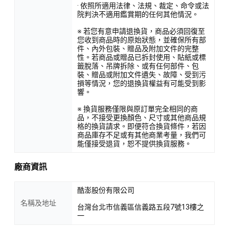
· 依照所適用法律、法規、裁定、命令或法
院判決不適用鑑賞期的任何其他情況。
※ 若您有意申請退換貨，商品必須回復至
您收到商品時的原始狀態，並確保所有部
件、內外包裝、贈品及附加文件的完整
性。若商品或贈品已拆封使用、貼紙或標
籤脫落、吊牌拆除、或有任何部件、包
裝、贈品或附加文件遺失、故障、受到污
損等情況，您的退換貨權益有可能受到影
響。
※ 換貨服務僅限與原訂單完全相同的商
品，不接受更換顏色、尺寸或其他商品規
格的換貨請求。即便符合換貨條件，若因
商品庫存不足或有其他商業考量，我們可
能僅接受退貨，恕不提供換貨服務。
廠商資訊
酷澎股份有限公司
名稱及地址
台灣台北市信義區信義路五段7號13樓之
一