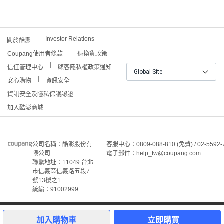
Investor Relations
關於酷澎
Coupang使用者條款
退換貨政策
信任管理中心
顧客隱私權政策通知
Global Site
安心購物
資訊安全
資訊安全及隱私保護認證
加入酷澎商城
公司名稱：酷澎股份有
客服中心：0809-088-810 (免費) / 02-5592-
限公司
電子郵件：help_tw@coupang.com
聯繫地址：11049 台北
市信義區信義路五段7
號13樓之1
統編：91002999
©Coupang Taiwan Co., Ltd. 保留所有權利。
本網站上顯示的所有商標、標誌和服務標誌均為酷澎股份有
加入購物車
立即購買
限公司和/或其在美國和其他國家/地區註冊之關聯公司之所