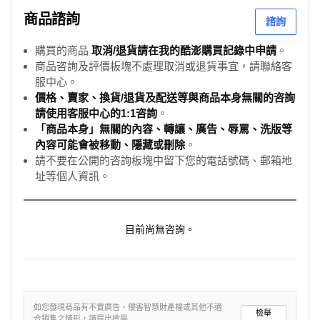
商品諮詢
諮詢
購買的商品
取消/退貨請在我的酷澎購買記錄中申請
。
商品咨詢及評價板塊不處理取消或退貨事宜，請聯絡客
服中心。
價格、賣家、換貨/退貨及配送等與商品本身無關的咨詢
請使用客服中心的1:1咨詢
。
「商品本身」無關的內容、轉讓、廣告、辱罵、洗版等
內容可能會被移動、隱藏或刪除
。
請不要在公開的咨詢板塊中留下您的電話號碼、郵箱地
址等個人資訊。
目前尚無咨詢。
如您發現商品有不實廣告、侵害智慧財產權或其他不適
檢舉
合銷售之情形，請提出檢舉