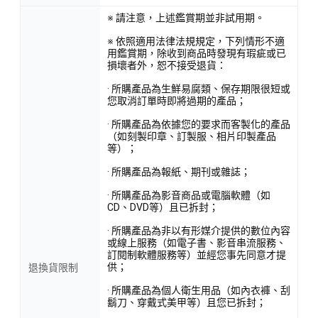
※ 請注意，上述鑑賞期並非試用期。
※ 依照適用法律法規規定，下列情形不適
用鑑賞期，除收到商品時發現有瑕疵或已
損壞者外，恕不接受退貨：
· 所購產品為生鮮易腐類、保存期限很短或
您取消訂單時即將過期的產品；
· 所購產品為依據您的要求而客製化的產品
（如刻製印章、訂製服、相片印製產品
等）；
· 所購產品為報紙、期刊或雜誌；
· 所購產品為影音商品或電腦軟體（如
CD、DVD等）且已拆封；
· 所購產品為非以有形媒介提供的數位內容
或線上服務（如電子書、影音串流服務、
訂閱制軟體服務等）並經您事先同意才提
供；
退換貨限制
· 所購產品為個人衛生用品（如內衣褲、刮
鬍刀、穿戴式美甲等）且您已拆封；