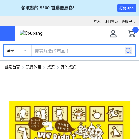
領取您的 $200 首購優惠卷!
打開 App
登入
註冊會員
客服中心
全部
酷澎首頁
玩具休閒
桌遊
其他桌遊