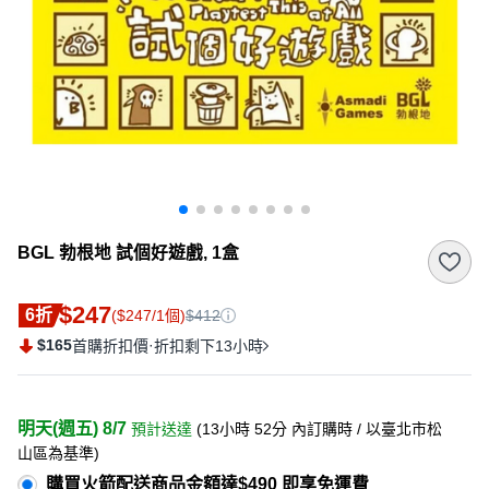
BGL 勃根地 試個好遊戲, 1盒
$247
6折
($247/1個)
$412
$165
·
首購折扣價
折扣剩下13小時
明天(週五) 8/7
預計送達
(
13小時 52分
內訂購時
/ 以臺北市松
山區為基準
)
購買火箭配送商品金額達$490 即享免運費