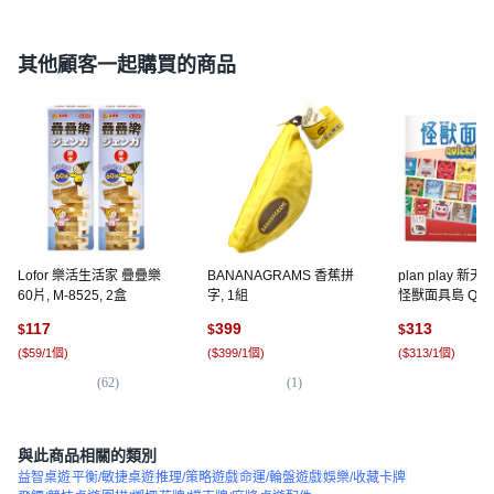
其他顧客一起購買的商品
Lofor 樂活生活家 疊疊樂
BANANAGRAMS 香蕉拼
plan play 新
60片, M-8525, 2盒
字, 1組
怪獸面具島 Quick
117
399
313
$
$
$
(
$59/1個
)
(
$399/1個
)
(
$313/1個
)
(
62
)
(
1
)
(
2
)
與此商品相關的類別
益智桌遊
平衡/敏捷桌遊
推理/策略遊戲
命運/輪盤遊戲
娛樂/收藏卡牌