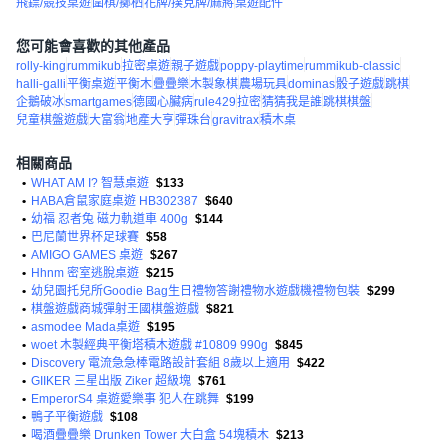
飛鏢/競技桌遊
圍棋/擲柶
花牌/撲克牌/麻將
桌遊配件
您可能會喜歡的其他產品
rolly-king
rummikub
拉密桌遊
親子遊戲
poppy-playtime
rummikub-classic
halli-galli
平衡桌遊
平衡木
疊疊樂
木製象棋
農場玩具
dominas
骰子遊戲
跳棋
企鵝破冰
smartgames
德國心臟病
rule429
拉密
猜猜我是誰
跳棋棋盤
兒童棋盤遊戲
大富翁
地產大亨
彈珠台
gravitrax
積木桌
相關商品
•
WHAT AM I? 智慧桌遊
$133
•
HABA倉鼠家庭桌遊 HB302387
$640
•
幼福 忍者兔 磁力軌道車 400g
$144
•
巴尼蘭世界杯足球賽
$58
•
AMIGO GAMES 桌遊
$267
•
Hhnm 密室逃脫桌遊
$215
•
幼兒園托兒所Goodie Bag生日禮物答謝禮物水遊戲機禮物包裝
$299
•
棋盤遊戲商城彈射王國棋盤遊戲
$821
•
asmodee Mada桌遊
$195
•
woet 木製經典平衡塔積木遊戲 #10809 990g
$845
•
Discovery 電流急急棒電路設計套組 8歲以上適用
$422
•
GIIKER 三星出版 Ziker 超級塊
$761
•
EmperorS4 桌遊愛樂事 犯人在跳舞
$199
•
鴨子平衡遊戲
$108
•
喝酒疊疊樂 Drunken Tower 大白盒 54塊積木
$213