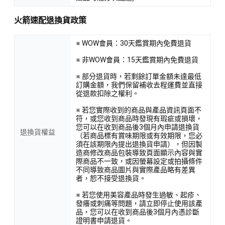
火箭速配退換貨政策
※ WOW會員：30天鑑賞期內免費退貨
※ 非WOW會員：15天鑑賞期內免費退貨
※ 部分退貨時，若剩餘訂單金額未達最低
訂購金額，我們保留補收去程運費並直接
從退款扣除之權利。
※ 若您實際收到的商品與產品資訊頁面不
符，或您收到商品時發現有瑕疵或損壞，
您可以在收到商品後3個月內申請退換貨
退換貨權益
（若商品標有賞味期限或有效期限，您必
須在該期限內提出退換貨申請），但因製
造商修改商品包裝導致頁面顯示內容與實
際商品不一致，或因螢幕設定或拍攝條件
不同導致商品圖片與實際產品略有差異
者，恕不接受退換貨。
※ 若您使用美容產品時發生過敏、起疹、
發癢或刺痛等問題，請立即停止使用該產
品，您可以在收到商品後3個月內憑診斷
證明書申請退貨。