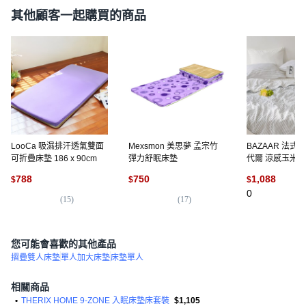
其他顧客一起購買的商品
LooCa 吸濕排汗透氣雙面
Mexsmon 美思夢 孟宗竹
BAZAAR 法式
可折疊床墊 186 x 90cm
彈力舒眠床墊
代爾 涼感玉米棉
被
788
750
1,088
$
$
$
0
(
15
)
(
17
)
您可能會喜歡的其他產品
摺疊雙人床墊
單人加大床墊
床墊單人
相關商品
•
THERIX HOME 9-ZONE 入眠床墊床套裝
$1,105