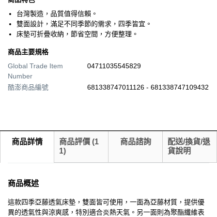
台灣製造，品質值得信賴。
雙面設計，滿足不同季節的需求，四季皆宜。
床墊可折疊收納，節省空間，方便整理。
商品主要規格
Global Trade Item
04711035545829
Number
酷澎商品編號
681338747011126 - 681338747109432
商品詳情
商品評價
(
1
商品諮詢
配送/換貨/退
1
)
貨說明
商品概述
這款四季亞藤透氣床墊，雙面皆可使用，一面為亞藤材質，提供優
異的透氣性與涼爽感，特別適合炎熱天氣。另一面則為聚酯纖維表