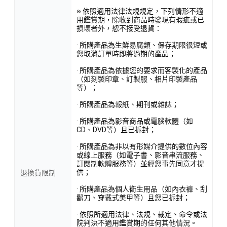
※ 依照適用法律法規規定，下列情形不適
用鑑賞期，除收到商品時發現有瑕疵或已
損壞者外，恕不接受退貨：
· 所購產品為生鮮易腐類、保存期限很短或
您取消訂單時即將過期的產品；
· 所購產品為依據您的要求而客製化的產品
（如刻製印章、訂製服、相片印製產品
等）；
· 所購產品為報紙、期刊或雜誌；
· 所購產品為影音商品或電腦軟體（如
CD、DVD等）且已拆封；
· 所購產品為非以有形媒介提供的數位內容
或線上服務（如電子書、影音串流服務、
訂閱制軟體服務等）並經您事先同意才提
供；
退換貨限制
· 所購產品為個人衛生用品（如內衣褲、刮
鬍刀、穿戴式美甲等）且您已拆封；
· 依照所適用法律、法規、裁定、命令或法
院判決不適用鑑賞期的任何其他情況。