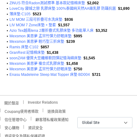
•
ZINUS 符合Radon測試標準 基本款記憶棉床墊
$2,002
•
LoveCity 寢城之戀 乳膠床墊 100%泰國純天然AA級乳膠 防蹣抗菌
$1,690
•
薄床墊 C105
$523
•
LIV MOM 三段可折疊可水洗床墊
$936
•
LIV MOM 7 Zone床墊 + 墊套
$1,557
•
Azio Tex越南Iena 2層折疊式乳膠床墊 多功能單人床
$3,352
•
Mexsmon 美思夢 孟宗竹彈力舒眠床墊
$995
•
Mexsmon 美思夢 輕巧型三折床墊
$239
•
Ramis 床墊 C102
$857
•
GranRest 記憶棉床墊
$1,438
•
soonZAM 優質大豆纖維軟回彈記憶海綿床墊
$1,545
•
Mexsmon 美思夢 複合式乳膠床墊
$1,458
•
Mexsmon 美思夢 孟宗竹彈力舒眠床墊
$750
•
Enasu Madeleine Sleep Mat Topper 床墊 BD004
$721
Investor Relations
關於酷澎
Coupang使用者條款
退換貨政策
信任管理中心
顧客隱私權政策通知
Global Site
安心購物
資訊安全
資訊安全及隱私保護認證