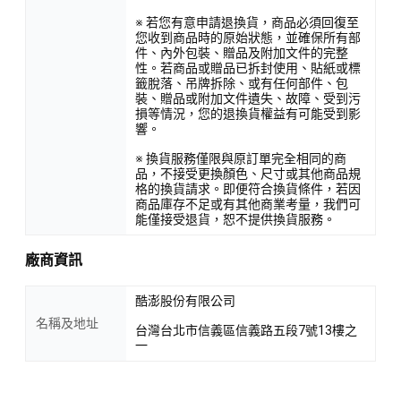
※ 若您有意申請退換貨，商品必須回復至
您收到商品時的原始狀態，並確保所有部
件、內外包裝、贈品及附加文件的完整
性。若商品或贈品已拆封使用、貼紙或標
籤脫落、吊牌拆除、或有任何部件、包
裝、贈品或附加文件遺失、故障、受到污
損等情況，您的退換貨權益有可能受到影
響。
※ 換貨服務僅限與原訂單完全相同的商
品，不接受更換顏色、尺寸或其他商品規
格的換貨請求。即便符合換貨條件，若因
商品庫存不足或有其他商業考量，我們可
能僅接受退貨，恕不提供換貨服務。
廠商資訊
酷澎股份有限公司
名稱及地址
台灣台北市信義區信義路五段7號13樓之
一