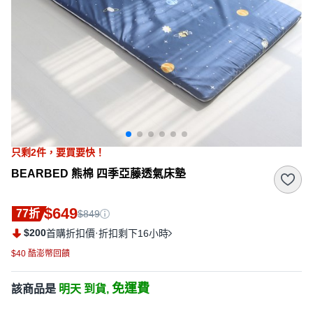
只剩
2
件，
要買要快！
BEARBED 熊棉 四季亞藤透氣床墊
$649
77折
$849
$200
·
首購折扣價
折扣剩下16小時
$40 酷澎幣回饋
免運費
該商品是
明天 到貨,