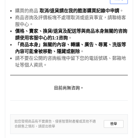
購買的商品
取消/退貨請在我的酷澎購買記錄中申請
。
商品咨詢及評價板塊不處理取消或退貨事宜，請聯絡客
服中心。
價格、賣家、換貨/退貨及配送等與商品本身無關的咨詢
請使用客服中心的1:1咨詢
。
「商品本身」無關的內容、轉讓、廣告、辱罵、洗版等
內容可能會被移動、隱藏或刪除
。
請不要在公開的咨詢板塊中留下您的電話號碼、郵箱地
址等個人資訊。
目前尚無咨詢。
如您發現商品有不實廣告、侵害智慧財產權或其他不適
檢舉
合銷售之情形，請提出檢舉