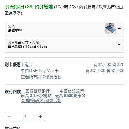
明天(週日) 8/9
預計送達
(
16小時 25分
內訂購時
/ 以臺北市松山
區為基準
)
顏色
浩瀚星空
寢具用品尺寸 × 厚度
單人(180 x 90cm) × 5cm
刷卡優惠
王道卡
滿 $1,500 省 $75
中信LINE Pay Visa卡
滿 $31,000 省 $1,000
查看所有刷卡優惠活動
國泰世華銀行
中國信託銀行
銀行回饋
最高
3.3%小樹點
最高
$500刷卡金
查看所有銀行優惠活動
商品特色