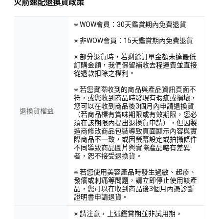
火箭速配退換貨政策
※ WOW會員：30天鑑賞期內免費退貨
※ 非WOW會員：15天鑑賞期內免費退貨
※ 部分退貨時，若剩餘訂單金額未達最低
訂購金額，我們保留補收去程運費並直接
從退款扣除之權利。
※ 若您實際收到的商品與產品資訊頁面不
符，或您收到商品時發現有瑕疵或損壞，
您可以在收到商品後3個月內申請退換貨
退換貨權益
（若商品標有賞味期限或有效期限，您必
須在該期限內提出退換貨申請），但因製
造商修改商品包裝導致頁面顯示內容與實
際商品不一致，或因螢幕設定或拍攝條件
不同導致商品圖片與實際產品略有差異
者，恕不接受退換貨。
※ 若您使用美容產品時發生過敏、起疹、
發癢或刺痛等問題，請立即停止使用該產
品，您可以在收到商品後3個月內憑診斷
證明書申請退貨。
※ 請注意，上述鑑賞期並非試用期。