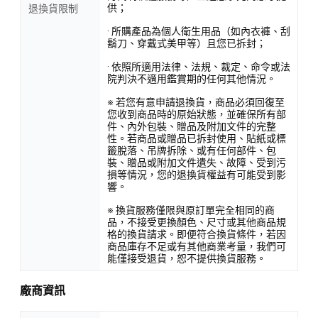
供；
退換貨限制
· 所購產品為個人衛生用品（如內衣褲、刮
鬍刀、穿戴式美甲等）且您已拆封；
· 依照所適用法律、法規、裁定、命令或法
院判決不適用鑑賞期的任何其他情況。
※ 若您有意申請退換貨，商品必須回復至
您收到商品時的原始狀態，並確保所有部
件、內外包裝、贈品及附加文件的完整
性。若商品或贈品已拆封使用、貼紙或標
籤脫落、吊牌拆除、或有任何部件、包
裝、贈品或附加文件遺失、故障、受到污
損等情況，您的退換貨權益有可能受到影
響。
※ 換貨服務僅限與原訂單完全相同的商
品，不接受更換顏色、尺寸或其他商品規
格的換貨請求。即便符合換貨條件，若因
商品庫存不足或有其他商業考量，我們可
能僅接受退貨，恕不提供換貨服務。
廠商資訊