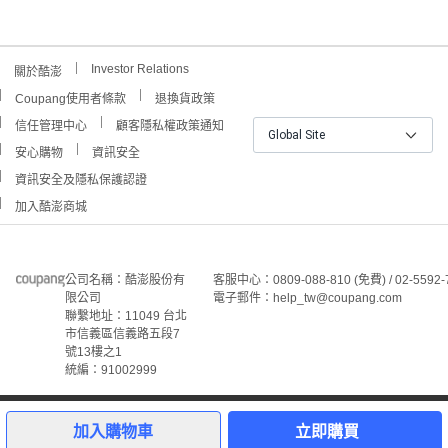
Investor Relations
關於酷澎
Coupang使用者條款
退換貨政策
信任管理中心
顧客隱私權政策通知
Global Site
安心購物
資訊安全
資訊安全及隱私保護認證
加入酷澎商城
公司名稱：酷澎股份有
客服中心：0809-088-810 (免費) / 02-5592-
限公司
電子郵件：help_tw@coupang.com
聯繫地址：11049 台北
市信義區信義路五段7
號13樓之1
統編：91002999
©Coupang Taiwan Co., Ltd. 保留所有權利。
本網站上顯示的所有商標、標誌和服務標誌均為酷澎股份有
加入購物車
立即購買
限公司和/或其在美國和其他國家/地區註冊之關聯公司之所