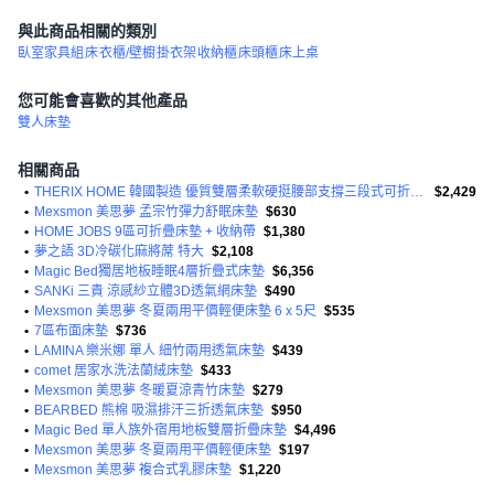
與此商品相關的類別
臥室家具組
床
衣櫃/壁櫥
掛衣架
收納櫃
床頭櫃
床上桌
您可能會喜歡的其他產品
雙人床墊
相關商品
•
THERIX HOME 韓國製造 優質雙層柔軟硬挺腰部支撐三段式可折疊床墊
$2,429
•
Mexsmon 美思夢 孟宗竹彈力舒眠床墊
$630
•
HOME JOBS 9區可折疊床墊 + 收納帶
$1,380
•
夢之語 3D冷碳化麻將蓆 特大
$2,108
•
Magic Bed獨居地板睡眠4層折疊式床墊
$6,356
•
SANKi 三貴 涼感紗立體3D透氣網床墊
$490
•
Mexsmon 美思夢 冬夏兩用平價輕便床墊 6 x 5尺
$535
•
7區布面床墊
$736
•
LAMINA 樂米娜 單人 細竹兩用透氣床墊
$439
•
comet 居家水洗法蘭絨床墊
$433
•
Mexsmon 美思夢 冬暖夏涼青竹床墊
$279
•
BEARBED 熊棉 吸濕排汗三折透氣床墊
$950
•
Magic Bed 單人族外宿用地板雙層折疊床墊
$4,496
•
Mexsmon 美思夢 冬夏兩用平價輕便床墊
$197
•
Mexsmon 美思夢 複合式乳膠床墊
$1,220