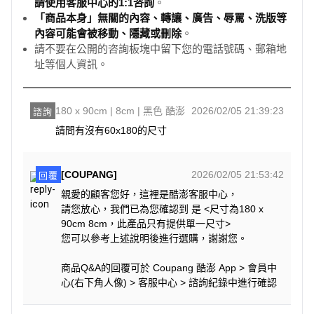
請使用客服中心的1:1咨詢
。
「商品本身」無關的內容、轉讓、廣告、辱罵、洗版等
內容可能會被移動、隱藏或刪除
。
請不要在公開的咨詢板塊中留下您的電話號碼、郵箱地
址等個人資訊。
180 x 90cm | 8cm | 黑色 酷澎
2026/02/05 21:39:23
諮詢
請問有沒有60x180的尺寸
[COUPANG]
2026/02/05 21:53:42
回覆
親愛的顧客您好，這裡是酷澎客服中心，
請您放心，我們已為您確認到 是 <尺寸為180 x
90cm 8cm，此產品只有提供單一尺寸>
您可以參考上述說明後進行選購，謝謝您。
商品Q&A的回覆可於 Coupang 酷澎 App > 會員中
心(右下角人像) > 客服中心 > 諮詢紀錄中進行確認