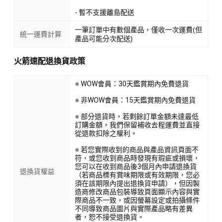
- 暫不支援離島配送
一筆訂單中有數個產品，僅收一次運費(但
統一運費計算
產品可能分次配送)
火箭速配退換貨政策
※ WOW會員：30天鑑賞期內免費退貨
※ 非WOW會員：15天鑑賞期內免費退貨
※ 部分退貨時，若剩餘訂單金額未達最低
訂購金額，我們保留補收去程運費並直接
從退款扣除之權利。
※ 若您實際收到的商品與產品資訊頁面不
符，或您收到商品時發現有瑕疵或損壞，
您可以在收到商品後3個月內申請退換貨
退換貨權益
（若商品標有賞味期限或有效期限，您必
須在該期限內提出退換貨申請），但因製
造商修改商品包裝導致頁面顯示內容與實
際商品不一致，或因螢幕設定或拍攝條件
不同導致商品圖片與實際產品略有差異
者，恕不接受退換貨。