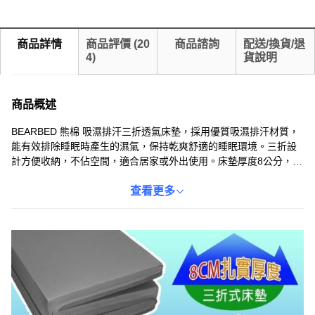
商品詳情
商品評價
(
20
商品諮詢
配送/換貨/退
4
)
貨說明
商品概述
BEARBED 熊棉 吸濕排汗三折透氣床墊，採用優質吸濕排汗材質，
能有效排除睡眠時產生的濕氣，保持乾爽舒適的睡眠環境。三折設
計方便收納，不佔空間，適合居家或外出使用。床墊厚度8公分，提
供足夠的支撐力，分散身體壓力，提升睡眠品質。黑色外觀簡約時
尚，易於搭配各種居家風格。台灣製造，品質保證，讓您安心享受
查看更多
舒適睡眠。