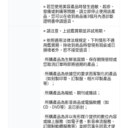
※ 若您使用美容產品時發生過敏、起疹、
發癢或刺痛等問題，請立即停止使用該產
品，您可以在收到商品後3個月內憑診斷
證明書申請退貨。
※ 請注意，上述鑑賞期並非試用期。
※ 依照適用法律法規規定，下列情形不適
用鑑賞期，除收到商品時發現有瑕疵或已
損壞者外，恕不接受退貨：
· 所購產品為生鮮易腐類、保存期限很短或
您取消訂單時即將過期的產品；
· 所購產品為依據您的要求而客製化的產品
（如刻製印章、訂製服、相片印製產品
等）；
· 所購產品為報紙、期刊或雜誌；
· 所購產品為影音商品或電腦軟體（如
CD、DVD等）且已拆封；
· 所購產品為非以有形媒介提供的數位內容
或線上服務（如電子書、影音串流服務、
訂閱制軟體服務等）並經您事先同意才提