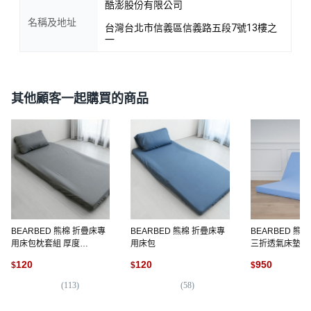
酷澎股份有限公司
名稱及地址
台灣台北市信義區信義路五段7號13樓之
一
其他顧客一起購買的商品
BEARBED 熊棉 折疊床專
BEARBED 熊棉 折疊床專
BEARBED 熊
用床包枕套組 厚度
用床包
三折透氣床墊
5~12cm
120
120
950
$
$
$
(
113
)
(
58
)
(
5