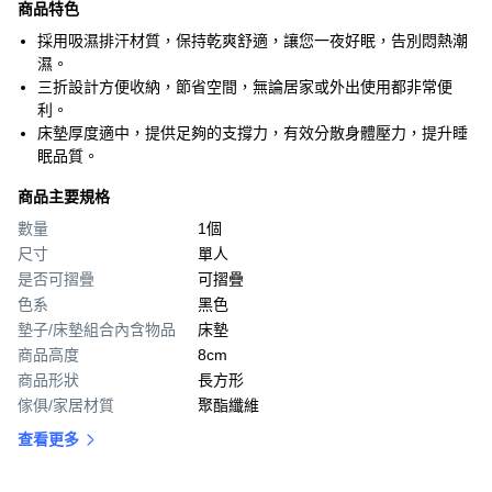
商品特色
採用吸濕排汗材質，保持乾爽舒適，讓您一夜好眠，告別悶熱潮
濕。
三折設計方便收納，節省空間，無論居家或外出使用都非常便
利。
床墊厚度適中，提供足夠的支撐力，有效分散身體壓力，提升睡
眠品質。
商品主要規格
數量
1個
尺寸
單人
是否可摺疊
可摺疊
色系
黑色
墊子/床墊組合內含物品
床墊
商品高度
8cm
商品形狀
長方形
傢俱/家居材質
聚酯纖維
查看更多