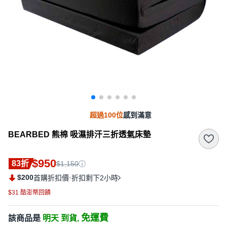
超過100位
感到滿意
BEARBED 熊棉 吸濕排汗三折透氣床墊
$950
83折
$1,150
$200
·
首購折扣價
折扣剩下2小時
$31 酷澎幣回饋
免運費
該商品是
明天 到貨,