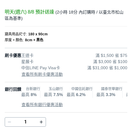
明天(週六) 8/8
預計送達
(
2小時 18分
內訂購時
/ 以臺北市松山
區為基準
)
寢具用品尺寸
:
180 x 90cm
厚度 × 顏色
:
8cm × 黑色
刷卡優惠
王道卡
滿 $1,500 省 $75
星展卡
滿 $3,000 省 $100
中信LINE Pay Visa卡
滿 $31,000 省 $1,000
查看所有刷卡優惠活動
銀行回饋
台新銀行
玉山銀行
中國信託銀行
國泰世華銀行
最高
8%
最高
7.5%
最高
6.2%
最高
3.3%
最
查看所有銀行優惠活動