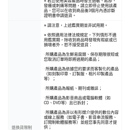
※ 若您使用美容產品時發生過敏、起疹、
發癢或刺痛等問題，請立即停止使用該產
品，您可以在收到商品後3個月內憑診斷
證明書申請退貨。
※ 請注意，上述鑑賞期並非試用期。
※ 依照適用法律法規規定，下列情形不適
用鑑賞期，除收到商品時發現有瑕疵或已
損壞者外，恕不接受退貨：
· 所購產品為生鮮易腐類、保存期限很短或
您取消訂單時即將過期的產品；
· 所購產品為依據您的要求而客製化的產品
（如刻製印章、訂製服、相片印製產品
等）；
· 所購產品為報紙、期刊或雜誌；
· 所購產品為影音商品或電腦軟體（如
CD、DVD等）且已拆封；
· 所購產品為非以有形媒介提供的數位內容
或線上服務（如電子書、影音串流服務、
訂閱制軟體服務等）並經您事先同意才提
供；
退換貨限制