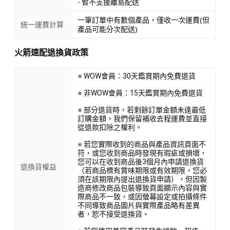
- 暫不支援離島配送
一筆訂單中有數個產品，僅收一次運費(但
統一運費計算
產品可能分次配送)
火箭速配退換貨政策
※ WOW會員：30天鑑賞期內免費退貨
※ 非WOW會員：15天鑑賞期內免費退貨
※ 部分退貨時，若剩餘訂單金額未達最低
訂購金額，我們保留補收去程運費並直接
從退款扣除之權利。
※ 若您實際收到的商品與產品資訊頁面不
符，或您收到商品時發現有瑕疵或損壞，
您可以在收到商品後3個月內申請退換貨
退換貨權益
（若商品標有賞味期限或有效期限，您必
須在該期限內提出退換貨申請），但因製
造商修改商品包裝導致頁面顯示內容與實
際商品不一致，或因螢幕設定或拍攝條件
不同導致商品圖片與實際產品略有差異
者，恕不接受退換貨。