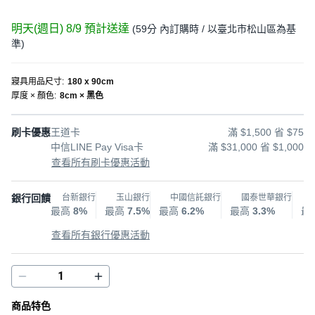
明天(週日) 8/9
預計送達
(
59分
內訂購時
/ 以臺北市松山區為基
準
)
寢具用品尺寸
:
180 x 90cm
厚度 × 顏色
:
8cm × 黑色
刷卡優惠
王道卡
滿 $1,500 省 $75
中信LINE Pay Visa卡
滿 $31,000 省 $1,000
查看所有刷卡優惠活動
銀行回饋
台新銀行
玉山銀行
中國信託銀行
國泰世華銀行
最高
8%
最高
7.5%
最高
6.2%
最高
3.3%
最
查看所有銀行優惠活動
商品特色