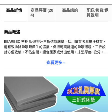
商品詳情
商品評價
(
20
商品諮詢
配送/換貨/退
4
)
貨說明
商品概述
BEARBED 熊棉 吸濕排汗三折透氣床墊，採用優質吸濕排汗材質，
能有效排除睡眠時產生的濕氣，保持乾爽舒適的睡眠環境。三折設
計方便收納，不佔空間，適合居家或外出使用。床墊厚度8公分，提
供足夠的支撐力，分散身體壓力，提升睡眠品質。黑色外觀簡約時
尚，易於搭配各種居家風格。台灣製造，品質保證，讓您安心享受
查看更多
舒適睡眠。