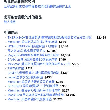
與此商品相關的類別
臥室家具組
床
衣櫃/壁櫥
掛衣架
收納櫃
床頭櫃
床上桌
您可能會喜歡的其他產品
雙人床墊
相關商品
•
THERIX HOME 韓國製造 優質雙層柔軟硬挺腰部支撐三段式可折疊床墊
$2,429
•
Mexsmon 美思夢 孟宗竹彈力舒眠床墊
$630
•
HOME JOBS 9區可折疊床墊 + 收納帶
$1,380
•
夢之語 3D冷碳化麻將蓆 特大
$2,108
•
Magic Bed獨居地板睡眠4層折疊式床墊
$6,356
•
SANKi 三貴 涼感紗立體3D透氣網床墊
$490
•
Mexsmon 美思夢 冬夏兩用平價輕便床墊 6 x 5尺
$535
•
7區布面床墊
$736
•
LAMINA 樂米娜 單人 細竹兩用透氣床墊
$439
•
comet 居家水洗法蘭絨床墊
$433
•
Mexsmon 美思夢 冬暖夏涼青竹床墊
$279
•
BEARBED 熊棉 吸濕排汗三折透氣床墊
$950
•
Mexsmon 美思夢 冬夏兩用平價輕便床墊
$197
•
Magic Bed 單人族外宿用地板雙層折疊床墊
$4,496
•
Mexsmon 美思夢 複合式乳膠床墊
$1,220