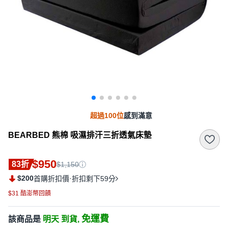
超過100位
感到滿意
BEARBED 熊棉 吸濕排汗三折透氣床墊
$950
83折
$1,150
$200
·
首購折扣價
折扣剩下59分
$31 酷澎幣回饋
免運費
該商品是
明天 到貨,