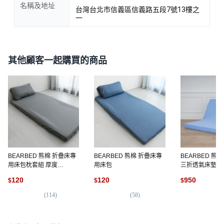
名稱及地址
台灣台北市信義區信義路五段7號13樓之
一
其他顧客一起購買的商品
BEARBED 熊棉 折疊床專
BEARBED 熊棉 折疊床專
BEARBED 熊
用床包枕套組 厚度
用床包
三折透氣床墊
5~12cm
120
120
950
$
$
$
(
114
)
(
58
)
(
5