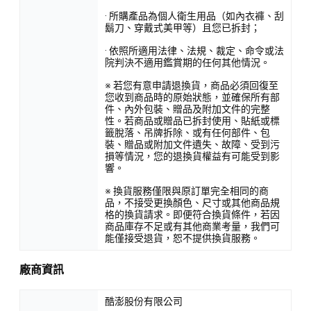
· 所購產品為個人衛生用品（如內衣褲、刮
鬍刀、穿戴式美甲等）且您已拆封；
· 依照所適用法律、法規、裁定、命令或法
院判決不適用鑑賞期的任何其他情況。
※ 若您有意申請退換貨，商品必須回復至
您收到商品時的原始狀態，並確保所有部
件、內外包裝、贈品及附加文件的完整
性。若商品或贈品已拆封使用、貼紙或標
籤脫落、吊牌拆除、或有任何部件、包
裝、贈品或附加文件遺失、故障、受到污
損等情況，您的退換貨權益有可能受到影
響。
※ 換貨服務僅限與原訂單完全相同的商
品，不接受更換顏色、尺寸或其他商品規
格的換貨請求。即便符合換貨條件，若因
商品庫存不足或有其他商業考量，我們可
能僅接受退貨，恕不提供換貨服務。
廠商資訊
酷澎股份有限公司