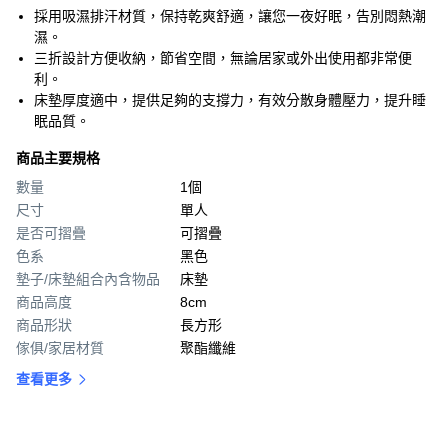
採用吸濕排汗材質，保持乾爽舒適，讓您一夜好眠，告別悶熱潮
濕。
三折設計方便收納，節省空間，無論居家或外出使用都非常便
利。
床墊厚度適中，提供足夠的支撐力，有效分散身體壓力，提升睡
眠品質。
商品主要規格
數量
1個
尺寸
單人
是否可摺疊
可摺疊
色系
黑色
墊子/床墊組合內含物品
床墊
商品高度
8cm
商品形狀
長方形
傢俱/家居材質
聚酯纖維
查看更多