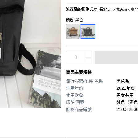
流行服飾/配件 尺寸
:
長34cm x 寬9cm x 高4
顏色
:
黑色
商品主要規格
流行服飾/配件 色系
黑色系
生產年份
2021年度
使用對象
男女共用
印花/圖案
純色（素色
酷澎商品編號
210062836