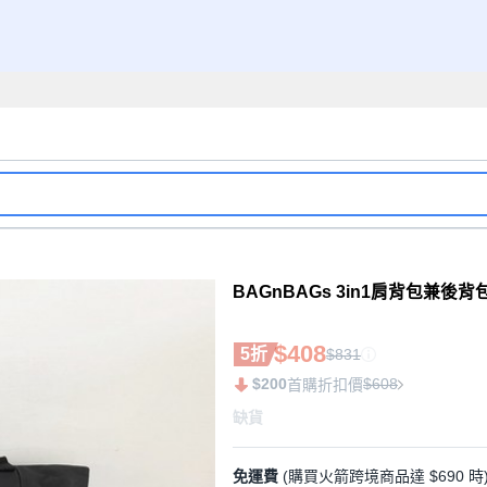
BAGnBAGs 3in1肩背包兼後背包 
$408
5折
$831
$200
$608
首購折扣價
缺貨
免運費
(購買火箭跨境商品達 $690 時