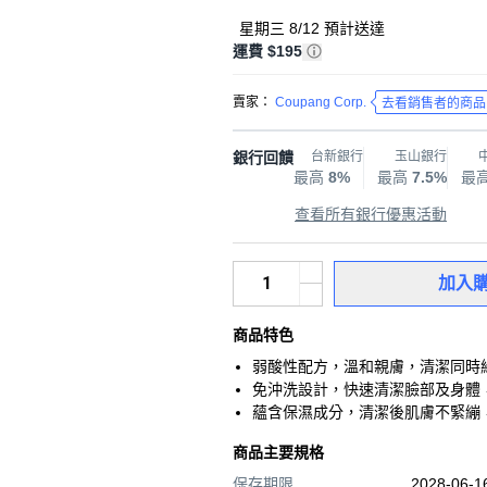
星期三 8/12
預計送達
運費 $195
賣家：
Coupang Corp.
去看銷售者的商品
銀行回饋
台新銀行
玉山銀行
最高
8%
最高
7.5%
最
查看所有銀行優惠活動
加入
商品特色
弱酸性配方，溫和親膚，清潔同時
免沖洗設計，快速清潔臉部及身體
蘊含保濕成分，清潔後肌膚不緊繃
商品主要規格
保存期限
2028-06-