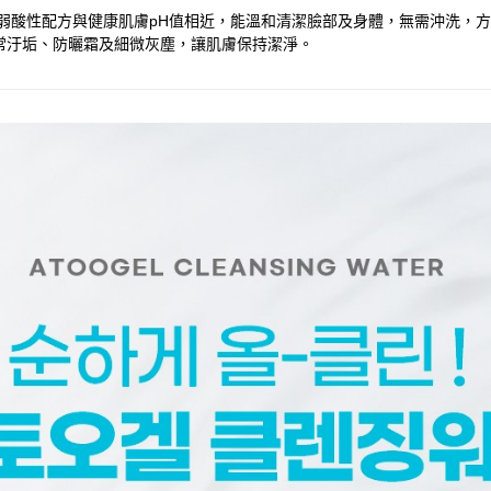
品。弱酸性配方與健康肌膚pH值相近，能溫和清潔臉部及身體，無需沖洗
常汙垢、防曬霜及細微灰塵，讓肌膚保持潔淨。