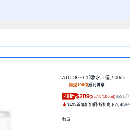
ATO OGEL 卸妝水, 1個, 500ml
超過100位
感到滿意
$289
49折
($57.8/100ml)
$591
$193
·
$4
首購折扣價
折扣剩下7小時
數量