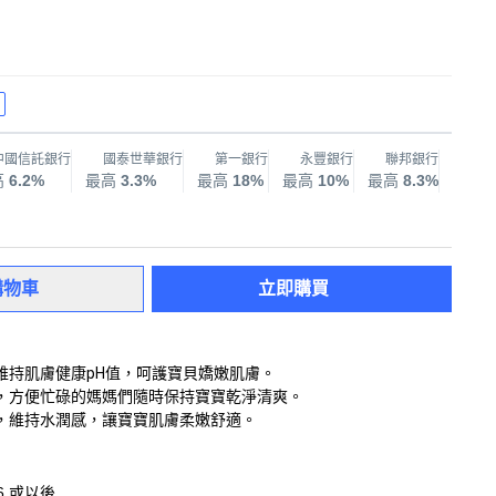
中國信託銀行
國泰世華銀行
第一銀行
永豐銀行
聯邦銀行
兆
高
6.2%
最高
3.3%
最高
18%
最高
10%
最高
8.3%
最高
購物車
立即購買
維持肌膚健康pH值，呵護寶貝嬌嫩肌膚。
，方便忙碌的媽媽們隨時保持寶寶乾淨清爽。
，維持水潤感，讓寶寶肌膚柔嫩舒適。
16 或以後