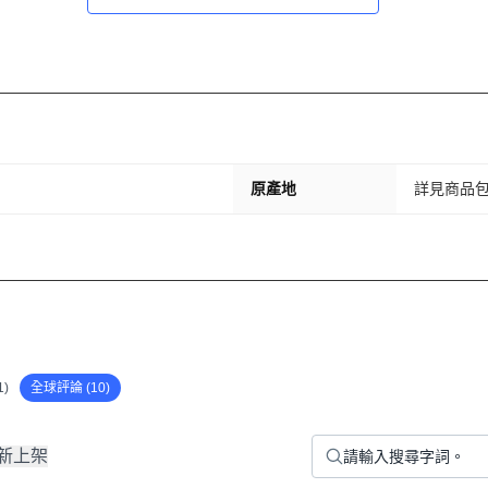
原產地
詳見商品
)
全球評論 (10)
新上架