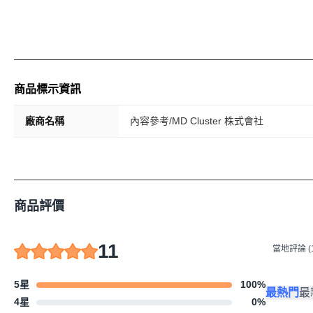
商品標示資訊
廠商名稱
內容參考/MD Cluster 株式會社
商品評價
11
當地評論 (1
5星
100
%
最熱門
最
4星
0
%