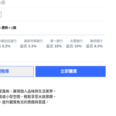
)
 × 透明 × 1個
中國信託銀行
國泰世華銀行
第一銀行
永豐銀行
聯邦銀行
兆
高
6.2%
最高
3.3%
最高
18%
最高
10%
最高
8.3%
最高
購物車
立即購買
家風格，展現個人品味與生活美學。
面或小型空間，輕鬆享受水族樂趣。
，提升觀賞魚兒的樂趣與質感。