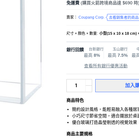
免運費
(購買火箭跨境商品達 $690 時
賣家：
Coupang Corp.
去看銷售者的商品
尺寸 × 顏色 × 數量
:
小型(15 x 10 x 18 cm)
銀行回饋
台新銀行
玉山銀行
最高
8%
最高
7.5%
最
查看所有銀行優惠活動
加入
商品特色
簡約設計風格，能輕易融入各種居
小巧尺寸節省空間，適合擺放於桌
優白玻璃打造晶瑩剔透的視覺效果
商品主要規格