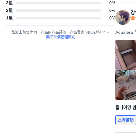
3星
0
%
2星
0
%
강
1星
0
%
Aquater
酷澎上販售之同一商品的商品評價，商品賣家可能有所不同。
商品評價管理原則
올디아망 완
有幫助