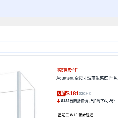
即將售完•9件
Aquatera 全尺寸玻璃生態缸 鬥魚缸
$181
6折
$303
$122
·
首購折扣價
折扣剩下6小時
星期三 8/12
預計送達