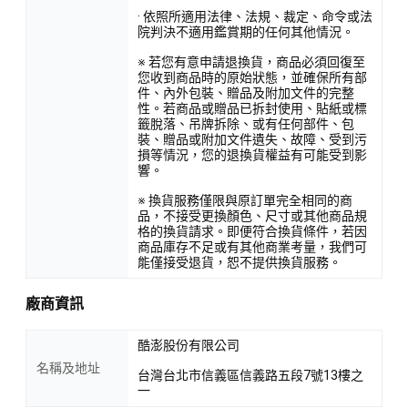
· 依照所適用法律、法規、裁定、命令或法
院判決不適用鑑賞期的任何其他情況。
※ 若您有意申請退換貨，商品必須回復至
您收到商品時的原始狀態，並確保所有部
件、內外包裝、贈品及附加文件的完整
性。若商品或贈品已拆封使用、貼紙或標
籤脫落、吊牌拆除、或有任何部件、包
裝、贈品或附加文件遺失、故障、受到污
損等情況，您的退換貨權益有可能受到影
響。
※ 換貨服務僅限與原訂單完全相同的商
品，不接受更換顏色、尺寸或其他商品規
格的換貨請求。即便符合換貨條件，若因
商品庫存不足或有其他商業考量，我們可
能僅接受退貨，恕不提供換貨服務。
廠商資訊
酷澎股份有限公司
名稱及地址
台灣台北市信義區信義路五段7號13樓之
一