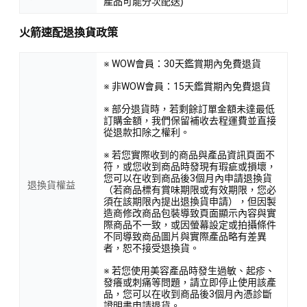
產品可能分次配送)
火箭速配退換貨政策
※ WOW會員：30天鑑賞期內免費退貨
※ 非WOW會員：15天鑑賞期內免費退貨
※ 部分退貨時，若剩餘訂單金額未達最低
訂購金額，我們保留補收去程運費並直接
從退款扣除之權利。
※ 若您實際收到的商品與產品資訊頁面不
符，或您收到商品時發現有瑕疵或損壞，
您可以在收到商品後3個月內申請退換貨
退換貨權益
（若商品標有賞味期限或有效期限，您必
須在該期限內提出退換貨申請），但因製
造商修改商品包裝導致頁面顯示內容與實
際商品不一致，或因螢幕設定或拍攝條件
不同導致商品圖片與實際產品略有差異
者，恕不接受退換貨。
※ 若您使用美容產品時發生過敏、起疹、
發癢或刺痛等問題，請立即停止使用該產
品，您可以在收到商品後3個月內憑診斷
證明書申請退貨。