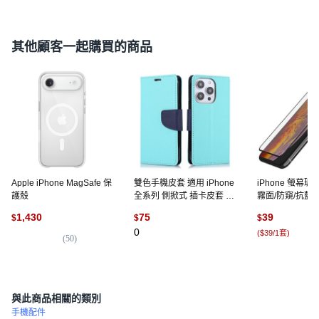
其他顧客一起購買的商品
Apple iPhone MagSafe 保
雙色手機皮套 適用 iPhone
iPhone 螢幕玻
護殼
全系列 側掀式 插卡皮套 十
霧面/防窺/抗藍光
字紋 可立式
1,430
75
39
$
$
$
0
(
$39/1套
)
(
50
)
(
1
)
與此商品相關的類別
手機配件