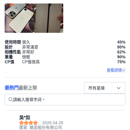
使用時間
很久
45
%
設計
非常滿意
90
%
相機性能
非常好
62
%
重量
很輕
90
%
CP值
CP值很高
75
%
查看詳情
最熱門
最新上架
所有星級
吳*如
2026.04.28
賣家: 酷澎股份有限公司