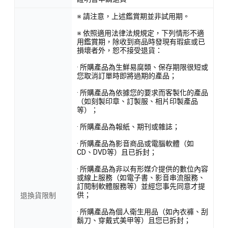
※ 請注意，上述鑑賞期並非試用期。
※ 依照適用法律法規規定，下列情形不適
用鑑賞期，除收到商品時發現有瑕疵或已
損壞者外，恕不接受退貨：
· 所購產品為生鮮易腐類、保存期限很短或
您取消訂單時即將過期的產品；
· 所購產品為依據您的要求而客製化的產品
（如刻製印章、訂製服、相片印製產品
等）；
· 所購產品為報紙、期刊或雜誌；
· 所購產品為影音商品或電腦軟體（如
CD、DVD等）且已拆封；
· 所購產品為非以有形媒介提供的數位內容
或線上服務（如電子書、影音串流服務、
訂閱制軟體服務等）並經您事先同意才提
供；
退換貨限制
· 所購產品為個人衛生用品（如內衣褲、刮
鬍刀、穿戴式美甲等）且您已拆封；