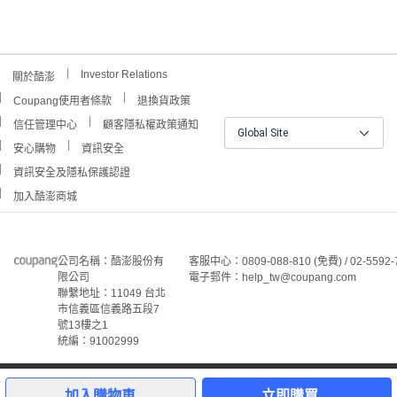
Investor Relations
關於酷澎
Coupang使用者條款
退換貨政策
信任管理中心
顧客隱私權政策通知
Global Site
安心購物
資訊安全
資訊安全及隱私保護認證
加入酷澎商城
公司名稱：酷澎股份有
客服中心：0809-088-810 (免費) / 02-5592-
限公司
電子郵件：help_tw@coupang.com
聯繫地址：11049 台北
市信義區信義路五段7
號13樓之1
統編：91002999
6
©Coupang Taiwan Co., Ltd. 保留所有權利。
本網站上顯示的所有商標、標誌和服務標誌均為酷澎股份有
加入購物車
立即購買