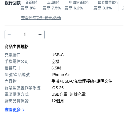
銀行回饋
台新銀行
玉山銀行
中國信託銀行
國泰世華銀行
最高
8%
最高
7.5%
最高
6.2%
最高
3.3%
最
查看所有銀行優惠活動
商品主要規格
充電接口
USB-C
手機電信公司
空機
螢幕尺寸
6.5吋
型號/產品編號
iPhone Air
內容物
手機+USB-C充電連接線+說明文件
智慧型裝置作業系統
iOS 26
電源供應方式
USB充電, 無線充電
廠商品質保證
12個月
查看更多