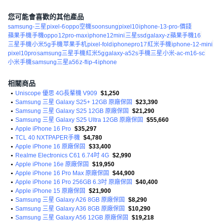
您可能會喜歡的其他產品
samsung-三星
pixel-6
oppo空機
soonsung
pixel10
iphone-13-pro-價錢
蘋果手機
手機oppo
12pro-max
iphone12mini
三星ssd
galaxy-z
蘋果手機16
三星手機
小米5g手機
苹果手机
pixel-fold
iphonepro17
紅米手機
iphone-12-mini
pixel10pro
samsung三星手機
紅米5g
galaxy-a52s
手機三星
小米-ac-m16-sc
小米手機
samsung三星a56
z-flip-4
iphone
相關商品
•
Uniscope 優思 4G長輩機 V909
$1,250
•
Samsung 三星 Galaxy S25+ 12GB 原廠保固
$23,390
•
Samsung 三星 Galaxy S25 12GB 原廠保固
$21,290
•
Samsung 三星 Galaxy S25 Ultra 12GB 原廠保固
$55,660
•
Apple iPhone 16 Pro
$35,297
•
TCL 40 NXTPAPER手機
$4,780
•
Apple iPhone 16 原廠保固
$33,400
•
Realme Electronics C61 6.74吋 4G
$2,990
•
Apple iPhone 16e 原廠保固
$19,950
•
Apple iPhone 16 Pro Max 原廠保固
$44,900
•
Apple iPhone 16 Pro 256GB 6.3吋 原廠保固
$40,400
•
Apple iPhone 15 原廠保固
$21,900
•
Samsung 三星 Galaxy A26 8GB 原廠保固
$8,290
•
Samsung 三星 Galaxy A36 8GB 原廠保固
$10,290
•
Samsung 三星 Galaxy A56 12GB 原廠保固
$19,218