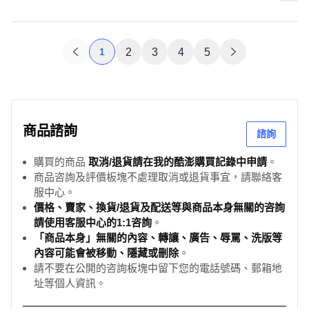
1
2
3
4
5
商品諮詢
諮詢
購買的商品
取消/退貨請在我的酷澎購買記錄中申請
。
商品咨詢及評價板塊不處理取消或退貨事宜，請聯絡客
服中心。
價格、賣家、換貨/退貨及配送等與商品本身無關的咨詢
請使用客服中心的1:1咨詢
。
「商品本身」無關的內容、轉讓、廣告、辱罵、洗版等
內容可能會被移動、隱藏或刪除
。
請不要在公開的咨詢板塊中留下您的電話號碼、郵箱地
址等個人資訊。