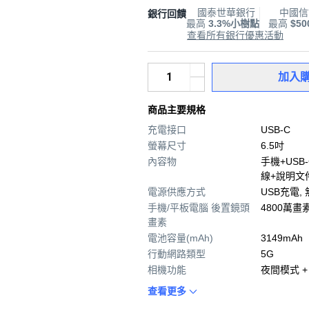
國泰世華銀行
中國信
銀行回饋
最高
3.3%小樹點
最高
$5
查看所有銀行優惠活動
加入
商品主要規格
充電接口
USB-C
螢幕尺寸
6.5吋
內容物
手機+USB
線+說明文
電源供應方式
USB充電,
手機/平板電腦 後置鏡頭
4800萬畫
畫素
電池容量(mAh)
3149mAh
行動網路類型
5G
相機功能
夜間模式 +
查看更多