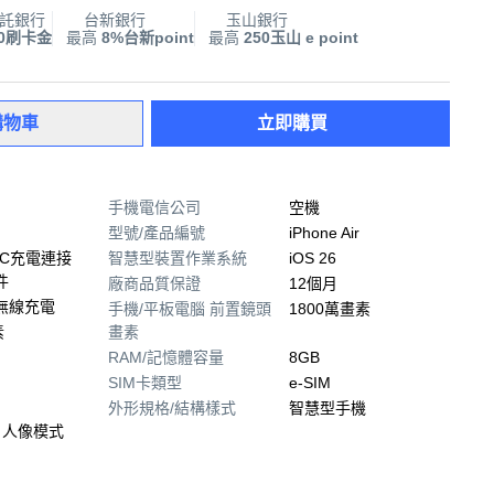
託銀行
台新銀行
玉山銀行
00刷卡金
最高
8%台新point
最高
250玉山 e point
購物車
立即購買
手機電信公司
空機
型號/產品編號
iPhone Air
-C充電連接
智慧型裝置作業系統
iOS 26
件
廠商品質保證
12個月
 無線充電
手機/平板電腦 前置鏡頭
1800萬畫素
素
畫素
RAM/記憶體容量
8GB
SIM卡類型
e-SIM
外形規格/結構樣式
智慧型手機
 人像模式