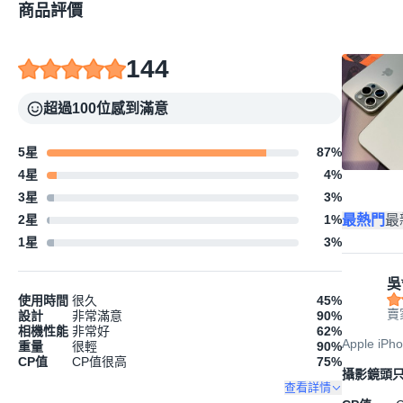
商品評價
144
超過100位感到滿意
5星
87
%
4星
4
%
3星
3
%
最熱門
最
2星
1
%
1星
3
%
吳
使用時間
很久
45
%
賣
設計
非常滿意
90
%
相機性能
非常好
62
%
Apple iP
重量
很輕
90
%
CP值
CP值很高
75
%
攝影鏡頭
查看詳情