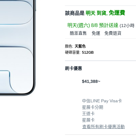
免運費
該商品是
明天 到貨,
明天(週六) 8/8
預計送達
(
12小時 
酷澎直售
免運
免費退貨
顏色
:
天藍色
硬碟容量
:
512GB
刷卡優惠
$41,388~
中信LINE Pay Visa卡
星展卡分期
王道卡
星展卡
查看所有刷卡優惠活動