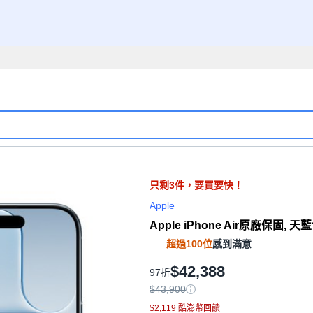
只剩
3
件，
要買要快！
Apple
Apple iPhone Air原廠保固, 天藍
超過100位
感到滿意
$42,388
97折
$43,900
$2,119 酷澎幣回饋