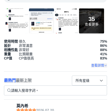
35
查看更多
使用時間
很久
75
%
設計
非常滿意
86
%
相機性能
非常好
88
%
重量
比預期重
41
%
CP值
CP值很高
83
%
查看詳情
最熱門
最新上架
所有星級
莫內希
2026.07.20