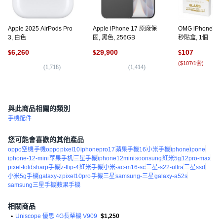
Apple 2025 AirPods Pro
Apple iPhone 17 原廠保
OMG iPhon
3, 白色
固, 黑色, 256GB
秒貼盒, 1個
6,260
29,900
107
$
$
$
(
$107/1套
)
(
1,718
)
(
1,414
)
(
5
與此商品相關的類別
手機配件
您可能會喜歡的其他產品
oppo空機
手機oppo
pixel10
iphonepro17
蘋果手機16
小米手機
iphone
ipone
iphone-12-mini
苹果手机
三星手機
iphone12mini
soonsung
紅米5g
12pro-max
pixel-fold
sharp手機
z-flip-4
紅米手機
小米-ac-m16-sc
三星-s22-ultra
三星ssd
小米5g手機
galaxy-z
pixel10pro
手機三星
samsung-三星
galaxy-a52s
samsung三星手機
蘋果手機
相關商品
•
Uniscope 優思 4G長輩機 V909
$1,250