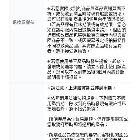
※ 若您實際收到的商品與產品資訊頁面不
符，或您收到商品時發現有瑕疵或損壞，
您可以在收到商品後3個月內申請退換貨
退換貨權益
（若商品標有賞味期限或有效期限，您必
須在該期限內提出退換貨申請），但因製
造商修改商品包裝導致頁面顯示內容與實
際商品不一致，或因螢幕設定或拍攝條件
不同導致商品圖片與實際產品略有差異
者，恕不接受退換貨。
※ 若您使用美容產品時發生過敏、起疹、
發癢或刺痛等問題，請立即停止使用該產
品，您可以在收到商品後3個月內憑診斷
證明書申請退貨。
※ 請注意，上述鑑賞期並非試用期。
※ 依照適用法律法規規定，下列情形不適
用鑑賞期，除收到商品時發現有瑕疵或已
損壞者外，恕不接受退貨：
· 所購產品為生鮮易腐類、保存期限很短或
您取消訂單時即將過期的產品；
· 所購產品為依據您的要求而客製化的產品
（如刻製印章、訂製服、相片印製產品