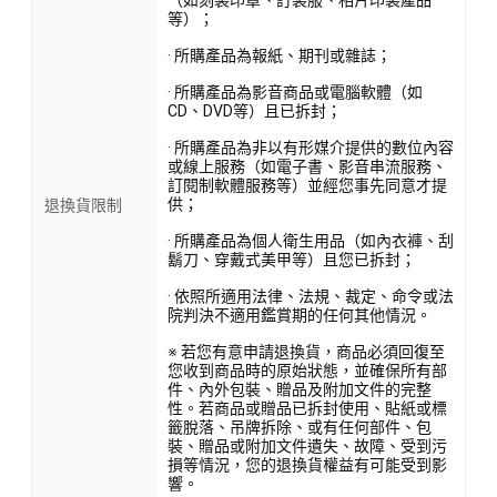
等）；
· 所購產品為報紙、期刊或雜誌；
· 所購產品為影音商品或電腦軟體（如
CD、DVD等）且已拆封；
· 所購產品為非以有形媒介提供的數位內容
或線上服務（如電子書、影音串流服務、
訂閱制軟體服務等）並經您事先同意才提
供；
退換貨限制
· 所購產品為個人衛生用品（如內衣褲、刮
鬍刀、穿戴式美甲等）且您已拆封；
· 依照所適用法律、法規、裁定、命令或法
院判決不適用鑑賞期的任何其他情況。
※ 若您有意申請退換貨，商品必須回復至
您收到商品時的原始狀態，並確保所有部
件、內外包裝、贈品及附加文件的完整
性。若商品或贈品已拆封使用、貼紙或標
籤脫落、吊牌拆除、或有任何部件、包
裝、贈品或附加文件遺失、故障、受到污
損等情況，您的退換貨權益有可能受到影
響。