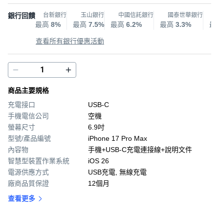
銀行回饋
台新銀行
玉山銀行
中國信託銀行
國泰世華銀行
最高
8%
最高
7.5%
最高
6.2%
最高
3.3%
最
查看所有銀行優惠活動
商品主要規格
充電接口
USB-C
手機電信公司
空機
螢幕尺寸
6.9吋
型號/產品編號
iPhone 17 Pro Max
內容物
手機+USB-C充電連接線+說明文件
智慧型裝置作業系統
iOS 26
電源供應方式
USB充電, 無線充電
廠商品質保證
12個月
查看更多