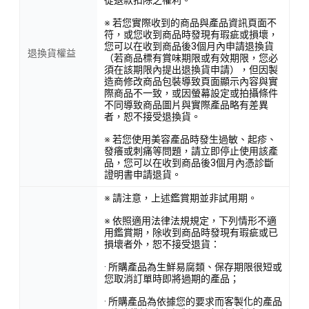
※ 若您實際收到的商品與產品資訊頁面不
符，或您收到商品時發現有瑕疵或損壞，
您可以在收到商品後3個月內申請退換貨
退換貨權益
（若商品標有賞味期限或有效期限，您必
須在該期限內提出退換貨申請），但因製
造商修改商品包裝導致頁面顯示內容與實
際商品不一致，或因螢幕設定或拍攝條件
不同導致商品圖片與實際產品略有差異
者，恕不接受退換貨。
※ 若您使用美容產品時發生過敏、起疹、
發癢或刺痛等問題，請立即停止使用該產
品，您可以在收到商品後3個月內憑診斷
證明書申請退貨。
※ 請注意，上述鑑賞期並非試用期。
※ 依照適用法律法規規定，下列情形不適
用鑑賞期，除收到商品時發現有瑕疵或已
損壞者外，恕不接受退貨：
· 所購產品為生鮮易腐類、保存期限很短或
您取消訂單時即將過期的產品；
· 所購產品為依據您的要求而客製化的產品