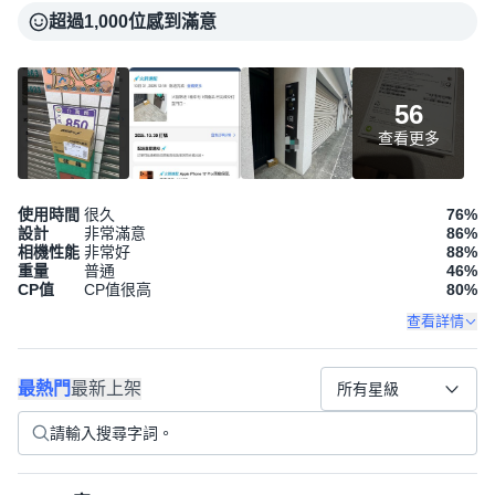
超過1,000位感到滿意
56
查看更多
使用時間
很久
76
%
設計
非常滿意
86
%
相機性能
非常好
88
%
重量
普通
46
%
CP值
CP值很高
80
%
查看詳情
最熱門
最新上架
所有星級