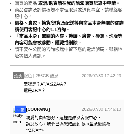
購買的商品
取消/退貨請在我的酷澎購買記錄中申請
。
商品咨詢及評價板塊不處理取消或退貨事宜，請聯絡客
服中心。
價格、賣家、換貨/退貨及配送等與商品本身無關的咨詢
請使用客服中心的1:1咨詢
。
「商品本身」無關的內容、轉讓、廣告、辱罵、洗版等
內容可能會被移動、隱藏或刪除
。
請不要在公開的咨詢板塊中留下您的電話號碼、郵箱地
址等個人資訊。
銀色 | 256GB 酷澎
2026/07/30 17:42:23
諮詢
型號是？AT/A或ZA/A？

還是ZP/A？
[COUPANG]
2026/07/30 17:46:10
回覆
親愛的顧客您好，這裡是酷澎客服中心，
請您放心，我們已為您確認到 是 <型號後綴為
**ZP/A**>