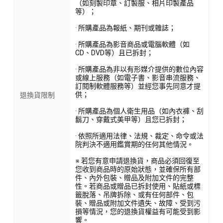
（如刻製印章、訂製服、相片印製產品
等）；
· 所購產品為報紙、期刊或雜誌；
· 所購產品為影音商品或電腦軟體（如
CD、DVD等）且已拆封；
· 所購產品為非以有形媒介提供的數位內容
或線上服務（如電子書、影音串流服務、
訂閱制軟體服務等）並經您事先同意才提
供；
退換貨限制
· 所購產品為個人衛生用品（如內衣褲、刮
鬍刀、穿戴式美甲等）且您已拆封；
· 依照所適用法律、法規、裁定、命令或法
院判決不適用鑑賞期的任何其他情況。
※ 若您有意申請退換貨，商品必須回復至
您收到商品時的原始狀態，並確保所有部
件、內外包裝、贈品及附加文件的完整
性。若商品或贈品已拆封使用、貼紙或標
籤脫落、吊牌拆除、或有任何部件、包
裝、贈品或附加文件遺失、故障、受到污
損等情況，您的退換貨權益有可能受到影
響。