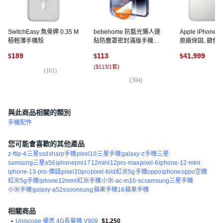
SwitchEasy 魚骨牌 0.35 M
bebehome 抗藍光懶人速
Apple iPhone 1
極輕薄手機殼
貼防塵罩密封滿版手機玻
原廠保固, 銀色, 
璃螢幕保護貼膜, 1個
189
113
41,999
$
$
$
(
$113/1套
)
(
161
)
(
1,
(
304
)
與此商品相關的類別
手機配件
您可能會喜歡的其他產品
z-flip-4
三星ssd
sharp手機
pixel10
三星手機
galaxy-z
手機三星
samsung三星a56
iphonepro17
12mini
12pro-max
pixel-6
iphone-12-mini
iphone-13-pro-價錢
pixel10pro
pixel-fold
紅米5g
手機oppo
iphone
oppo空機
紅米5g手機
iphone12mini
紅米手機
小米-ac-m16-sc
samsung三星手機
小米手機
galaxy-a52s
soonsung
蘋果手機16
蘋果手機
相關商品
•
Uniscope 優思 4G長輩機 V909
$1,250