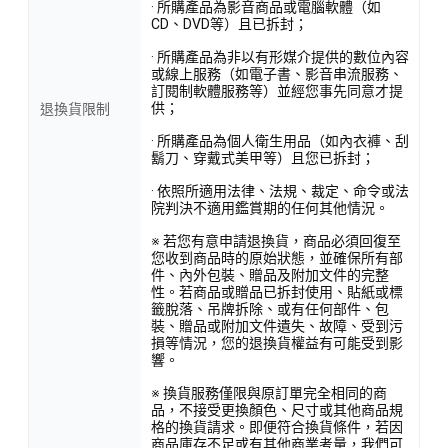
· 所購產品為影音商品或電腦軟體（如
CD、DVD等）且已拆封；
· 所購產品為非以有形媒介提供的數位內容
或線上服務（如電子書、影音串流服務、
訂閱制軟體服務等）並經您事先同意才提
供；
退換貨限制
· 所購產品為個人衛生用品（如內衣褲、刮
鬍刀、穿戴式美甲等）且您已拆封；
· 依照所適用法律、法規、裁定、命令或法
院判決不適用鑑賞期的任何其他情況。
※ 若您有意申請退換貨，商品必須回復至
您收到商品時的原始狀態，並確保所有部
件、內外包裝、贈品及附加文件的完整
性。若商品或贈品已拆封使用、貼紙或標
籤脫落、吊牌拆除、或有任何部件、包
裝、贈品或附加文件遺失、故障、受到污
損等情況，您的退換貨權益有可能受到影
響。
※ 換貨服務僅限與原訂單完全相同的商
品，不接受更換顏色、尺寸或其他商品規
格的換貨請求。即便符合換貨條件，若因
商品庫存不足或有其他商業考量，我們可