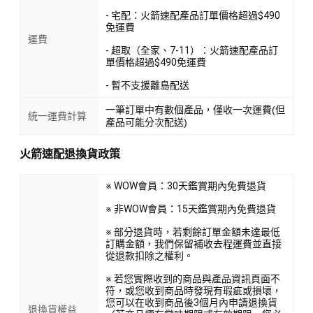
- 宅配：火箭速配產品訂單價格超過$490
免運費
運費
- 超取（全家、7-11）：火箭速配產品訂
單價格超過$490免運費
- 暫不支援離島配送
一筆訂單中有數個產品，僅收一次運費(但
統一運費計算
產品可能分次配送)
火箭速配退換貨政策
※ WOW會員：30天鑑賞期內免費退貨
※ 非WOW會員：15天鑑賞期內免費退貨
※ 部分退貨時，若剩餘訂單金額未達最低
訂購金額，我們保留補收去程運費並直接
從退款扣除之權利。
※ 若您實際收到的商品與產品資訊頁面不
符，或您收到商品時發現有瑕疵或損壞，
您可以在收到商品後3個月內申請退換貨
退換貨權益