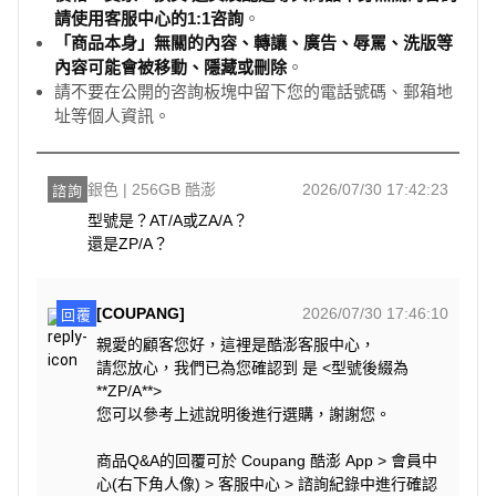
請使用客服中心的1:1咨詢
。
「商品本身」無關的內容、轉讓、廣告、辱罵、洗版等
內容可能會被移動、隱藏或刪除
。
請不要在公開的咨詢板塊中留下您的電話號碼、郵箱地
址等個人資訊。
銀色 | 256GB 酷澎
2026/07/30 17:42:23
諮詢
型號是？AT/A或ZA/A？

還是ZP/A？
[COUPANG]
2026/07/30 17:46:10
回覆
親愛的顧客您好，這裡是酷澎客服中心，
請您放心，我們已為您確認到 是 <型號後綴為
**ZP/A**>
您可以參考上述說明後進行選購，謝謝您。
商品Q&A的回覆可於 Coupang 酷澎 App > 會員中
心(右下角人像) > 客服中心 > 諮詢紀錄中進行確認