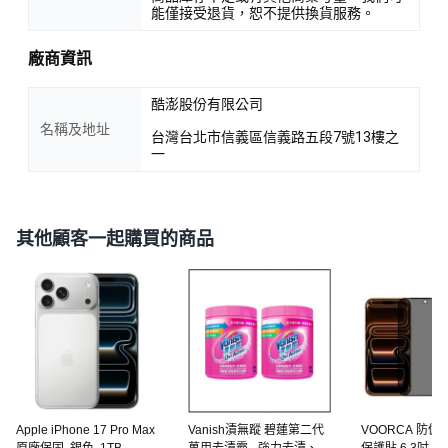
能僅接受退貨，恕不提供換貨服務。
廠商資訊
酷澎股份有限公司
名稱及地址
台灣台北市信義區信義路五段7號13樓之
一
其他顧客一起購買的商品
Apple iPhone 17 Pro Max
Vanish漬無蹤 碧蓮第二代
VOORCA 防
原廠保固, 銀色, 1TB
萬用去漬霸 - 強力去漬、護
保護貼 6.3吋, 1