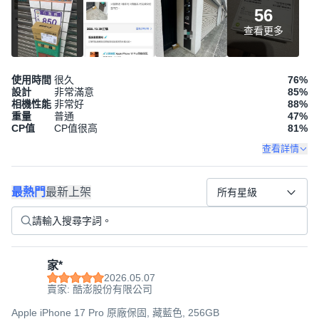
56
查看更多
使用時間
很久
76
%
設計
非常滿意
85
%
相機性能
非常好
88
%
重量
普通
47
%
CP值
CP值很高
81
%
查看詳情
最熱門
最新上架
所有星級
家*
2026.05.07
賣家: 酷澎股份有限公司
Apple iPhone 17 Pro 原廠保固, 藏藍色, 256GB