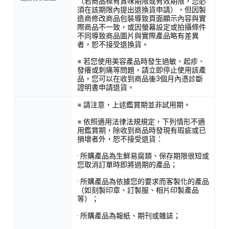
（若商品標有賞味期限或有效期限，您必
須在該期限內提出退換貨申請），但因製
造商修改商品包裝導致頁面顯示內容與實
際商品不一致，或因螢幕設定或拍攝條件
不同導致商品圖片與實際產品略有差異
者，恕不接受退換貨。
※ 若您使用美容產品時發生過敏、起疹、
發癢或刺痛等問題，請立即停止使用該產
品，您可以在收到商品後3個月內憑診斷
證明書申請退貨。
※ 請注意，上述鑑賞期並非試用期。
※ 依照適用法律法規規定，下列情形不適
用鑑賞期，除收到商品時發現有瑕疵或已
損壞者外，恕不接受退貨：
· 所購產品為生鮮易腐類、保存期限很短或
您取消訂單時即將過期的產品；
· 所購產品為依據您的要求而客製化的產品
（如刻製印章、訂製服、相片印製產品
等）；
· 所購產品為報紙、期刊或雜誌；