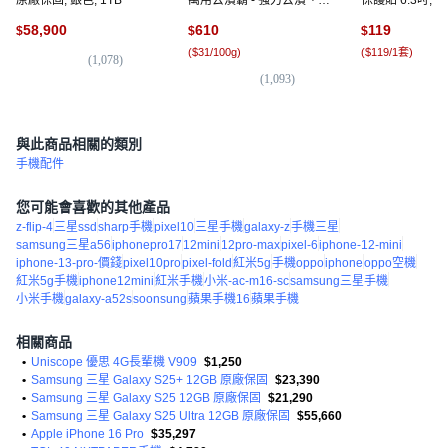
色亮白、溫水有效, 1kg, 2
58,900
610
119
$
$
$
個
(
$31/100g
)
(
$119/1套
)
(
1,078
)
(
1,093
)
(
1
)
與此商品相關的類別
手機配件
您可能會喜歡的其他產品
z-flip-4
三星ssd
sharp手機
pixel10
三星手機
galaxy-z
手機三星
samsung三星a56
iphonepro17
12mini
12pro-max
pixel-6
iphone-12-mini
iphone-13-pro-價錢
pixel10pro
pixel-fold
紅米5g
手機oppo
iphone
oppo空機
紅米5g手機
iphone12mini
紅米手機
小米-ac-m16-sc
samsung三星手機
小米手機
galaxy-a52s
soonsung
蘋果手機16
蘋果手機
相關商品
•
Uniscope 優思 4G長輩機 V909
$1,250
•
Samsung 三星 Galaxy S25+ 12GB 原廠保固
$23,390
•
Samsung 三星 Galaxy S25 12GB 原廠保固
$21,290
•
Samsung 三星 Galaxy S25 Ultra 12GB 原廠保固
$55,660
•
Apple iPhone 16 Pro
$35,297