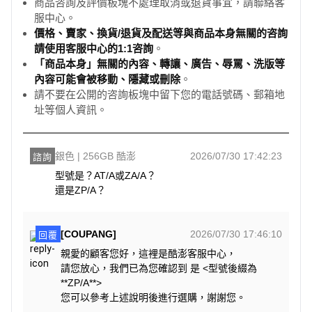
商品咨詢及評價板塊不處理取消或退貨事宜，請聯絡客
服中心。
價格、賣家、換貨/退貨及配送等與商品本身無關的咨詢
請使用客服中心的1:1咨詢
。
「商品本身」無關的內容、轉讓、廣告、辱罵、洗版等
內容可能會被移動、隱藏或刪除
。
請不要在公開的咨詢板塊中留下您的電話號碼、郵箱地
址等個人資訊。
銀色 | 256GB 酷澎
2026/07/30 17:42:23
諮詢
型號是？AT/A或ZA/A？

還是ZP/A？
[COUPANG]
2026/07/30 17:46:10
回覆
親愛的顧客您好，這裡是酷澎客服中心，
請您放心，我們已為您確認到 是 <型號後綴為
**ZP/A**>
您可以參考上述說明後進行選購，謝謝您。