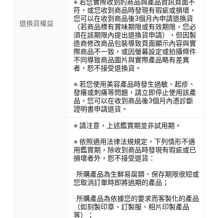
※ 若您實際收到的商品與產品資訊頁面不
符，或您收到商品時發現有瑕疵或損壞，
您可以在收到商品後3個月內申請退換貨
退換貨權益
（若商品標有賞味期限或有效期限，您必
須在該期限內提出退換貨申請），但因製
造商修改商品包裝導致頁面顯示內容與實
際商品不一致，或因螢幕設定或拍攝條件
不同導致商品圖片與實際產品略有差異
者，恕不接受退換貨。
※ 若您使用美容產品時發生過敏、起疹、
發癢或刺痛等問題，請立即停止使用該產
品，您可以在收到商品後3個月內憑診斷
證明書申請退貨。
※ 請注意，上述鑑賞期並非試用期。
※ 依照適用法律法規規定，下列情形不適
用鑑賞期，除收到商品時發現有瑕疵或已
損壞者外，恕不接受退貨：
· 所購產品為生鮮易腐類、保存期限很短或
您取消訂單時即將過期的產品；
· 所購產品為依據您的要求而客製化的產品
（如刻製印章、訂製服、相片印製產品
等）；