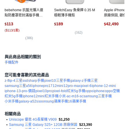
bebehome 抗藍光懶人速
SwitchEasy 魚骨牌 0.35 M
Apple iPhone 1
貼防塵罩密封滿版手機玻
極輕薄手機殼
原廠保固, 銀色, 
璃螢幕保護貼膜, 1個
113
189
42,490
$
$
$
(
$113/1套
)
(
162
)
(
1,
(
306
)
與此商品相關的類別
手機配件
您可能會喜歡的其他產品
z-flip-4
三星ssd
sharp手機
pixel10
三星手機
galaxy-z
手機三星
samsung三星a56
iphonepro17
12mini
12pro-max
pixel-6
iphone-12-mini
iphone-13-pro-價錢
pixel10pro
pixel-fold
紅米5g
手機oppo
iphone
oppo空機
紅米5g手機
iphone12mini
紅米手機
小米-ac-m16-sc
samsung三星手機
小米手機
galaxy-a52s
soonsung
蘋果手機16
蘋果手機
相關商品
•
Uniscope 優思 4G長輩機 V909
$1,250
•
Samsung 三星 Galaxy S25+ 12GB 原廠保固
$23,390