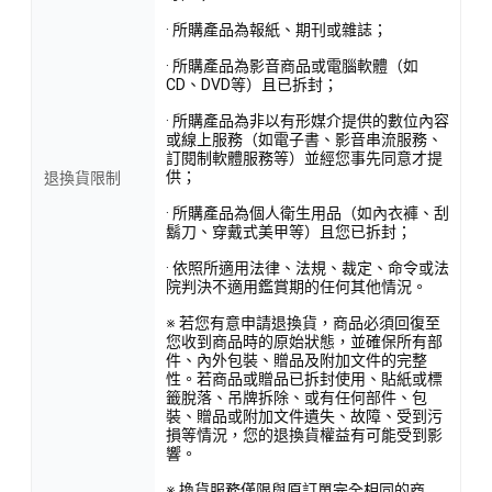
· 所購產品為報紙、期刊或雜誌；
· 所購產品為影音商品或電腦軟體（如
CD、DVD等）且已拆封；
· 所購產品為非以有形媒介提供的數位內容
或線上服務（如電子書、影音串流服務、
訂閱制軟體服務等）並經您事先同意才提
供；
退換貨限制
· 所購產品為個人衛生用品（如內衣褲、刮
鬍刀、穿戴式美甲等）且您已拆封；
· 依照所適用法律、法規、裁定、命令或法
院判決不適用鑑賞期的任何其他情況。
※ 若您有意申請退換貨，商品必須回復至
您收到商品時的原始狀態，並確保所有部
件、內外包裝、贈品及附加文件的完整
性。若商品或贈品已拆封使用、貼紙或標
籤脫落、吊牌拆除、或有任何部件、包
裝、贈品或附加文件遺失、故障、受到污
損等情況，您的退換貨權益有可能受到影
響。
※ 換貨服務僅限與原訂單完全相同的商