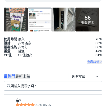
56
查看更多
使用時間
很久
76
%
設計
非常滿意
85
%
相機性能
非常好
88
%
重量
普通
47
%
CP值
CP值很高
81
%
查看詳情
最熱門
最新上架
所有星級
家*
2026.05.07