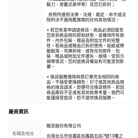
鬍刀、穿戴式美甲等）且您已拆封；
· 依照所適用法律、法規、裁定、命令或法
院判決不適用鑑賞期的任何其他情況。
※ 若您有意申請退換貨，商品必須回復至
您收到商品時的原始狀態，並確保所有部
件、內外包裝、贈品及附加文件的完整
性。若商品或贈品已拆封使用、貼紙或標
籤脫落、吊牌拆除、或有任何部件、包
裝、贈品或附加文件遺失、故障、受到污
損等情況，您的退換貨權益有可能受到影
響。
※ 換貨服務僅限與原訂單完全相同的商
品，不接受更換顏色、尺寸或其他商品規
格的換貨請求。即便符合換貨條件，若因
商品庫存不足或有其他商業考量，我們可
能僅接受退貨，恕不提供換貨服務。
廠商資訊
酷澎股份有限公司
名稱及地址
台灣台北市信義區信義路五段7號13樓之