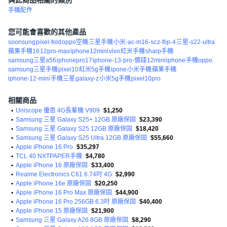
與此商品相關的類別
手機配件
您可能會喜歡的其他產品
soonsung
pixel-fold
oppo空機
三星手機
小米-ac-m16-sc
z-flip-4
三星-s22-ultra
蘋果手機16
12pro-max
iphone12mini
vivo
紅米手機
sharp手機
samsung三星a56
iphonepro17
iphone-13-pro-價錢
12mini
iphone
手機oppo
samsung三星手機
pixel10
紅米5g手機
ipone
小米手機
蘋果手機
iphone-12-mini
手機三星
galaxy-z
小米5g手機
pixel10pro
相關商品
•
Uniscope 優思 4G長輩機 V909
$1,250
•
Samsung 三星 Galaxy S25+ 12GB 原廠保固
$23,390
•
Samsung 三星 Galaxy S25 12GB 原廠保固
$18,420
•
Samsung 三星 Galaxy S25 Ultra 12GB 原廠保固
$55,660
•
Apple iPhone 16 Pro
$35,297
•
TCL 40 NXTPAPER手機
$4,780
•
Apple iPhone 16 原廠保固
$33,400
•
Realme Electronics C61 6.74吋 4G
$2,990
•
Apple iPhone 16e 原廠保固
$20,250
•
Apple iPhone 16 Pro Max 原廠保固
$44,900
•
Apple iPhone 16 Pro 256GB 6.3吋 原廠保固
$40,400
•
Apple iPhone 15 原廠保固
$21,900
•
Samsung 三星 Galaxy A26 8GB 原廠保固
$8,290