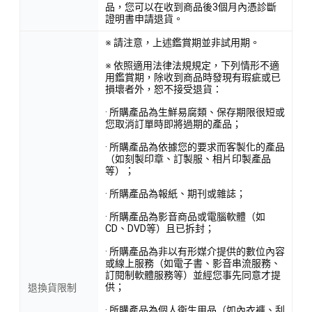
品，您可以在收到商品後3個月內憑診斷
證明書申請退貨。
※ 請注意，上述鑑賞期並非試用期。
※ 依照適用法律法規規定，下列情形不適
用鑑賞期，除收到商品時發現有瑕疵或已
損壞者外，恕不接受退貨：
· 所購產品為生鮮易腐類、保存期限很短或
您取消訂單時即將過期的產品；
· 所購產品為依據您的要求而客製化的產品
（如刻製印章、訂製服、相片印製產品
等）；
· 所購產品為報紙、期刊或雜誌；
· 所購產品為影音商品或電腦軟體（如
CD、DVD等）且已拆封；
· 所購產品為非以有形媒介提供的數位內容
或線上服務（如電子書、影音串流服務、
訂閱制軟體服務等）並經您事先同意才提
供；
退換貨限制
· 所購產品為個人衛生用品（如內衣褲、刮