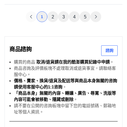
1
2
3
4
5
商品諮詢
諮詢
購買的商品
取消/退貨請在我的酷澎購買記錄中申請
。
商品咨詢及評價板塊不處理取消或退貨事宜，請聯絡客
服中心。
價格、賣家、換貨/退貨及配送等與商品本身無關的咨詢
請使用客服中心的1:1咨詢
。
「商品本身」無關的內容、轉讓、廣告、辱罵、洗版等
內容可能會被移動、隱藏或刪除
。
請不要在公開的咨詢板塊中留下您的電話號碼、郵箱地
址等個人資訊。