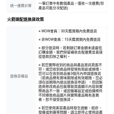
一筆訂單中有數個產品，僅收一次運費(但
統一運費計算
產品可能分次配送)
火箭速配退換貨政策
※ WOW會員：30天鑑賞期內免費退貨
※ 非WOW會員：15天鑑賞期內免費退貨
※ 部分退貨時，若剩餘訂單金額未達最低
訂購金額，我們保留補收去程運費並直接
從退款扣除之權利。
※ 若您實際收到的商品與產品資訊頁面不
符，或您收到商品時發現有瑕疵或損壞，
您可以在收到商品後3個月內申請退換貨
退換貨權益
（若商品標有賞味期限或有效期限，您必
須在該期限內提出退換貨申請），但因製
造商修改商品包裝導致頁面顯示內容與實
際商品不一致，或因螢幕設定或拍攝條件
不同導致商品圖片與實際產品略有差異
者，恕不接受退換貨。
※ 若您使用美容產品時發生過敏、起疹、
發癢或刺痛等問題，請立即停止使用該產