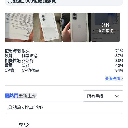
超過1,000位感到滿意
36
查看更多
使用時間
很久
71
%
設計
非常滿意
87
%
相機性能
非常好
86
%
重量
普通
43
%
CP值
CP值很高
84
%
查看詳情
最熱門
最新上架
所有星級
李*之