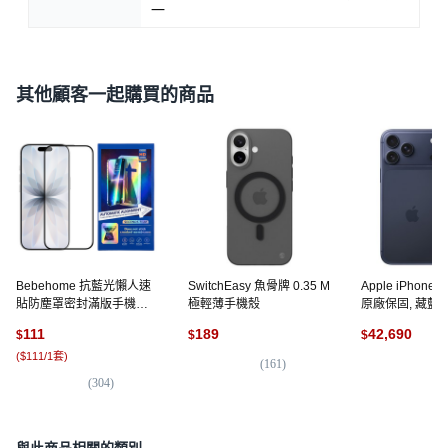
一
其他顧客一起購買的商品
Bebehome 抗藍光懶人速
SwitchEasy 魚骨牌 0.35 M
Apple iPhone 1
貼防塵罩密封滿版手機玻
極輕薄手機殼
原廠保固, 藏藍色,
璃螢幕保護貼膜, 1個
111
189
42,690
$
$
$
(
$111/1套
)
(
161
)
(
1,
(
304
)