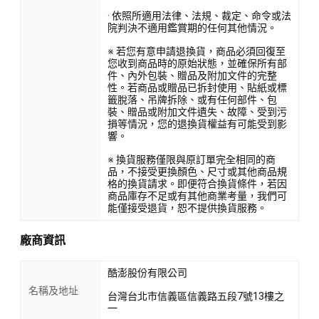
· 依照所適用法律、法規、裁定、命令或法
院判決不適用鑑賞期的任何其他情況。
※ 若您有意申請退換貨，商品必須回復至
您收到商品時的原始狀態，並確保所有部
件、內外包裝、贈品及附加文件的完整
性。若商品或贈品已拆封使用、貼紙或標
籤脫落、吊牌拆除、或有任何部件、包
裝、贈品或附加文件遺失、故障、受到污
損等情況，您的退換貨權益有可能受到影
響。
※ 換貨服務僅限與原訂單完全相同的商
品，不接受更換顏色、尺寸或其他商品規
格的換貨請求。即便符合換貨條件，若因
商品庫存不足或有其他商業考量，我們可
能僅接受退貨，恕不提供換貨服務。
廠商資訊
酷澎股份有限公司
名稱及地址
台灣台北市信義區信義路五段7號13樓之
一