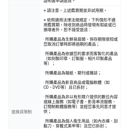
證明書申請退貨。
※ 請注意，上述鑑賞期並非試用期。
※ 依照適用法律法規規定，下列情形不適
用鑑賞期，除收到商品時發現有瑕疵或已
損壞者外，恕不接受退貨：
· 所購產品為生鮮易腐類、保存期限很短或
您取消訂單時即將過期的產品；
· 所購產品為依據您的要求而客製化的產品
（如刻製印章、訂製服、相片印製產品
等）；
· 所購產品為報紙、期刊或雜誌；
· 所購產品為影音商品或電腦軟體（如
CD、DVD等）且已拆封；
· 所購產品為非以有形媒介提供的數位內容
或線上服務（如電子書、影音串流服務、
訂閱制軟體服務等）並經您事先同意才提
供；
退換貨限制
· 所購產品為個人衛生用品（如內衣褲、刮
鬍刀、穿戴式美甲等）且您已拆封；