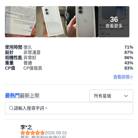
36
查看更多
使用時間
很久
71
%
設計
非常滿意
87
%
相機性能
非常好
86
%
重量
普通
43
%
CP值
CP值很高
83
%
查看詳情
最熱門
最新上架
所有星級
李*之
2026.08.01
賣家: 酷澎股份有限公司