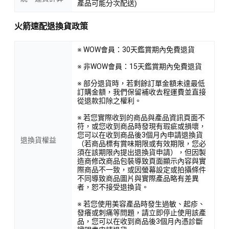
產品可能分次配送)
火箭速配退換貨政策
※ WOW會員：30天鑑賞期內免費退貨
※ 非WOW會員：15天鑑賞期內免費退貨
※ 部分退貨時，若剩餘訂單金額未達最低
訂購金額，我們保留補收去程運費並直接
從退款扣除之權利。
※ 若您實際收到的商品與產品資訊頁面不
符，或您收到商品時發現有瑕疵或損壞，
您可以在收到商品後3個月內申請退換貨
退換貨權益
（若商品標有賞味期限或有效期限，您必
須在該期限內提出退換貨申請），但因製
造商修改商品包裝導致頁面顯示內容與實
際商品不一致，或因螢幕設定或拍攝條件
不同導致商品圖片與實際產品略有差異
者，恕不接受退換貨。
※ 若您使用美容產品時發生過敏、起疹、
發癢或刺痛等問題，請立即停止使用該產
品，您可以在收到商品後3個月內憑診斷