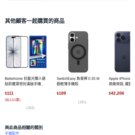
其他顧客一起購買的商品
Bebehome 抗藍光懶人速
SwitchEasy 魚骨牌 0.35 M
Apple iPhone 1
貼防塵罩密封滿版手機玻
極輕薄手機殼
原廠保固, 藏藍色,
璃螢幕保護貼膜, 1個
111
189
42,206
$
$
$
(
$111/1套
)
(
161
)
(
1,
(
303
)
與此商品相關的類別
手機配件