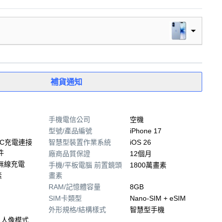
補貨通知
手機電信公司
空機
型號/產品編號
iPhone 17
-C充電連接
智慧型裝置作業系統
iOS 26
件
廠商品質保證
12個月
 無線充電
手機/平板電腦 前置鏡頭
1800萬畫素
素
畫素
RAM/記憶體容量
8GB
SIM卡類型
Nano-SIM + eSIM
外形規格/結構樣式
智慧型手機
 人像模式