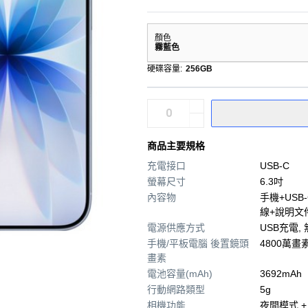
顏色
霧藍色
硬碟容量
:
256GB
商品主要規格
充電接口
USB-C
螢幕尺寸
6.3吋
內容物
手機+USB
線+說明文
電源供應方式
USB充電,
手機/平板電腦 後置鏡頭
4800萬畫
畫素
電池容量(mAh)
3692mAh
行動網路類型
5g
相機功能
夜間模式 +