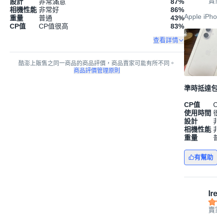
賣
設計
非常滿意
87
%
相機性能
非常好
86
%
Apple iP
重量
普通
43
%
CP值
CP值很高
83
%
查看詳情
酷澎上販售之同一商品的商品評價，商品賣家可能有所不同。
商品評價管理原則
準時抵達
CP值
使用時間
設計
相機性能
重量
有幫助
Ir
賣