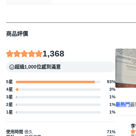
商品評價
1,368
超過1,000位感到滿意
5星
93
%
4星
3
%
3星
1
%
最熱門
最
2星
1
%
1星
1
%
李
使用時間
很久
71
%