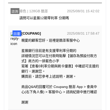
綠色 | 128GB 酷澎
2025/08/31 15:42:02
諮詢
請問可以星展12期零利率 分期嗎
[COUPANG]
2025/08/31 17:58:47
回覆
親愛的顧客您好，這裡是酷澎客服中心
星展銀行目前是有支援零利率分期的
詳細情況您可以在付款時點擊【儲存為預設付款方
式】商方的一排藍色小字
寫著【查看0利率分期與刷卡優惠】中確認可支援的
銀行，謝謝您。
購買前，請您參考上述說明，謝謝。
商品Q&A的回覆可於 Coupang 酷澎 App > 會員中
心(右下角人像) > 客服中心 > 諮詢紀錄中進行確認
謝謝