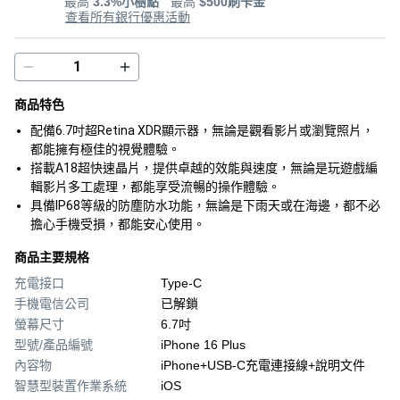
最高
3.3%小樹點
最高
$500刷卡金
查看所有銀行優惠活動
商品特色
配備6.7吋超Retina XDR顯示器，無論是觀看影片或瀏覽照片，
都能擁有極佳的視覺體驗。
搭載A18超快速晶片，提供卓越的效能與速度，無論是玩遊戲編
輯影片多工處理，都能享受流暢的操作體驗。
具備IP68等級的防塵防水功能，無論是下雨天或在海邊，都不必
擔心手機受損，都能安心使用。
商品主要規格
充電接口
Type-C
手機電信公司
已解鎖
螢幕尺寸
6.7吋
型號/產品編號
iPhone 16 Plus
內容物
iPhone+USB‑C充電連接線+說明文件
智慧型裝置作業系統
iOS