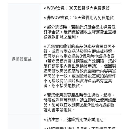
※ WOW會員：30天鑑賞期內免費退貨
※ 非WOW會員：15天鑑賞期內免費退貨
※ 部分退貨時，若剩餘訂單金額未達最低
訂購金額，我們保留補收去程運費並直接
從退款扣除之權利。
※ 若您實際收到的商品與產品資訊頁面不
符，或您收到商品時發現有瑕疵或損壞，
您可以在收到商品後3個月內申請退換貨
退換貨權益
（若商品標有賞味期限或有效期限，您必
須在該期限內提出退換貨申請），但因製
造商修改商品包裝導致頁面顯示內容與實
際商品不一致，或因螢幕設定或拍攝條件
不同導致商品圖片與實際產品略有差異
者，恕不接受退換貨。
※ 若您使用美容產品時發生過敏、起疹、
發癢或刺痛等問題，請立即停止使用該產
品，您可以在收到商品後3個月內憑診斷
證明書申請退貨。
※ 請注意，上述鑑賞期並非試用期。
※ 依照適用法律法規規定，下列情形不適