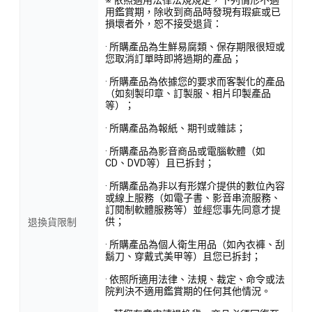
用鑑賞期，除收到商品時發現有瑕疵或已
損壞者外，恕不接受退貨：
· 所購產品為生鮮易腐類、保存期限很短或
您取消訂單時即將過期的產品；
· 所購產品為依據您的要求而客製化的產品
（如刻製印章、訂製服、相片印製產品
等）；
· 所購產品為報紙、期刊或雜誌；
· 所購產品為影音商品或電腦軟體（如
CD、DVD等）且已拆封；
· 所購產品為非以有形媒介提供的數位內容
或線上服務（如電子書、影音串流服務、
訂閱制軟體服務等）並經您事先同意才提
供；
退換貨限制
· 所購產品為個人衛生用品（如內衣褲、刮
鬍刀、穿戴式美甲等）且您已拆封；
· 依照所適用法律、法規、裁定、命令或法
院判決不適用鑑賞期的任何其他情況。