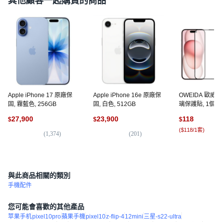
其他顧客一起購買的商品
Apple iPhone 17 原廠保
Apple iPhone 16e 原廠保
OWEIDA 歐威
固, 霧藍色, 256GB
固, 白色, 512GB
璃保護貼, 1個
27,900
23,900
118
$
$
$
(
$118/1套
)
(
1,374
)
(
201
)
(
7
與此商品相關的類別
手機配件
您可能會喜歡的其他產品
苹果手机
pixel10pro
蘋果手機
pixel10
z-flip-4
12mini
三星-s22-ultra