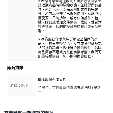
※ 若您有意申請退換貨，商品必須回復至
您收到商品時的原始狀態，並確保所有部
件、內外包裝、贈品及附加文件的完整
性。若商品或贈品已拆封使用、貼紙或標
籤脫落、吊牌拆除、或有任何部件、包
裝、贈品或附加文件遺失、故障、受到污
損等情況，您的退換貨權益有可能受到影
響。
※ 換貨服務僅限與原訂單完全相同的商
品，不接受更換顏色、尺寸或其他商品規
格的換貨請求。即便符合換貨條件，若因
商品庫存不足或有其他商業考量，我們可
能僅接受退貨，恕不提供換貨服務。
廠商資訊
酷澎股份有限公司
名稱及地址
台灣台北市信義區信義路五段7號13樓之
一