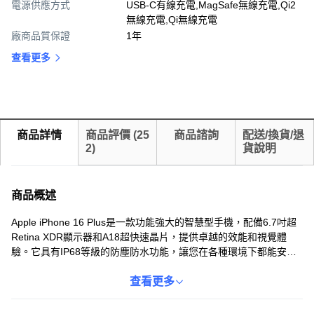
電源供應方式
USB-C有線充電,MagSafe無線充電,Qi2
無線充電,Qi無線充電
廠商品質保證
1年
查看更多
商品詳情
商品評價
(
25
商品諮詢
配送/換貨/退
2
)
貨說明
商品概述
Apple iPhone 16 Plus是一款功能強大的智慧型手機，配備6.7吋超
Retina XDR顯示器和A18超快速晶片，提供卓越的效能和視覺體
驗。它具有IP68等級的防塵防水功能，讓您在各種環境下都能安心
使用。支援5G行動網路，讓您享受更快速的網路速度。配備先進的
雙鏡頭系統，讓您輕鬆拍攝出色的照片與影片。內建128GB儲存空
查看更多
間，讓您儲存大量的照片、影片與應用程式。