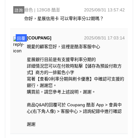
綠色 | 128GB 酷澎
2025/08/31 13:57:42
諮詢
你好，星展信用卡 可以零利率分12期嗎？
[COUPANG]
2025/08/31 17:03:14
回覆
親愛的顧客您好，這裡是酷澎客服中心
星展銀行目前是有支援零利率分期的
詳細情況您可以在付款時點擊【儲存為預設付款方
式】商方的一排藍色小字
寫著【查看0利率分期與刷卡優惠】中確認可支援的
銀行，謝謝您。
購買前，請您參考上述說明，謝謝。
商品Q&A的回覆可於 Coupang 酷澎 App > 會員中
心(右下角人像) > 客服中心 > 諮詢紀錄中進行確認
謝謝