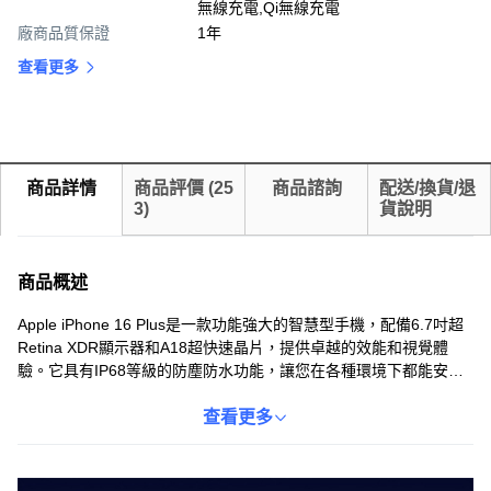
無線充電,Qi無線充電
廠商品質保證
1年
查看更多
商品詳情
商品評價
(
25
商品諮詢
配送/換貨/退
3
)
貨說明
商品概述
Apple iPhone 16 Plus是一款功能強大的智慧型手機，配備6.7吋超
Retina XDR顯示器和A18超快速晶片，提供卓越的效能和視覺體
驗。它具有IP68等級的防塵防水功能，讓您在各種環境下都能安心
使用。支援5G行動網路，讓您享受更快速的網路速度。配備先進的
雙鏡頭系統，讓您輕鬆拍攝出色的照片與影片。內建128GB儲存空
查看更多
間，讓您儲存大量的照片、影片與應用程式。