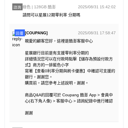
綠色 | 128GB 酷澎
2025/08/31 15:42:02
諮詢
請問可以星展12期零利率 分期嗎
[COUPANG]
2025/08/31 17:58:47
回覆
親愛的顧客您好，這裡是酷澎客服中心
星展銀行目前是有支援零利率分期的
詳細情況您可以在付款時點擊【儲存為預設付款方
式】商方的一排藍色小字
寫著【查看0利率分期與刷卡優惠】中確認可支援的
銀行，謝謝您。
購買前，請您參考上述說明，謝謝。
商品Q&A的回覆可於 Coupang 酷澎 App > 會員中
心(右下角人像) > 客服中心 > 諮詢紀錄中進行確認
謝謝