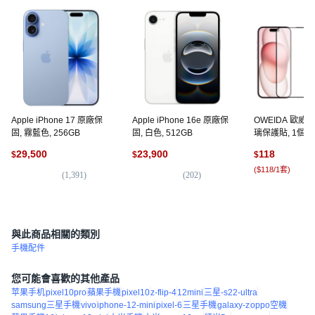
Apple iPhone 17 原廠保
Apple iPhone 16e 原廠保
OWEIDA 歐威
固, 霧藍色, 256GB
固, 白色, 512GB
璃保護貼, 1個
29,500
23,900
118
$
$
$
(
$118/1套
)
(
1,391
)
(
202
)
(
7
與此商品相關的類別
手機配件
您可能會喜歡的其他產品
苹果手机
pixel10pro
蘋果手機
pixel10
z-flip-4
12mini
三星-s22-ultra
samsung三星手機
vivo
iphone-12-mini
pixel-6
三星手機
galaxy-z
oppo空機