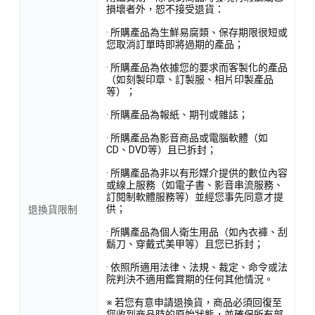
損壞者外，恕不接受退貨：
· 所購產品為生鮮易腐類、保存期限很短或
您取消訂單時即將過期的產品；
· 所購產品為依據您的要求而客製化的產品
（如刻製印章、訂製服、相片印製產品
等）；
· 所購產品為報紙、期刊或雜誌；
· 所購產品為影音商品或電腦軟體（如
CD、DVD等）且已拆封；
· 所購產品為非以有形媒介提供的數位內容
或線上服務（如電子書、影音串流服務、
訂閱制軟體服務等）並經您事先同意才提
供；
退換貨限制
· 所購產品為個人衛生用品（如內衣褲、刮
鬍刀、穿戴式美甲等）且您已拆封；
· 依照所適用法律、法規、裁定、命令或法
院判決不適用鑑賞期的任何其他情況。
※ 若您有意申請退換貨，商品必須回復至
您收到商品時的原始狀態，並確保所有部