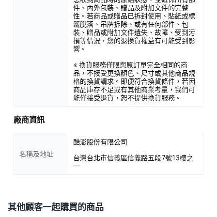
件、內外包裝、贈品及附加文件的完整
性。若商品或贈品已拆封使用、貼紙或標
籤脫落、吊牌拆除、或有任何部件、包
裝、贈品或附加文件遺失、故障、受到污
損等情況，您的退換貨權益有可能受到影
響。
※ 換貨服務僅限與原訂單完全相同的商
品，不接受更換顏色、尺寸或其他商品規
格的換貨請求。即便符合換貨條件，若因
商品庫存不足或有其他商業考量，我們可
能僅接受退貨，恕不提供換貨服務。
廠商資訊
酷澎股份有限公司
名稱及地址
台灣台北市信義區信義路五段7號13樓之
一
其他顧客一起購買的商品