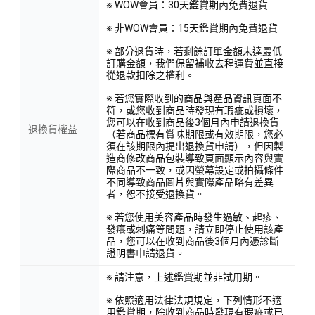
※ WOW會員：30天鑑賞期內免費退貨
※ 非WOW會員：15天鑑賞期內免費退貨
※ 部分退貨時，若剩餘訂單金額未達最低
訂購金額，我們保留補收去程運費並直接
從退款扣除之權利。
※ 若您實際收到的商品與產品資訊頁面不
符，或您收到商品時發現有瑕疵或損壞，
您可以在收到商品後3個月內申請退換貨
退換貨權益
（若商品標有賞味期限或有效期限，您必
須在該期限內提出退換貨申請），但因製
造商修改商品包裝導致頁面顯示內容與實
際商品不一致，或因螢幕設定或拍攝條件
不同導致商品圖片與實際產品略有差異
者，恕不接受退換貨。
※ 若您使用美容產品時發生過敏、起疹、
發癢或刺痛等問題，請立即停止使用該產
品，您可以在收到商品後3個月內憑診斷
證明書申請退貨。
※ 請注意，上述鑑賞期並非試用期。
※ 依照適用法律法規規定，下列情形不適
用鑑賞期，除收到商品時發現有瑕疵或已