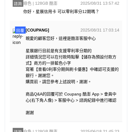
綠色 | 128GB 酷澎
2025/08/31 13:57:42
諮詢
你好，星展信用卡 可以零利率分12期嗎？
[COUPANG]
2025/08/31 17:03:14
回覆
親愛的顧客您好，這裡是酷澎客服中心
星展銀行目前是有支援零利率分期的
詳細情況您可以在付款時點擊【儲存為預設付款方
式】商方的一排藍色小字
寫著【查看0利率分期與刷卡優惠】中確認可支援的
銀行，謝謝您。
購買前，請您參考上述說明，謝謝。
商品Q&A的回覆可於 Coupang 酷澎 App > 會員中
心(右下角人像) > 客服中心 > 諮詢紀錄中進行確認
謝謝
白色 | 128GB 酷澎
2025/06/18 21:45:23
諮詢