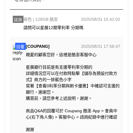
綠色 | 128GB 酷澎
2025/08/31 15:42:02
諮詢
請問可以星展12期零利率 分期嗎
[COUPANG]
2025/08/31 17:58:47
回覆
親愛的顧客您好，這裡是酷澎客服中心
星展銀行目前是有支援零利率分期的
詳細情況您可以在付款時點擊【儲存為預設付款方
式】商方的一排藍色小字
寫著【查看0利率分期與刷卡優惠】中確認可支援的
銀行，謝謝您。
購買前，請您參考上述說明，謝謝。
商品Q&A的回覆可於 Coupang 酷澎 App > 會員中
心(右下角人像) > 客服中心 > 諮詢紀錄中進行確認
謝謝