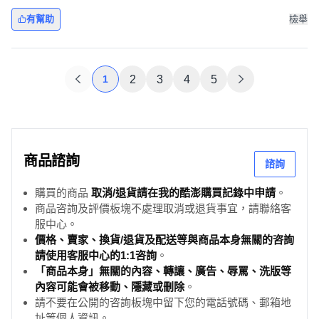
有幫助
檢舉
1
2
3
4
5
商品諮詢
諮詢
購買的商品
取消/退貨請在我的酷澎購買記錄中申請
。
商品咨詢及評價板塊不處理取消或退貨事宜，請聯絡客
服中心。
價格、賣家、換貨/退貨及配送等與商品本身無關的咨詢
請使用客服中心的1:1咨詢
。
「商品本身」無關的內容、轉讓、廣告、辱罵、洗版等
內容可能會被移動、隱藏或刪除
。
請不要在公開的咨詢板塊中留下您的電話號碼、郵箱地
址等個人資訊。