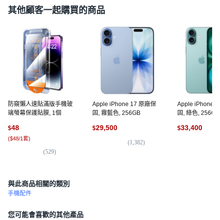
其他顧客一起購買的商品
防窺懶人速貼滿版手機玻
Apple iPhone 17 原廠保
Apple iPhone
璃螢幕保護貼膜, 1個
固, 霧藍色, 256GB
固, 綠色, 256GB
48
29,500
33,400
$
$
$
(
$48/1套
)
(
1,382
)
(
3
(
529
)
與此商品相關的類別
手機配件
您可能會喜歡的其他產品