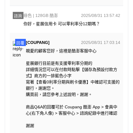
綠色 | 128GB 酷澎
2025/08/31 13:57:42
諮詢
你好，星展信用卡 可以零利率分12期嗎？
[COUPANG]
2025/08/31 17:03:14
回覆
親愛的顧客您好，這裡是酷澎客服中心
星展銀行目前是有支援零利率分期的
詳細情況您可以在付款時點擊【儲存為預設付款方
式】商方的一排藍色小字
寫著【查看0利率分期與刷卡優惠】中確認可支援的
銀行，謝謝您。
購買前，請您參考上述說明，謝謝。
商品Q&A的回覆可於 Coupang 酷澎 App > 會員中
心(右下角人像) > 客服中心 > 諮詢紀錄中進行確認
謝謝