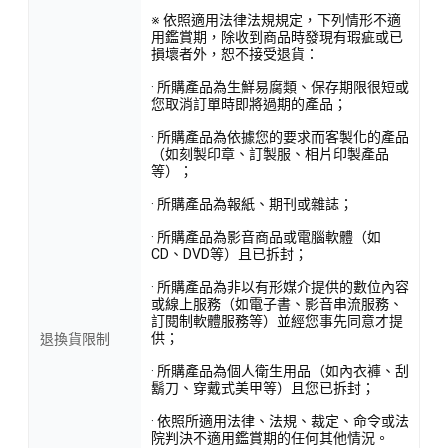
※ 依照適用法律法規規定，下列情形不適
用鑑賞期，除收到商品時發現有瑕疵或已
損壞者外，恕不接受退貨：
· 所購產品為生鮮易腐類、保存期限很短或
您取消訂單時即將過期的產品；
· 所購產品為依據您的要求而客製化的產品
（如刻製印章、訂製服、相片印製產品
等）；
· 所購產品為報紙、期刊或雜誌；
· 所購產品為影音商品或電腦軟體（如
CD、DVD等）且已拆封；
· 所購產品為非以有形媒介提供的數位內容
或線上服務（如電子書、影音串流服務、
訂閱制軟體服務等）並經您事先同意才提
供；
退換貨限制
· 所購產品為個人衛生用品（如內衣褲、刮
鬍刀、穿戴式美甲等）且您已拆封；
· 依照所適用法律、法規、裁定、命令或法
院判決不適用鑑賞期的任何其他情況。