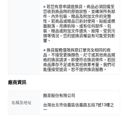
※ 若您有意申請退換貨，商品必須回復至
您收到商品時的原始狀態，並確保所有部
件、內外包裝、贈品及附加文件的完整
性。若商品或贈品已拆封使用、貼紙或標
籤脫落、吊牌拆除、或有任何部件、包
裝、贈品或附加文件遺失、故障、受到污
損等情況，您的退換貨權益有可能受到影
響。
※ 換貨服務僅限與原訂單完全相同的商
品，不接受更換顏色、尺寸或其他商品規
格的換貨請求。即便符合換貨條件，若因
商品庫存不足或有其他商業考量，我們可
能僅接受退貨，恕不提供換貨服務。
廠商資訊
酷澎股份有限公司
名稱及地址
台灣台北市信義區信義路五段7號13樓之
一