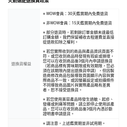
火箭速配退換貨政策
※ WOW會員：30天鑑賞期內免費退貨
※ 非WOW會員：15天鑑賞期內免費退貨
※ 部分退貨時，若剩餘訂單金額未達最低
訂購金額，我們保留補收去程運費並直接
從退款扣除之權利。
※ 若您實際收到的商品與產品資訊頁面不
符，或您收到商品時發現有瑕疵或損壞，
您可以在收到商品後3個月內申請退換貨
退換貨權益
（若商品標有賞味期限或有效期限，您必
須在該期限內提出退換貨申請），但因製
造商修改商品包裝導致頁面顯示內容與實
際商品不一致，或因螢幕設定或拍攝條件
不同導致商品圖片與實際產品略有差異
者，恕不接受退換貨。
※ 若您使用美容產品時發生過敏、起疹、
發癢或刺痛等問題，請立即停止使用該產
品，您可以在收到商品後3個月內憑診斷
證明書申請退貨。
※ 請注意，上述鑑賞期並非試用期。