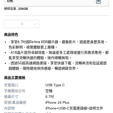
白色
硬碟容量
:
256GB
商品特色
- 享受6.7吋超Retina XDR顯示器，觀看影片、遊戲更身歷其境，
色彩鮮明，視覺體驗更上層樓。
- A18晶片提供卓越效能，無論是多工處理或運行高需求應用，都
能享受流暢快速的體驗，操作順暢無阻。
- 透過5G超高速網路連接，享受快速下載、流暢串流和低延遲遊
戲體驗，隨時隨地保持連線，暢遊網路世界。
商品主要規格
充電接口
USB Type C
手機電信公司
空機
螢幕尺寸
6.7吋
型號/產品編號
iPhone 16 Plus
內容物
iPhone+USB‑C充電連接線+說明文件