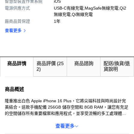
智慧型裝置作業系統
iOS
電源供應方式
USB-C有線充電,MagSafe無線充電,Qi2
無線充電,Qi無線充電
廠商品質保證
1年
查看更多
商品詳情
商品評價
(
25
商品諮詢
配送/換貨/退
2
)
貨說明
商品概述
隆重推出白色 Apple iPhone 16 Plus，它將尖端科技與時尚設計完
美結合。這款手機配備 256GB 儲存空間和 8GB RAM，讓您有充足
的空間儲存所有重要檔案和應用程式，並享受流暢的多工處理體
驗。iPhone 16 Plus 支援 5G 連線、快速充電和無線充電，讓您隨
時保持連線和高效。其 6.7 吋螢幕提供令人驚豔的視覺效果，而先
查看更多
進的相機系統則能捕捉令人驚豔的照片和影片。iPhone 16 Plus 採