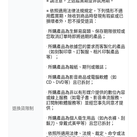
※ 請注意，上述鑑賞期並非試用期。
※ 依照適用法律法規規定，下列情形不適
用鑑賞期，除收到商品時發現有瑕疵或已
損壞者外，恕不接受退貨：
· 所購產品為生鮮易腐類、保存期限很短或
您取消訂單時即將過期的產品；
· 所購產品為依據您的要求而客製化的產品
（如刻製印章、訂製服、相片印製產品
等）；
· 所購產品為報紙、期刊或雜誌；
· 所購產品為影音商品或電腦軟體（如
CD、DVD等）且已拆封；
· 所購產品為非以有形媒介提供的數位內容
或線上服務（如電子書、影音串流服務、
訂閱制軟體服務等）並經您事先同意才提
供；
退換貨限制
· 所購產品為個人衛生用品（如內衣褲、刮
鬍刀、穿戴式美甲等）且您已拆封；
· 依照所適用法律、法規、裁定、命令或法