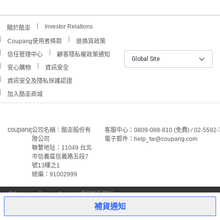
Investor Relations
關於酷澎
Coupang使用者條款
退換貨政策
信任管理中心
顧客隱私權政策通知
Global Site
安心購物
資訊安全
資訊安全及隱私保護認證
加入酷澎商城
公司名稱：酷澎股份有
客服中心：0809-088-810 (免費) / 02-5592-
限公司
電子郵件：help_tw@coupang.com
聯繫地址：11049 台北
市信義區信義路五段7
號13樓之1
統編：91002999
©Coupang Taiwan Co., Ltd. 保留所有權利。
本網站上顯示的所有商標、標誌和服務標誌均為酷澎股份有
補貨通知
限公司和/或其在美國和其他國家/地區註冊之關聯公司之所
屬財產。