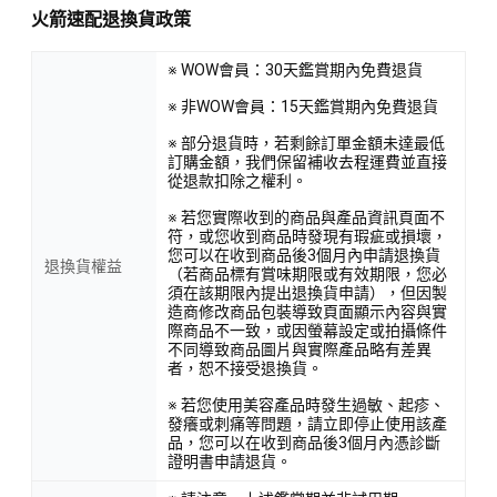
火箭速配退換貨政策
※ WOW會員：30天鑑賞期內免費退貨
※ 非WOW會員：15天鑑賞期內免費退貨
※ 部分退貨時，若剩餘訂單金額未達最低
訂購金額，我們保留補收去程運費並直接
從退款扣除之權利。
※ 若您實際收到的商品與產品資訊頁面不
符，或您收到商品時發現有瑕疵或損壞，
您可以在收到商品後3個月內申請退換貨
退換貨權益
（若商品標有賞味期限或有效期限，您必
須在該期限內提出退換貨申請），但因製
造商修改商品包裝導致頁面顯示內容與實
際商品不一致，或因螢幕設定或拍攝條件
不同導致商品圖片與實際產品略有差異
者，恕不接受退換貨。
※ 若您使用美容產品時發生過敏、起疹、
發癢或刺痛等問題，請立即停止使用該產
品，您可以在收到商品後3個月內憑診斷
證明書申請退貨。