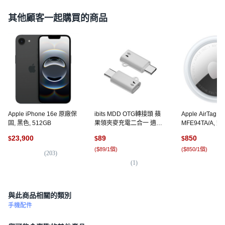
其他顧客一起購買的商品
Apple iPhone 16e 原廠保
ibits MDD OTG轉接頭 蘋
Apple AirTag 
固, 黑色, 512GB
果領夾麥充電二合一 適用
MFE94TA/A, 銀
iPhone15, 1個, 蘋果母轉
23,900
89
850
$
$
$
Type-C公(帶繩孔)
(
$89/1個
)
(
$850/1個
)
(
203
)
(
1
)
(
7
與此商品相關的類別
手機配件