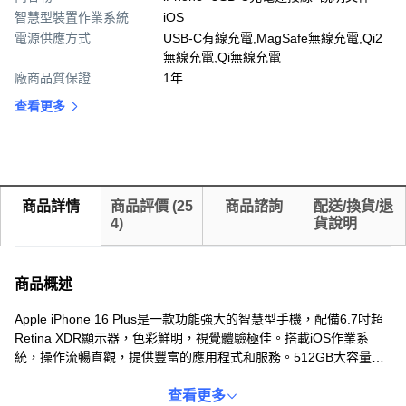
智慧型裝置作業系統
iOS
電源供應方式
USB-C有線充電,MagSafe無線充電,Qi2
無線充電,Qi無線充電
廠商品質保證
1年
查看更多
商品詳情
商品評價
(
25
商品諮詢
配送/換貨/退
4
)
貨說明
商品概述
Apple iPhone 16 Plus是一款功能強大的智慧型手機，配備6.7吋超
Retina XDR顯示器，色彩鮮明，視覺體驗極佳。搭載iOS作業系
統，操作流暢直觀，提供豐富的應用程式和服務。512GB大容量儲
存空間，輕鬆儲存照片、影片和文件。綠色外觀時尚清新，展現您
的獨特品味。支援5G行動網路，享受高速網路體驗。原廠保固一
查看更多