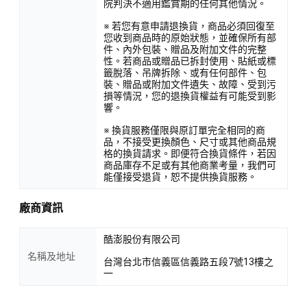
院判決不適用鑑賞期的任何其他情況。
※ 若您有意申請退換貨，商品必須回復至
您收到商品時的原始狀態，並確保所有部
件、內外包裝、贈品及附加文件的完整
性。若商品或贈品已拆封使用、貼紙或標
籤脫落、吊牌拆除、或有任何部件、包
裝、贈品或附加文件遺失、故障、受到污
損等情況，您的退換貨權益有可能受到影
響。
※ 換貨服務僅限與原訂單完全相同的商
品，不接受更換顏色、尺寸或其他商品規
格的換貨請求。即便符合換貨條件，若因
商品庫存不足或有其他商業考量，我們可
能僅接受退貨，恕不提供換貨服務。
廠商資訊
酷澎股份有限公司
名稱及地址
台灣台北市信義區信義路五段7號13樓之
一