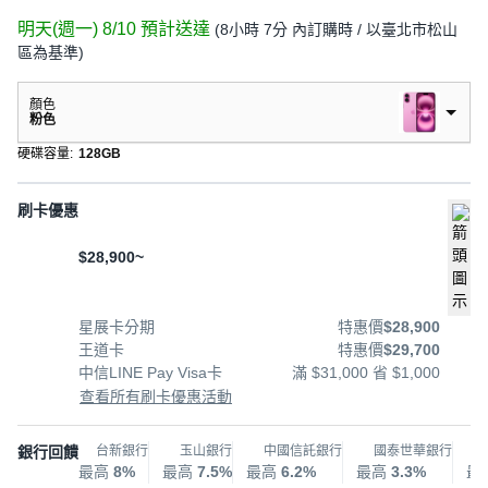
明天(週一) 8/10
預計送達
(
8小時 7分
內訂購時
/ 以臺北市松山
區為基準
)
顏色
粉色
硬碟容量
:
128GB
刷卡優惠
$28,900~
星展卡分期
特惠價
$28,900
王道卡
特惠價
$29,700
中信LINE Pay Visa卡
滿 $31,000 省 $1,000
查看所有刷卡優惠活動
銀行回饋
台新銀行
玉山銀行
中國信託銀行
國泰世華銀行
最高
8%
最高
7.5%
最高
6.2%
最高
3.3%
最