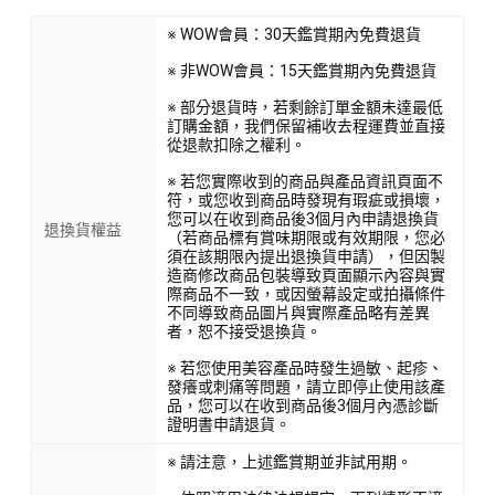
※ WOW會員：30天鑑賞期內免費退貨
※ 非WOW會員：15天鑑賞期內免費退貨
※ 部分退貨時，若剩餘訂單金額未達最低
訂購金額，我們保留補收去程運費並直接
從退款扣除之權利。
※ 若您實際收到的商品與產品資訊頁面不
符，或您收到商品時發現有瑕疵或損壞，
您可以在收到商品後3個月內申請退換貨
退換貨權益
（若商品標有賞味期限或有效期限，您必
須在該期限內提出退換貨申請），但因製
造商修改商品包裝導致頁面顯示內容與實
際商品不一致，或因螢幕設定或拍攝條件
不同導致商品圖片與實際產品略有差異
者，恕不接受退換貨。
※ 若您使用美容產品時發生過敏、起疹、
發癢或刺痛等問題，請立即停止使用該產
品，您可以在收到商品後3個月內憑診斷
證明書申請退貨。
※ 請注意，上述鑑賞期並非試用期。