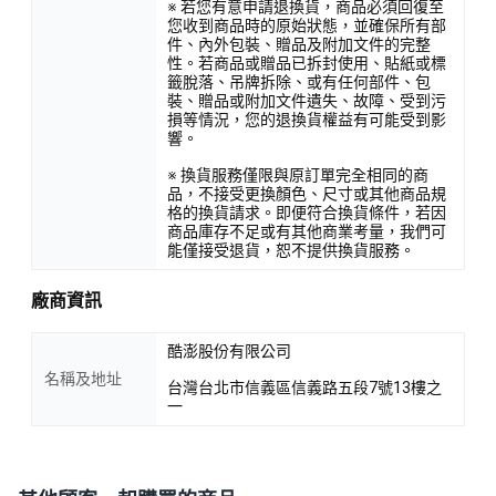
※ 若您有意申請退換貨，商品必須回復至
您收到商品時的原始狀態，並確保所有部
件、內外包裝、贈品及附加文件的完整
性。若商品或贈品已拆封使用、貼紙或標
籤脫落、吊牌拆除、或有任何部件、包
裝、贈品或附加文件遺失、故障、受到污
損等情況，您的退換貨權益有可能受到影
響。
※ 換貨服務僅限與原訂單完全相同的商
品，不接受更換顏色、尺寸或其他商品規
格的換貨請求。即便符合換貨條件，若因
商品庫存不足或有其他商業考量，我們可
能僅接受退貨，恕不提供換貨服務。
廠商資訊
酷澎股份有限公司
名稱及地址
台灣台北市信義區信義路五段7號13樓之
一