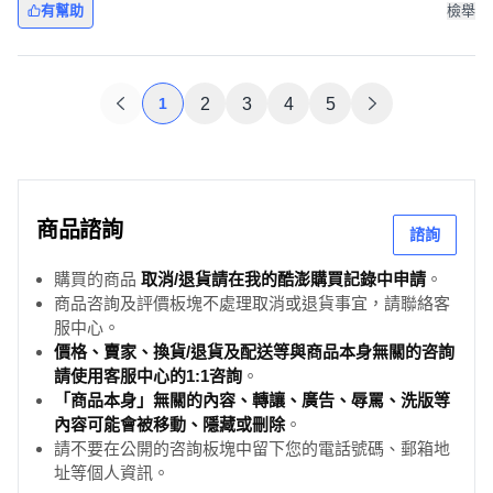
有幫助
檢舉
1
2
3
4
5
商品諮詢
諮詢
購買的商品
取消/退貨請在我的酷澎購買記錄中申請
。
商品咨詢及評價板塊不處理取消或退貨事宜，請聯絡客
服中心。
價格、賣家、換貨/退貨及配送等與商品本身無關的咨詢
請使用客服中心的1:1咨詢
。
「商品本身」無關的內容、轉讓、廣告、辱罵、洗版等
內容可能會被移動、隱藏或刪除
。
請不要在公開的咨詢板塊中留下您的電話號碼、郵箱地
址等個人資訊。