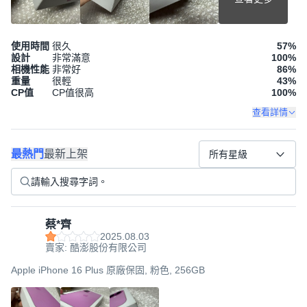
使用時間
很久
57
%
設計
非常滿意
100
%
相機性能
非常好
86
%
重量
很輕
43
%
CP值
CP值很高
100
%
查看詳情
最熱門
最新上架
所有星級
蔡*齊
2025.08.03
賣家: 酷澎股份有限公司
Apple iPhone 16 Plus 原廠保固, 粉色, 256GB