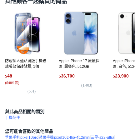
其他顧客一起購買的商品
防窺懶人速貼滿版手機玻
Apple iPhone 17 原廠保
Apple iPhone
璃螢幕保護貼膜, 1個
固, 霧藍色, 512GB
固, 白色, 512GB
48
36,700
23,900
$
$
$
(
$48/1套
)
(
1,403
)
(
2
(
531
)
與此商品相關的類別
手機配件
您可能會喜歡的其他產品
苹果手机
pixel10pro
蘋果手機
pixel10
z-flip-4
12mini
三星-s22-ultra