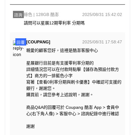
綠色 | 128GB 酷澎
2025/08/31 15:42:02
諮詢
請問可以星展12期零利率 分期嗎
[COUPANG]
2025/08/31 17:58:47
回覆
親愛的顧客您好，這裡是酷澎客服中心
星展銀行目前是有支援零利率分期的
詳細情況您可以在付款時點擊【儲存為預設付款方
式】商方的一排藍色小字
寫著【查看0利率分期與刷卡優惠】中確認可支援的
銀行，謝謝您。
購買前，請您參考上述說明，謝謝。
商品Q&A的回覆可於 Coupang 酷澎 App > 會員中
心(右下角人像) > 客服中心 > 諮詢紀錄中進行確認
謝謝