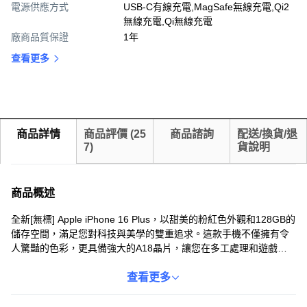
電源供應方式
USB-C有線充電,MagSafe無線充電,Qi2
無線充電,Qi無線充電
廠商品質保證
1年
查看更多
商品詳情
商品評價
(
25
商品諮詢
配送/換貨/退
7
)
貨說明
商品概述
全新[無標] Apple iPhone 16 Plus，以甜美的粉紅色外觀和128GB的
儲存空間，滿足您對科技與美學的雙重追求。這款手機不僅擁有令
人驚豔的色彩，更具備強大的A18晶片，讓您在多工處理和遊戲體
驗中享受極致流暢。其先進的相機系統，配備超廣角鏡頭，輕鬆捕
捉生活中的每一個精彩瞬間，讓您的攝影作品更具專業感。iPhone
查看更多
16 Plus還具備車禍偵測功能，為您的安全提供多一份保障，讓您使
用更安心。此外，它還支援MagSafe配件，讓無線充電更便捷，個