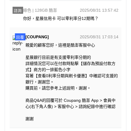
綠色 | 128GB 酷澎
2025/08/31 13:57:42
諮詢
你好，星展信用卡 可以零利率分12期嗎？
[COUPANG]
2025/08/31 17:03:14
回覆
親愛的顧客您好，這裡是酷澎客服中心
星展銀行目前是有支援零利率分期的
詳細情況您可以在付款時點擊【儲存為預設付款方
式】商方的一排藍色小字
寫著【查看0利率分期與刷卡優惠】中確認可支援的
銀行，謝謝您。
購買前，請您參考上述說明，謝謝。
商品Q&A的回覆可於 Coupang 酷澎 App > 會員中
心(右下角人像) > 客服中心 > 諮詢紀錄中進行確認
謝謝