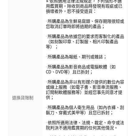
※ 依照適用法律法規規定，下列情形不適
用鑑賞期，除收到商品時發現有瑕疵或已
損壞者外，恕不接受退貨：
· 所購產品為生鮮易腐類、保存期限很短或
您取消訂單時即將過期的產品；
· 所購產品為依據您的要求而客製化的產品
（如刻製印章、訂製服、相片印製產品
等）；
· 所購產品為報紙、期刊或雜誌；
· 所購產品為影音商品或電腦軟體（如
CD、DVD等）且已拆封；
· 所購產品為非以有形媒介提供的數位內容
或線上服務（如電子書、影音串流服務、
訂閱制軟體服務等）並經您事先同意才提
供；
退換貨限制
· 所購產品為個人衛生用品（如內衣褲、刮
鬍刀、穿戴式美甲等）且您已拆封；
· 依照所適用法律、法規、裁定、命令或法
院判決不適用鑑賞期的任何其他情況。