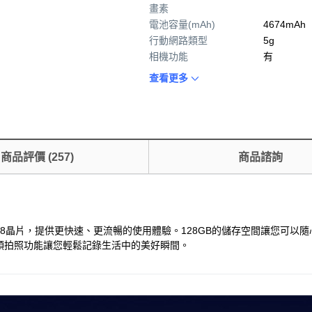
畫素
電池容量(mAh)
4674mAh
行動網路類型
5g
相機功能
有
查看更多
商品評價
(
257
)
商品諮詢
慧型手機，搭載A18晶片，提供更快速、更流暢的使用體驗。128GB的儲存空間
頭拍照功能讓您輕鬆記錄生活中的美好瞬間。