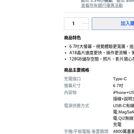
最高
3.3%小樹點
最高
$5
查看所有銀行優惠活動
加入
商品特色
6.7吋大螢幕，視覺體驗更寬廣，
A18晶片速度更快，操作更流暢，
128GB儲存空間，照片、影片隨
商品主要規格
充電接口
Type-C
螢幕尺寸
6.7吋
內容物
iPhone+
接線+說明
電源供應方式
USB-C有
電,MagSa
電,Qi2無
充電
手機/平板電腦 後置鏡頭
4800萬畫