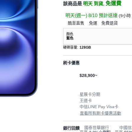
免運費
該商品是
明天 到貨,
明天(週一) 8/10
預計送達
(
9小時 
酷澎直售
免運
免費退貨
顏色
藍色
硬碟容量
:
128GB
刷卡優惠
$28,900~
星展卡分期
王道卡
中信LINE Pay Visa卡
查看所有刷卡優惠活動
國泰世華銀行
中國信
銀行回饋