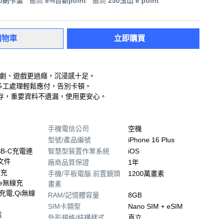
00刷卡金
最高
8%台新point
最高
250玉山 e point
購物車
立即購買
追劇、遊戲更過癮，沉浸感十足。
多工處理輕鬆應付，告別卡頓。
心存，重要資料不遺漏，使用更安心。
手機電信公司
空機
型號/產品編號
iPhone 16 Plus
USB‑C充電連
智慧型裝置作業系統
iOS
文件
廠商品質保證
1年
線充
手機/平板電腦 前置鏡頭
1200萬畫素
fe無線充
畫素
線充電,Qi無線
RAM/記憶體容量
8GB
SIM卡類型
Nano SIM + eSIM
素
外形規格/結構樣式
直立