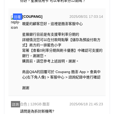
你好，星展信用卡 可以零利率分12期嗎？
[COUPANG]
2025/08/31 17:03:14
回覆
親愛的顧客您好，這裡是酷澎客服中心
星展銀行目前是有支援零利率分期的
詳細情況您可以在付款時點擊【儲存為預設付款方
式】商方的一排藍色小字
寫著【查看0利率分期與刷卡優惠】中確認可支援的
銀行，謝謝您。
購買前，請您參考上述說明，謝謝。
商品Q&A的回覆可於 Coupang 酷澎 App > 會員中
心(右下角人像) > 客服中心 > 諮詢紀錄中進行確認
謝謝
白色 | 128GB 酷澎
2025/06/18 21:45:23
諮詢
請問是為拆封新機嗎?