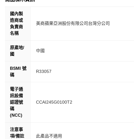
國內製
造商或
美商蘋果亞洲股份有限公司台灣分公司
負責商
名稱
原產地/
中國
國
BSMI 號
R33057
碼
電子通
訊設備
認證號
CCAI245G0100T2
碼
(NCC)
注意事
項/備註
此產品不適用