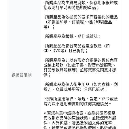
· 所購產品為生鮮易腐類、保存期限很短或
您取消訂單時即將過期的產品；
· 所購產品為依據您的要求而客製化的產品
（如刻製印章、訂製服、相片印製產品
等）；
· 所購產品為報紙、期刊或雜誌；
· 所購產品為影音商品或電腦軟體（如
CD、DVD等）且已拆封；
· 所購產品為非以有形媒介提供的數位內容
或線上服務（如電子書、影音串流服務、
訂閱制軟體服務等）並經您事先同意才提
供；
退換貨限制
· 所購產品為個人衛生用品（如內衣褲、刮
鬍刀、穿戴式美甲等）且您已拆封；
· 依照所適用法律、法規、裁定、命令或法
院判決不適用鑑賞期的任何其他情況。
※ 若您有意申請退換貨，商品必須回復至
您收到商品時的原始狀態，並確保所有部
件、內外包裝、贈品及附加文件的完整
性。若商品或贈品已拆封使用、貼紙或標