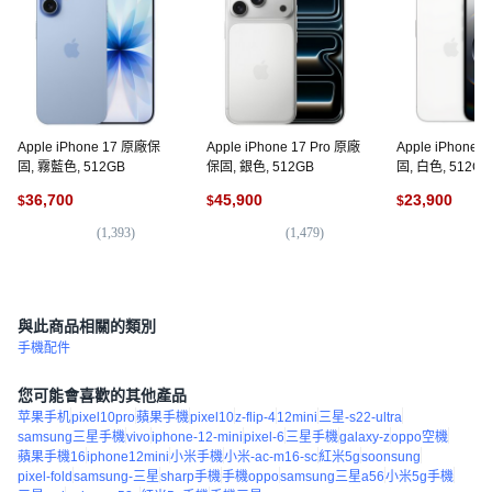
Apple iPhone 17 原廠保
Apple iPhone 17 Pro 原廠
Apple iPhone
固, 霧藍色, 512GB
保固, 銀色, 512GB
固, 白色, 512GB
36,700
45,900
23,900
$
$
$
(
1,393
)
(
1,479
)
(
2
與此商品相關的類別
手機配件
您可能會喜歡的其他產品
苹果手机
pixel10pro
蘋果手機
pixel10
z-flip-4
12mini
三星-s22-ultra
samsung三星手機
vivo
iphone-12-mini
pixel-6
三星手機
galaxy-z
oppo空機
蘋果手機16
iphone12mini
小米手機
小米-ac-m16-sc
紅米5g
soonsung
pixel-fold
samsung-三星
sharp手機
手機oppo
samsung三星a56
小米5g手機