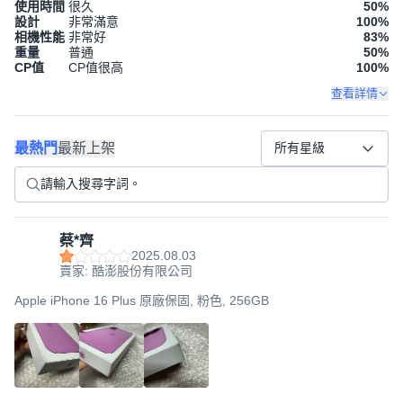
使用時間
很久
50
%
設計
非常滿意
100
%
相機性能
非常好
83
%
重量
普通
50
%
CP值
CP值很高
100
%
查看詳情
最熱門
最新上架
所有星級
蔡*齊
2025.08.03
賣家: 酷澎股份有限公司
Apple iPhone 16 Plus 原廠保固, 粉色, 256GB