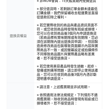
※ 非WOW會員：15天鑑賞期內免費退貨
※ 部分退貨時，若剩餘訂單金額未達最低
訂購金額，我們保留補收去程運費並直接
從退款扣除之權利。
※ 若您實際收到的商品與產品資訊頁面不
符，或您收到商品時發現有瑕疵或損壞，
您可以在收到商品後3個月內申請退換貨
退換貨權益
（若商品標有賞味期限或有效期限，您必
須在該期限內提出退換貨申請），但因製
造商修改商品包裝導致頁面顯示內容與實
際商品不一致，或因螢幕設定或拍攝條件
不同導致商品圖片與實際產品略有差異
者，恕不接受退換貨。
※ 若您使用美容產品時發生過敏、起疹、
發癢或刺痛等問題，請立即停止使用該產
品，您可以在收到商品後3個月內憑診斷
證明書申請退貨。
※ 請注意，上述鑑賞期並非試用期。
※ 依照適用法律法規規定，下列情形不適
用鑑賞期，除收到商品時發現有瑕疵或已
損壞者外，恕不接受退貨：