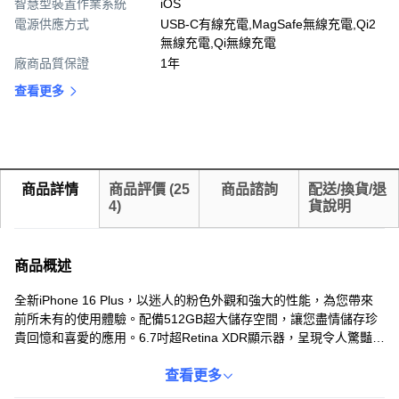
智慧型裝置作業系統
iOS
電源供應方式
USB-C有線充電,MagSafe無線充電,Qi2
無線充電,Qi無線充電
廠商品質保證
1年
查看更多
商品詳情
商品評價
(
25
商品諮詢
配送/換貨/退
4
)
貨說明
商品概述
全新iPhone 16 Plus，以迷人的粉色外觀和強大的性能，為您帶來
前所未有的使用體驗。配備512GB超大儲存空間，讓您盡情儲存珍
貴回憶和喜愛的應用。6.7吋超Retina XDR顯示器，呈現令人驚豔的
視覺效果，讓您沉浸在色彩鮮明、細節豐富的世界中。搭載A18晶
片，提供卓越的效能和流暢的操作體驗。支援5G行動網路，讓您隨
查看更多
時隨地享受高速網路連接。原廠保固一年，讓您購買無後顧之憂。