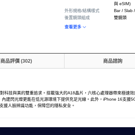
與 eSIM)
外形規格/結構樣式
Bar / Slab
後置鏡頭組成
雙鏡頭
查看更多
商品評價
(
302
)
商品諮詢
容量，滿足您對科技與美的雙重追求。搭載強大的A18晶片，六核心處理器帶
建閃光燈更能在低光源環境下提供充足光線。此外，iPhone 16支援
巧易攜，並支援人臉辨識功能，保障您的隱私安全。