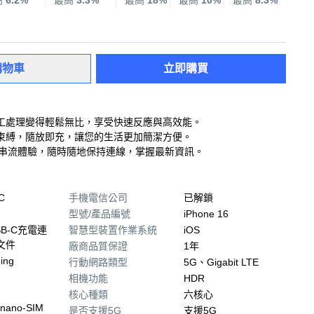
高
6.2%
最高
3.3%
最高
18%
最高
10%
最高
8.3%
最高
購物車
立即購買
工處理變得輕鬆無比，享受快速反應與高效能。
束縛，隨放即充，讓您的生活更加簡潔方便。
與串流體驗，隨時隨地保持連線，掌握最新資訊。
C
手機電信公司
已解鎖
型號/產品編號
iPhone 16
USB‑C充電連
智慧型裝置作業系統
iOS
文件
廠商品質保證
1年
ing
行動網路類型
5G、Gigabit LTE
相機功能
HDR
核心種類
六核心
nano‑SIM
是否支援5G
支援5G