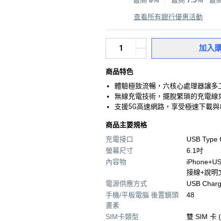
最高
8%
最高
7.5%
最
查看所有銀行優惠活動
加入
商品特色
體驗極致流暢，六核心處理器讓多
無線充電技術，擺脫繁瑣的充電線
支援5G高速網路，享受極速下載
商品主要規格
充電接口
USB Type 
螢幕尺寸
6.1吋
內容物
iPhone+
接線+說明
電源供應方式
USB Charg
手機/平板電腦 後置鏡頭
48
畫素
SIM卡類型
雙 SIM 卡 (