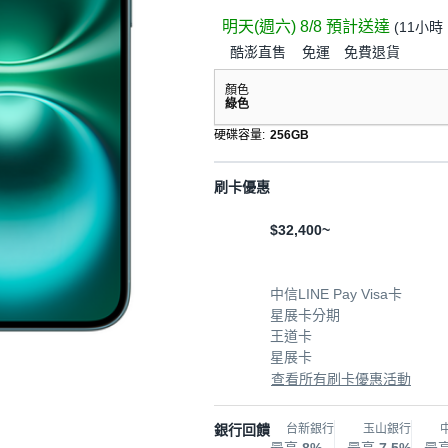
明天(週六) 8/8
預計送達
(
11小時 
酷澎直售
免運
免費退貨
顏色
綠色
硬碟容量
:
256GB
刷卡優惠
$32,400~
中信LINE Pay Visa卡
星展卡分期
王道卡
星展卡
查看所有刷卡優惠活動
銀行回饋
台新銀行
玉山銀行