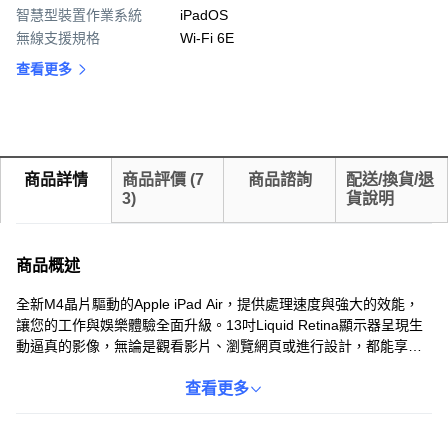
智慧型裝置作業系統
iPadOS
無線支援規格
Wi-Fi 6E
查看更多
商品詳情
商品評價
(
7
商品諮詢
配送/換貨/退
3
)
貨說明
商品概述
全新M4晶片驅動的Apple iPad Air，提供處理速度與強大的效能，
讓您的工作與娛樂體驗全面升級。13吋Liquid Retina顯示器呈現生
動逼真的影像，無論是觀看影片、瀏覽網頁或進行設計，都能享受
視覺饗宴。iPadOS系統支援多種創新功能，可有助於您進行多工處
理。輕巧便攜的設計，方便您隨時隨地展開創作與生產力。
查看更多