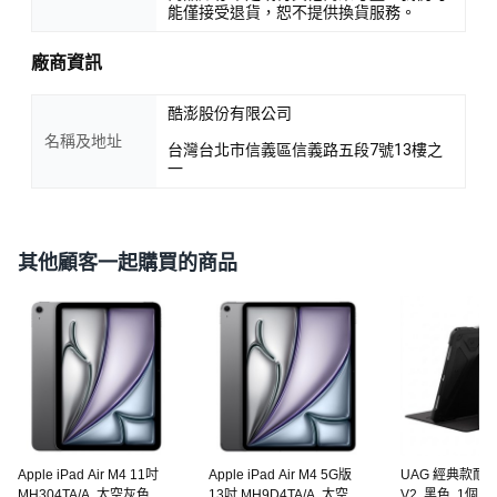
能僅接受退貨，恕不提供換貨服務。
廠商資訊
酷澎股份有限公司
名稱及地址
台灣台北市信義區信義路五段7號13樓之
一
其他顧客一起購買的商品
Apple iPad Air M4 11吋
Apple iPad Air M4 5G版
UAG 經典款耐
MH304TA/A, 太空灰色,
13吋 MH9D4TA/A, 太空灰
V2, 黑色, 1個, iP