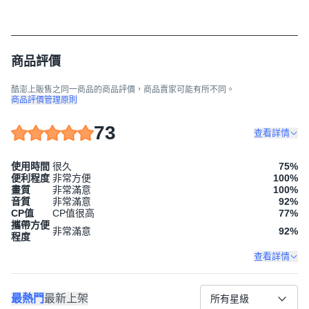
商品評價
酷澎上販售之同一商品的商品評價，商品賣家可能有所不同。
商品評價管理原則
73
查看詳情
使用時間
很久
75
%
便利程度
非常方便
100
%
畫質
非常滿意
100
%
音質
非常滿意
92
%
CP值
CP值很高
77
%
攜帶方便
非常滿意
92
%
程度
查看詳情
最熱門
最新上架
所有星級