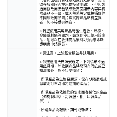
須在該期限內提出退換貨申請），但因製
造商修改商品包裝導致頁面顯示內容與實
際商品不一致，或因螢幕設定或拍攝條件
不同導致商品圖片與實際產品略有差異
者，恕不接受退換貨。
※ 若您使用美容產品時發生過敏、起疹、
發癢或刺痛等問題，請立即停止使用該產
品，您可以在收到商品後3個月內憑診斷
證明書申請退貨。
※ 請注意，上述鑑賞期並非試用期。
※ 依照適用法律法規規定，下列情形不適
用鑑賞期，除收到商品時發現有瑕疵或已
損壞者外，恕不接受退貨：
· 所購產品為生鮮易腐類、保存期限很短或
您取消訂單時即將過期的產品；
· 所購產品為依據您的要求而客製化的產品
（如刻製印章、訂製服、相片印製產品
等）；
· 所購產品為報紙、期刊或雜誌；