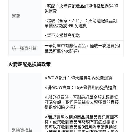
- 宅配：火箭速配產品訂單價格超過$490
免運費
運費
- 超取（全家、7-11）：火箭速配產品訂
單價格超過$490免運費
- 暫不支援離島配送
一筆訂單中有數個產品，僅收一次運費(但
統一運費計算
產品可能分次配送)
火箭速配退換貨政策
※ WOW會員：30天鑑賞期內免費退貨
※ 非WOW會員：15天鑑賞期內免費退貨
※ 部分退貨時，若剩餘訂單金額未達最低
訂購金額，我們保留補收去程運費並直接
從退款扣除之權利。
※ 若您實際收到的商品與產品資訊頁面不
符，或您收到商品時發現有瑕疵或損壞，
您可以在收到商品後3個月內申請退換貨
退換貨權益
（若商品標有賞味期限或有效期限，您必