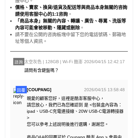
服中心。
價格、賣家、換貨/退貨及配送等與商品本身無關的咨詢
請使用客服中心的1:1咨詢
。
「商品本身」無關的內容、轉讓、廣告、辱罵、洗版等
內容可能會被移動、隱藏或刪除
。
請不要在公開的咨詢板塊中留下您的電話號碼、郵箱地
址等個人資訊。
太空灰色 | 128GB | Wi-Fi 酷澎
2026/04/15 12:42:17
諮詢
請問有含鍵盤嗎？
[COUPANG]
2026/04/15 13:58:48
回覆
親愛的顧客您好，這裡是酷澎客服中心，
請您放心，我們已為您確認到 是 <包裝盒內容為：
ipad、USB-C充電連接線、20W USB-C電源轉接器
>
您可以參考上述說明後進行選購，謝謝您。
商品Q&A的回覆可於 Coupang 酷澎 App > 會員中