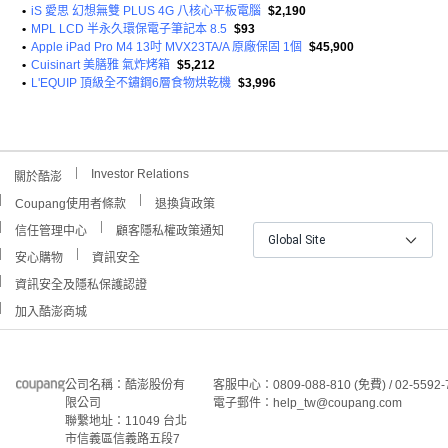
•
iS 愛思 幻想無雙 PLUS 4G 八核心平板電腦
$2,190
•
MPL LCD 半永久環保電子筆記本 8.5
$93
•
Apple iPad Pro M4 13吋 MVX23TA/A 原廠保固 1個
$45,900
•
Cuisinart 美膳雅 氣炸烤箱
$5,212
•
L'EQUIP 頂級全不鏽鋼6層食物烘乾機
$3,996
Investor Relations
關於酷澎
Coupang使用者條款
退換貨政策
信任管理中心
顧客隱私權政策通知
Global Site
安心購物
資訊安全
資訊安全及隱私保護認證
加入酷澎商城
公司名稱：酷澎股份有
客服中心：0809-088-810 (免費) / 02-5592-
限公司
電子郵件：help_tw@coupang.com
聯繫地址：11049 台北
市信義區信義路五段7