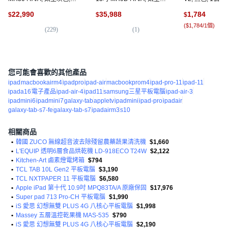
128GB, Wi-Fi
色, 128GB, Wi-Fi+Cellular
吋(2024~2026)
22,990
35,988
1,784
$
$
$
(
$1,784/1個
)
(
229
)
(
1
)
(
3
)
您可能會喜歡的其他產品
ipad
macbookairm4
ipadpro
ipad-air
macbookprom4
ipad-pro-11
ipad-11
ipada16
電子產品
ipad-air-4
ipad11
samsung三星平板電腦
ipad-air-3
ipadmini6
ipadmini7
galaxy-tab
appletv
ipadmini
ipad-pro
ipadair
galaxy-tab-s7-fe
galaxy-tab-s7
ipadairm3
s10
相關商品
•
韓國 ZUCO 無線超音波去除殘留農藥蔬果清洗機
$1,660
•
L'EQUIP 透明6層食品烘乾機 LD-918ECO T24W
$2,122
•
Kitchen-Art 鹵素燈電烤箱
$794
•
TCL TAB 10L Gen2 平板電腦
$3,190
•
TCL NXTPAPER 11 平板電腦
$6,580
•
Apple iPad 第十代 10.9吋 MPQ83TA/A 原廠保固
$17,976
•
Super pad 713 Pro-CH 平板電腦
$1,990
•
iS 愛思 幻想無雙 PLUS 4G 八核心平板電腦
$1,998
•
Massey 五層溫控乾果機 MAS-535
$790
•
iS 愛思 幻想無雙 PLUS 4G 八核心平板電腦
$2,190