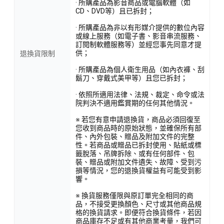
· 所購產品為影音商品或電腦軟體（如
CD、DVD等）且已拆封；
· 所購產品為非以有形媒介提供的數位內容
或線上服務（如電子書、影音串流服務、
訂閱制軟體服務等）並經您事先同意才提
供；
退換貨限制
· 所購產品為個人衛生用品（如內衣褲、刮
鬍刀、穿戴式美甲等）且您已拆封；
· 依照所適用法律、法規、裁定、命令或法
院判決不適用鑑賞期的任何其他情況。
※ 若您有意申請退換貨，商品必須回復至
您收到商品時的原始狀態，並確保所有部
件、內外包裝、贈品及附加文件的完整
性。若商品或贈品已拆封使用、貼紙或標
籤脫落、吊牌拆除、或有任何部件、包
裝、贈品或附加文件遺失、故障、受到污
損等情況，您的退換貨權益有可能受到影
響。
※ 換貨服務僅限與原訂單完全相同的商
品，不接受更換顏色、尺寸或其他商品規
格的換貨請求。即便符合換貨條件，若因
商品庫存不足或有其他商業考量，我們可