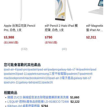
Apple 台灣公司貨 Pencil
eiP Pencil 2 Halo iPad 觸
eiP Magnetix
Pro, 白色, 1支
控筆, 白色, 1支
盤 iPad Air
4/5/M2/M3/Pro
3,988
790
2,311
$
$
$
以前適用, 白色, 
(
$3,988/1個
)
(
$790/1個
)
A301, 剪刀腳
(
1
(
132
)
(
41
)
您可能會喜歡的其他產品
ipad-air-4
ipad-pro
ipadair
ipad-air
ipadpro
galaxy-tab-s7-fe
ipadmini
ipad
ipadairm3
ipad-11
appletv
samsung三星平板電腦
ipadmini7
ipadmini6
macbookprom4
macbookairm4
s10
ipad-air-3
電子產品
galaxy-tab-s7
ipad-pro-11
galaxy-tab
ipad11
ipada16
相關商品
•
韓國 ZUCO 無線超音波去除殘留農藥蔬果清洗機
$1,660
•
L'EQUIP 透明6層食品烘乾機 LD-918ECO T24W
$2,122
•
Kitchen-Art 鹵素燈電烤箱
$794