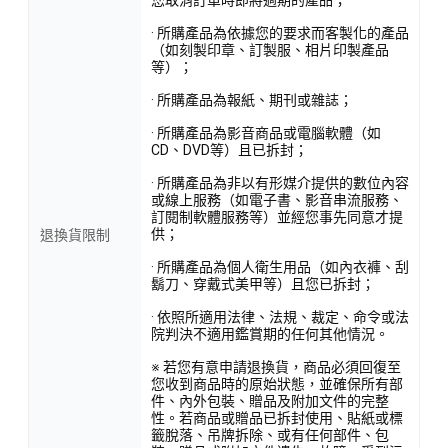
您取消訂單時即將過期的產品；
· 所購產品為依據您的要求而客製化的產品
（如刻製印章、訂製服、相片印製產品
等）；
· 所購產品為報紙、期刊或雜誌；
· 所購產品為影音商品或電腦軟體（如
CD、DVD等）且已拆封；
· 所購產品為非以有形媒介提供的數位內容
或線上服務（如電子書、影音串流服務、
訂閱制軟體服務等）並經您事先同意才提
供；
退換貨限制
· 所購產品為個人衛生用品（如內衣褲、刮
鬍刀、穿戴式美甲等）且您已拆封；
· 依照所適用法律、法規、裁定、命令或法
院判決不適用鑑賞期的任何其他情況。
※ 若您有意申請退換貨，商品必須回復至
您收到商品時的原始狀態，並確保所有部
件、內外包裝、贈品及附加文件的完整
性。若商品或贈品已拆封使用、貼紙或標
籤脫落、吊牌拆除、或有任何部件、包