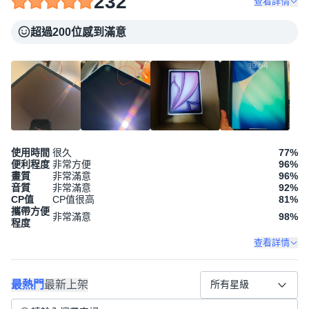
232
查看詳情
超過200位感到滿意
使用時間
很久
77
%
便利程度
非常方便
96
%
畫質
非常滿意
96
%
音質
非常滿意
92
%
CP值
CP值很高
81
%
攜帶方便
非常滿意
98
%
程度
查看詳情
最熱門
最新上架
所有星級