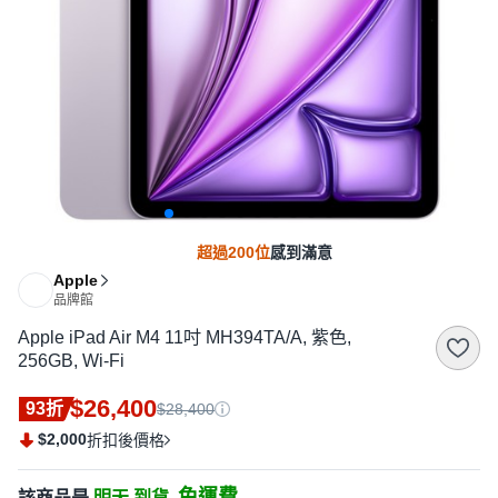
超過200位
感到滿意
Apple
品牌館
Apple iPad Air M4 11吋 MH394TA/A, 紫色,
256GB, Wi-Fi
$26,400
93折
$28,400
$2,000
折扣後價格
免運費
該商品是
明天 到貨,