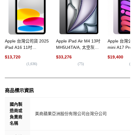
Apple 台灣公司貨 2025
Apple iPad Air M4 13吋
Apple 台灣公司
iPad A16 11吋
MH5U4TA/A, 太空灰色,
mini A17 Pro 
MD3Y4TA/A 原廠保固,
256GB, Wi-Fi
MXN93TA/A, 
$
13,720
$
33,276
$
19,400
Wi-Fi, 128GB, 銀色
Wi-Fi, 紫色
(
1,636
)
(
75
)
(
17
商品標示資訊
國內製
造商或
美商蘋果亞洲股份有限公司台灣分公司
負責商
名稱