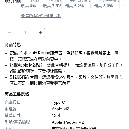
銀行回饋
台新銀行
玉山銀行
中國信託銀行
國泰世華銀行
最高
8%
最高
7.5%
最高
6.2%
最高
3.3%
最
查看所有銀行優惠活動
商品特色
配備13吋Liquid Retina顯示器，色彩鮮明，視覺體驗更上一層
樓，讓您沉浸在精彩內容中。
搭載Apple M2晶片，效能大幅提升，無論是遊戲、創作或工作，
都能輕鬆應對，享受極速體驗。
512GB儲存空間，讓您盡情儲存照片、影片、文件等，無需擔心
容量不足，隨時隨地享受豐富內容。
商品主要規格
充電接口
Type-C
處理器
Apple M2
螢幕尺寸
13吋
型號/產品編號
Apple iPad Air M2
內容物
充電連接線、電源轉接器