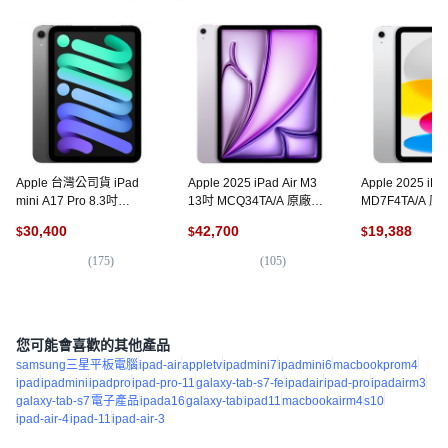
Apple 台灣公司貨 iPad
Apple 2025 iPad Air M3
Apple 2025 iPa
mini A17 Pro 8.3吋
13吋 MCQ34TA/A 原廠保
MD7F4TA/A 原
MYGY3TA/A, 512GB, Wi-
固, Wi-Fi, 1TB, 紫色
Fi 6 + 5G, 128
30,400
42,700
19,388
$
$
$
Fi, 太空灰色
(
175
)
(
105
)
(
1
您可能會喜歡的其他產品
samsung三星平板電腦
ipad-air
appletv
ipadmini7
ipadmini6
macbookprom4
ipad
ipadmini
ipadpro
ipad-pro-11
galaxy-tab-s7-fe
ipadair
ipad-pro
ipadairm3
galaxy-tab-s7
電子產品
ipada16
galaxy-tab
ipad11
macbookairm4
s10
ipad-air-4
ipad-11
ipad-air-3