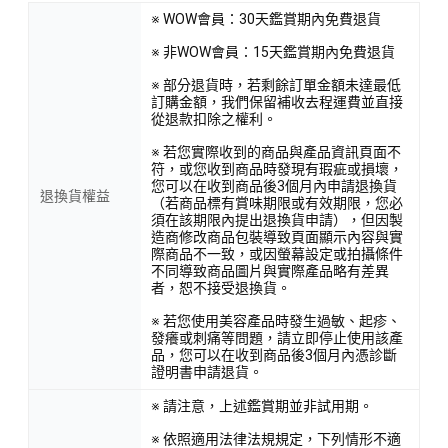
※ WOW會員：30天鑑賞期內免費退貨
※ 非WOW會員：15天鑑賞期內免費退貨
※ 部分退貨時，若剩餘訂單金額未達最低
訂購金額，我們保留補收去程運費並直接
從退款扣除之權利。
※ 若您實際收到的商品與產品資訊頁面不
符，或您收到商品時發現有瑕疵或損壞，
您可以在收到商品後3個月內申請退換貨
退換貨權益
（若商品標有賞味期限或有效期限，您必
須在該期限內提出退換貨申請），但因製
造商修改商品包裝導致頁面顯示內容與實
際商品不一致，或因螢幕設定或拍攝條件
不同導致商品圖片與實際產品略有差異
者，恕不接受退換貨。
※ 若您使用美容產品時發生過敏、起疹、
發癢或刺痛等問題，請立即停止使用該產
品，您可以在收到商品後3個月內憑診斷
證明書申請退貨。
※ 請注意，上述鑑賞期並非試用期。
※ 依照適用法律法規規定，下列情形不適