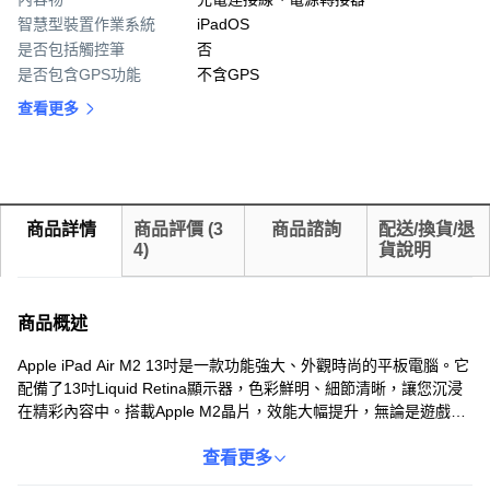
智慧型裝置作業系統
iPadOS
是否包括觸控筆
否
是否包含GPS功能
不含GPS
查看更多
商品詳情
商品評價
(
3
商品諮詢
配送/換貨/退
4
)
貨說明
商品概述
Apple iPad Air M2 13吋是一款功能強大、外觀時尚的平板電腦。它
配備了13吋Liquid Retina顯示器，色彩鮮明、細節清晰，讓您沉浸
在精彩內容中。搭載Apple M2晶片，效能大幅提升，無論是遊戲、
創作或工作，都能輕鬆應對。512GB儲存空間，讓您盡情儲存照
片、影片、文件等，無需擔心容量不足。星光色外觀時尚優雅，輕
查看更多
巧便攜，讓您隨時隨地展現個人風格。Wi-Fi無線網路連接，讓您隨