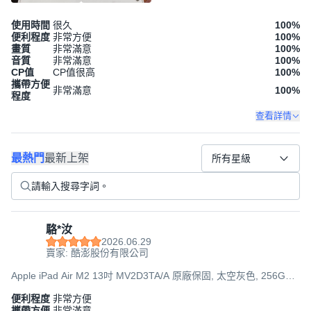
使用時間
很久
100
%
便利程度
非常方便
100
%
畫質
非常滿意
100
%
音質
非常滿意
100
%
CP值
CP值很高
100
%
攜帶方便
非常滿意
100
%
程度
查看詳情
最熱門
最新上架
所有星級
駱*汝
2026.06.29
賣家: 酷澎股份有限公司
Apple iPad Air M2 13吋 MV2D3TA/A 原廠保固, 太空灰色, 256GB,
Wi-Fi
便利程度
非常方便
攜帶方便
非常滿意