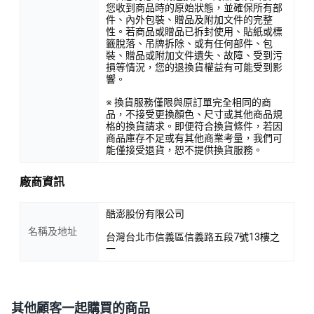
您收到商品時的原始狀態，並確保所有部
件、內外包裝、贈品及附加文件的完整
性。若商品或贈品已拆封使用、貼紙或標
籤脫落、吊牌拆除、或有任何部件、包
裝、贈品或附加文件遺失、故障、受到污
損等情況，您的退換貨權益有可能受到影
響。
※ 換貨服務僅限與原訂單完全相同的商
品，不接受更換顏色、尺寸或其他商品規
格的換貨請求。即便符合換貨條件，若因
商品庫存不足或有其他商業考量，我們可
能僅接受退貨，恕不提供換貨服務。
廠商資訊
酷澎股份有限公司
名稱及地址
台灣台北市信義區信義路五段7號13樓之
一
其他顧客一起購買的商品