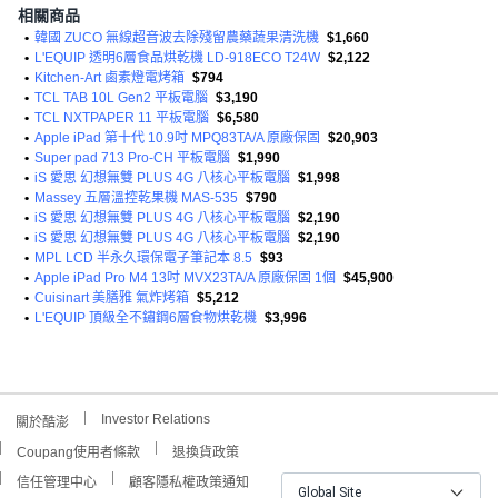
相關商品
•
韓國 ZUCO 無線超音波去除殘留農藥蔬果清洗機
$1,660
•
L'EQUIP 透明6層食品烘乾機 LD-918ECO T24W
$2,122
•
Kitchen-Art 鹵素燈電烤箱
$794
•
TCL TAB 10L Gen2 平板電腦
$3,190
•
TCL NXTPAPER 11 平板電腦
$6,580
•
Apple iPad 第十代 10.9吋 MPQ83TA/A 原廠保固
$20,903
•
Super pad 713 Pro-CH 平板電腦
$1,990
•
iS 愛思 幻想無雙 PLUS 4G 八核心平板電腦
$1,998
•
Massey 五層溫控乾果機 MAS-535
$790
•
iS 愛思 幻想無雙 PLUS 4G 八核心平板電腦
$2,190
•
iS 愛思 幻想無雙 PLUS 4G 八核心平板電腦
$2,190
•
MPL LCD 半永久環保電子筆記本 8.5
$93
•
Apple iPad Pro M4 13吋 MVX23TA/A 原廠保固 1個
$45,900
•
Cuisinart 美膳雅 氣炸烤箱
$5,212
•
L'EQUIP 頂級全不鏽鋼6層食物烘乾機
$3,996
Investor Relations
關於酷澎
Coupang使用者條款
退換貨政策
信任管理中心
顧客隱私權政策通知
Global Site