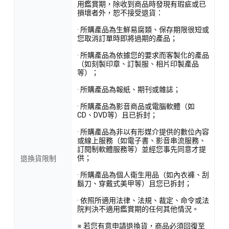
用鑑賞期，除收到商品時發現有瑕疵或已
損壞者外，恕不接受退貨：
· 所購產品為生鮮易腐類、保存期限很短或
您取消訂單時即將過期的產品；
· 所購產品為依據您的要求而客製化的產品
（如刻製印章、訂製服、相片印製產品
等）；
· 所購產品為報紙、期刊或雜誌；
· 所購產品為影音商品或電腦軟體（如
CD、DVD等）且已拆封；
· 所購產品為非以有形媒介提供的數位內容
或線上服務（如電子書、影音串流服務、
訂閱制軟體服務等）並經您事先同意才提
供；
退換貨限制
· 所購產品為個人衛生用品（如內衣褲、刮
鬍刀、穿戴式美甲等）且您已拆封；
· 依照所適用法律、法規、裁定、命令或法
院判決不適用鑑賞期的任何其他情況。
※ 若您有意申請退換貨，商品必須回復至