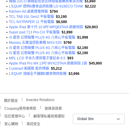
•
韓國 ZUCO 無線超音波去除殘留農藥蔬果清洗機
$1,660
•
L'EQUIP 透明6層食品烘乾機 LD-918ECO T24W
$2,122
•
Kitchen-Art 鹵素燈電烤箱
$794
•
TCL TAB 10L Gen2 平板電腦
$3,190
•
TCL NXTPAPER 11 平板電腦
$6,580
•
Apple iPad 第十代 10.9吋 MPQ83TA/A 原廠保固
$20,903
•
Super pad 713 Pro-CH 平板電腦
$1,990
•
iS 愛思 幻想無雙 PLUS 4G 八核心平板電腦
$1,998
•
Massey 五層溫控乾果機 MAS-535
$790
•
iS 愛思 幻想無雙 PLUS 4G 八核心平板電腦
$2,190
•
iS 愛思 幻想無雙 PLUS 4G 八核心平板電腦
$2,190
•
MPL LCD 半永久環保電子筆記本 8.5
$93
•
Apple iPad Pro M4 13吋 MVX23TA/A 原廠保固 1個
$45,900
•
Cuisinart 美膳雅 氣炸烤箱
$5,212
•
L'EQUIP 頂級全不鏽鋼6層食物烘乾機
$3,996
Investor Relations
關於酷澎
Coupang使用者條款
退換貨政策
信任管理中心
顧客隱私權政策通知
Global Site
安心購物
資訊安全