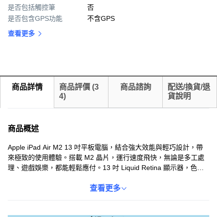
是否包括觸控筆
否
是否包含GPS功能
不含GPS
查看更多
商品詳情
商品評價
(
3
商品諮詢
配送/換貨/退
4
)
貨說明
商品概述
Apple iPad Air M2 13 吋平板電腦，結合強大效能與輕巧設計，帶
來極致的使用體驗。搭載 M2 晶片，運行速度飛快，無論是多工處
理、遊戲娛樂，都能輕鬆應付。13 吋 Liquid Retina 顯示器，色彩
鮮明生動，視覺體驗更寬廣。支援 Wi-Fi 6E，連線速度更快，網路
瀏覽、影音串流更加流暢穩定。太空灰色外觀時尚簡約，展現個人
查看更多
品味。