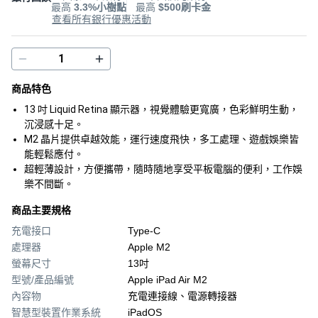
最高
3.3%小樹點
最高
$500刷卡金
查看所有銀行優惠活動
商品特色
13 吋 Liquid Retina 顯示器，視覺體驗更寬廣，色彩鮮明生動，
沉浸感十足。
M2 晶片提供卓越效能，運行速度飛快，多工處理、遊戲娛樂皆
能輕鬆應付。
超輕薄設計，方便攜帶，隨時隨地享受平板電腦的便利，工作娛
樂不間斷。
商品主要規格
充電接口
Type-C
處理器
Apple M2
螢幕尺寸
13吋
型號/產品編號
Apple iPad Air M2
內容物
充電連接線、電源轉接器
智慧型裝置作業系統
iPadOS