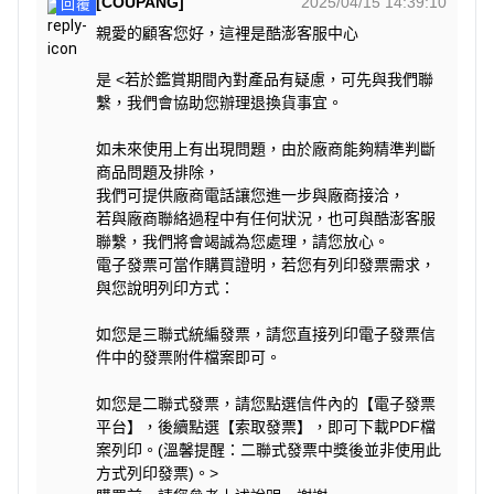
[COUPANG]
2025/04/15 14:39:10
回覆
親愛的顧客您好，這裡是酷澎客服中心
是 <若於鑑賞期間內對產品有疑慮，可先與我們聯
繫，我們會協助您辦理退換貨事宜。
如未來使用上有出現問題，由於廠商能夠精準判斷
商品問題及排除，
我們可提供廠商電話讓您進一步與廠商接洽，
若與廠商聯絡過程中有任何狀況，也可與酷澎客服
聯繫，我們將會竭誠為您處理，請您放心。
電子發票可當作購買證明，若您有列印發票需求，
與您說明列印方式：
如您是三聯式統編發票，請您直接列印電子發票信
件中的發票附件檔案即可。
如您是二聯式發票，請您點選信件內的【電子發票
平台】，後續點選【索取發票】，即可下載PDF檔
案列印。(溫馨提醒：二聯式發票中獎後並非使用此
方式列印發票)。>