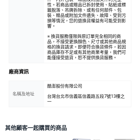
性。若商品或贈品已拆封使用、貼紙或標
籤脫落、吊牌拆除、或有任何部件、包
裝、贈品或附加文件遺失、故障、受到污
損等情況，您的退換貨權益有可能受到影
響。
※ 換貨服務僅限與原訂單完全相同的商
品，不接受更換顏色、尺寸或其他商品規
格的換貨請求。即便符合換貨條件，若因
商品庫存不足或有其他商業考量，我們可
能僅接受退貨，恕不提供換貨服務。
廠商資訊
酷澎股份有限公司
名稱及地址
台灣台北市信義區信義路五段7號13樓之
一
其他顧客一起購買的商品