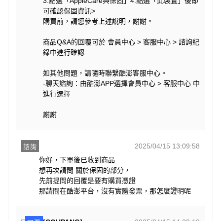
3.點選「AppleCare與保固」4.點選「此裝置」後即
可確認保固資訊>
購買前，請您參考上述說明，謝謝。
商品Q&A的回覆可於 會員中心 > 客服中心 > 諮詢紀
錄中進行確認
如其他問題，請隨時聯繫酷澎客服中心。
-聊天諮詢：由酷澎APP選擇會員中心 > 客服中心 中
進行選擇
謝謝
2025/04/15 13:09:58
諮詢
你好，下單後已收到商品

想再次請問 關於保固的部分，

先前提問的回覆是要有購買憑證

那請問在酷澎平台，沒有實體發票，那怎麼證明呢