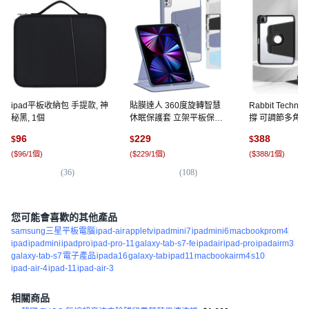
ipad平板收納包 手提款, 神
貼膜達人 360度旋轉智慧
Rabbit Techn
秘黑, 1個
休眠保護套 立架平板保護
撐 可調節多角度
殼, 薰衣紫, 1個
Xiaomi Pad保
96
229
388
$
$
$
克力-優雅黑,Redm
(
$96/1個
)
(
$229/1個
)
(
$388/1個
)
11吋, 1個
(
36
)
(
108
)
(
5
)
您可能會喜歡的其他產品
samsung三星平板電腦
ipad-air
appletv
ipadmini7
ipadmini6
macbookprom4
ipad
ipadmini
ipadpro
ipad-pro-11
galaxy-tab-s7-fe
ipadair
ipad-pro
ipadairm3
galaxy-tab-s7
電子產品
ipada16
galaxy-tab
ipad11
macbookairm4
s10
ipad-air-4
ipad-11
ipad-air-3
相關商品