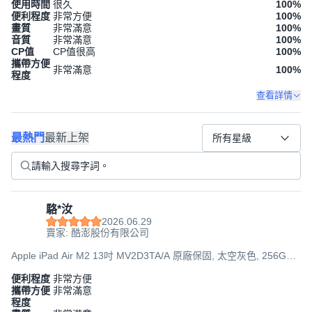
使用時間
很久
100
%
便利程度
非常方便
100
%
畫質
非常滿意
100
%
音質
非常滿意
100
%
CP值
CP值很高
100
%
攜帶方便
非常滿意
100
%
程度
查看詳情
最熱門
最新上架
所有星級
駱*汝
2026.06.29
賣家: 酷澎股份有限公司
Apple iPad Air M2 13吋 MV2D3TA/A 原廠保固, 太空灰色, 256GB,
Wi-Fi
便利程度
非常方便
攜帶方便
非常滿意
程度