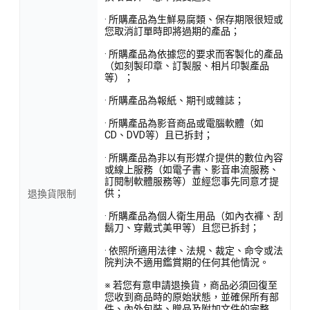
· 所購產品為生鮮易腐類、保存期限很短或
您取消訂單時即將過期的產品；
· 所購產品為依據您的要求而客製化的產品
（如刻製印章、訂製服、相片印製產品
等）；
· 所購產品為報紙、期刊或雜誌；
· 所購產品為影音商品或電腦軟體（如
CD、DVD等）且已拆封；
· 所購產品為非以有形媒介提供的數位內容
或線上服務（如電子書、影音串流服務、
訂閱制軟體服務等）並經您事先同意才提
供；
退換貨限制
· 所購產品為個人衛生用品（如內衣褲、刮
鬍刀、穿戴式美甲等）且您已拆封；
· 依照所適用法律、法規、裁定、命令或法
院判決不適用鑑賞期的任何其他情況。
※ 若您有意申請退換貨，商品必須回復至
您收到商品時的原始狀態，並確保所有部
件、內外包裝、贈品及附加文件的完整