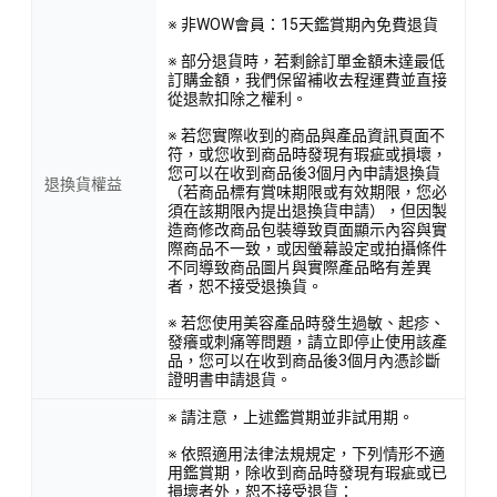
※ 非WOW會員：15天鑑賞期內免費退貨
※ 部分退貨時，若剩餘訂單金額未達最低
訂購金額，我們保留補收去程運費並直接
從退款扣除之權利。
※ 若您實際收到的商品與產品資訊頁面不
符，或您收到商品時發現有瑕疵或損壞，
您可以在收到商品後3個月內申請退換貨
退換貨權益
（若商品標有賞味期限或有效期限，您必
須在該期限內提出退換貨申請），但因製
造商修改商品包裝導致頁面顯示內容與實
際商品不一致，或因螢幕設定或拍攝條件
不同導致商品圖片與實際產品略有差異
者，恕不接受退換貨。
※ 若您使用美容產品時發生過敏、起疹、
發癢或刺痛等問題，請立即停止使用該產
品，您可以在收到商品後3個月內憑診斷
證明書申請退貨。
※ 請注意，上述鑑賞期並非試用期。
※ 依照適用法律法規規定，下列情形不適
用鑑賞期，除收到商品時發現有瑕疵或已
損壞者外，恕不接受退貨：