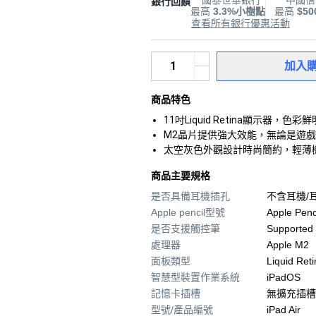
國泰世華銀行
中國信
銀行回饋
最高
3.3%小樹點
最高
$5
查看所有銀行優惠活動
加入
商品特色
11吋Liquid Retina顯示
M2晶片提供強大效能，無論是遊
太空灰色外觀設計時尚簡約，輕薄
商品主要規格
是否具備耳機插孔
不含耳機/
Apple pencil型號
Apple Penc
是否支援觸控筆
Supported
處理器
Apple M2
面板類型
Liquid Re
智慧型裝置作業系統
iPadOS
記憶卡插槽
無擴充插槽
型號/產品編號
iPad Air