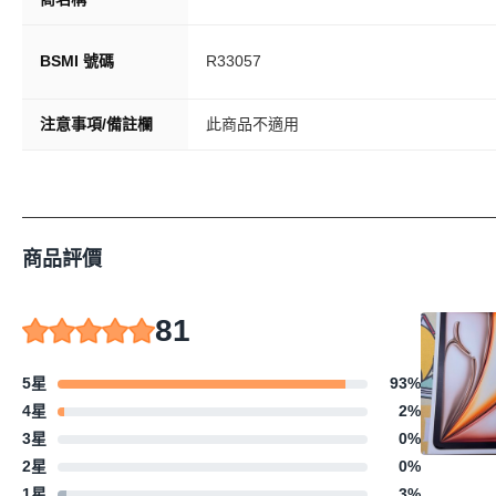
BSMI 號碼
R33057
注意事項/備註欄
此商品不適用
商品評價
81
5星
93
%
4星
2
%
3星
0
%
2星
0
%
1星
3
%