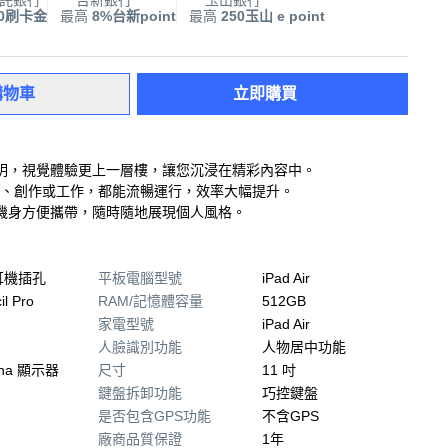
託銀行
台新銀行
玉山銀行
00刷卡金
最高
8%台新point
最高
250玉山 e point
購物車
立即購買
器，色彩鮮明，視覺體驗更上一層樓，讓您沉浸在精彩內容中。
戲、創作或工作，都能流暢運行，效率大幅提升。
機身方便攜帶，隨時隨地展現個人風格。
耳機插孔
平板電腦型號
iPad Air
il Pro
RAM/記憶體容量
512GB
家電型號
iPad Air
人臉識別功能
人物居中功能
tina 顯示器
尺寸
11 吋
鍵盤拆卸功能
巧控鍵盤
是否包含GPS功能
不含GPS
廠商品質保證
1年