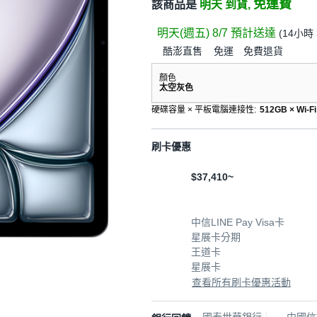
免運費
該商品是
明天 到貨,
明天(週五) 8/7
預計送達
(
14小時 
酷澎直售
免運
免費退貨
顏色
太空灰色
硬碟容量 × 平板電腦連接性
:
512GB × Wi-Fi
刷卡優惠
$37,410~
中信LINE Pay Visa卡
星展卡分期
王道卡
星展卡
查看所有刷卡優惠活動