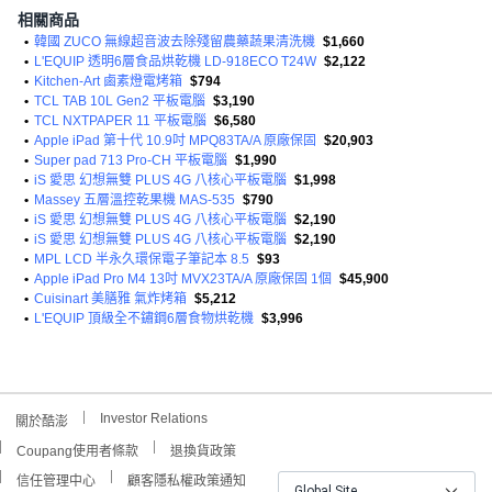
相關商品
•
韓國 ZUCO 無線超音波去除殘留農藥蔬果清洗機
$1,660
•
L'EQUIP 透明6層食品烘乾機 LD-918ECO T24W
$2,122
•
Kitchen-Art 鹵素燈電烤箱
$794
•
TCL TAB 10L Gen2 平板電腦
$3,190
•
TCL NXTPAPER 11 平板電腦
$6,580
•
Apple iPad 第十代 10.9吋 MPQ83TA/A 原廠保固
$20,903
•
Super pad 713 Pro-CH 平板電腦
$1,990
•
iS 愛思 幻想無雙 PLUS 4G 八核心平板電腦
$1,998
•
Massey 五層溫控乾果機 MAS-535
$790
•
iS 愛思 幻想無雙 PLUS 4G 八核心平板電腦
$2,190
•
iS 愛思 幻想無雙 PLUS 4G 八核心平板電腦
$2,190
•
MPL LCD 半永久環保電子筆記本 8.5
$93
•
Apple iPad Pro M4 13吋 MVX23TA/A 原廠保固 1個
$45,900
•
Cuisinart 美膳雅 氣炸烤箱
$5,212
•
L'EQUIP 頂級全不鏽鋼6層食物烘乾機
$3,996
Investor Relations
關於酷澎
Coupang使用者條款
退換貨政策
信任管理中心
顧客隱私權政策通知
Global Site