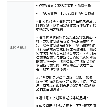
※ WOW會員：30天鑑賞期內免費退貨
※ 非WOW會員：15天鑑賞期內免費退貨
※ 部分退貨時，若剩餘訂單金額未達最低
訂購金額，我們保留補收去程運費並直接
從退款扣除之權利。
※ 若您實際收到的商品與產品資訊頁面不
符，或您收到商品時發現有瑕疵或損壞，
您可以在收到商品後3個月內申請退換貨
退換貨權益
（若商品標有賞味期限或有效期限，您必
須在該期限內提出退換貨申請），但因製
造商修改商品包裝導致頁面顯示內容與實
際商品不一致，或因螢幕設定或拍攝條件
不同導致商品圖片與實際產品略有差異
者，恕不接受退換貨。
※ 若您使用美容產品時發生過敏、起疹、
發癢或刺痛等問題，請立即停止使用該產
品，您可以在收到商品後3個月內憑診斷
證明書申請退貨。
※ 請注意，上述鑑賞期並非試用期。
※ 依照適用法律法規規定，下列情形不適