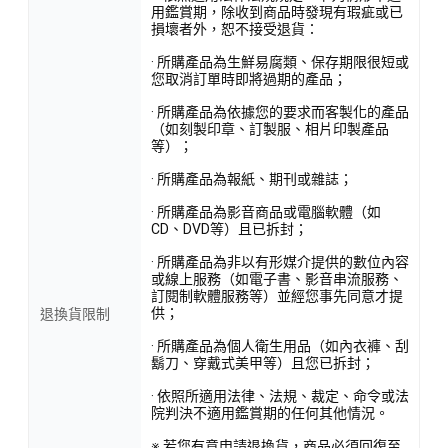
用鑑賞期，除收到商品時發現有瑕疵或已
損壞者外，恕不接受退貨：
· 所購產品為生鮮易腐類、保存期限很短或
您取消訂單時即將過期的產品；
· 所購產品為依據您的要求而客製化的產品
（如刻製印章、訂製服、相片印製產品
等）；
· 所購產品為報紙、期刊或雜誌；
· 所購產品為影音商品或電腦軟體（如
CD、DVD等）且已拆封；
· 所購產品為非以有形媒介提供的數位內容
或線上服務（如電子書、影音串流服務、
訂閱制軟體服務等）並經您事先同意才提
供；
退換貨限制
· 所購產品為個人衛生用品（如內衣褲、刮
鬍刀、穿戴式美甲等）且您已拆封；
· 依照所適用法律、法規、裁定、命令或法
院判決不適用鑑賞期的任何其他情況。
※ 若您有意申請退換貨，商品必須回復至