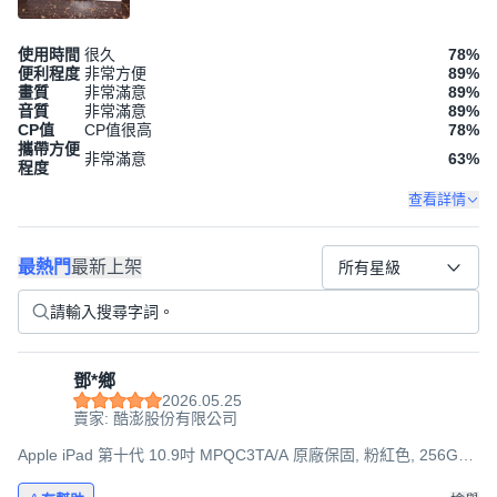
使用時間
很久
78
%
便利程度
非常方便
89
%
畫質
非常滿意
89
%
音質
非常滿意
89
%
CP值
CP值很高
78
%
攜帶方便
非常滿意
63
%
程度
查看詳情
最熱門
最新上架
所有星級
鄧*鄉
2026.05.25
賣家: 酷澎股份有限公司
Apple iPad 第十代 10.9吋 MPQC3TA/A 原廠保固, 粉紅色, 256GB,
Wi-Fi