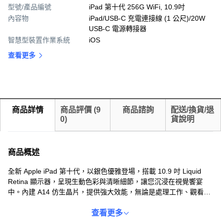
型號/產品編號
iPad 第十代 256G WiFi, 10.9吋
內容物
iPad/USB‑C 充電連接線 (1 公尺)/20W
USB‑C 電源轉接器
智慧型裝置作業系統
iOS
查看更多
商品詳情
商品評價
(
9
商品諮詢
配送/換貨/退
0
)
貨說明
商品概述
全新 Apple iPad 第十代，以銀色優雅登場，搭載 10.9 吋 Liquid
Retina 顯示器，呈現生動色彩與清晰細節，讓您沉浸在視覺饗宴
中。內建 A14 仿生晶片，提供強大效能，無論是處理工作、觀看影
片或玩遊戲，都能流暢運行。64GB 儲存空間，滿足日常所需，Wi-
Fi 連接讓您隨時保持連線。支援 Apple Pencil (第 1 代)，激發您的
查看更多