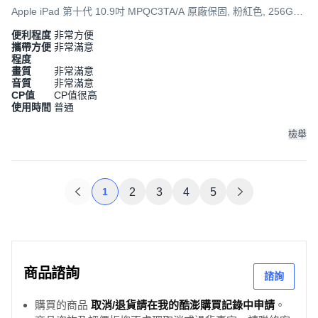
Apple iPad 第十代 10.9吋 MPQC3TA/A 原廠保固, 粉紅色, 256GB,
Wi-Fi
便利程度
非常方便
攜帶方便
非常滿意
程度
畫質
非常滿意
音質
非常滿意
CP值
CP值很高
使用時間
普通
檢舉
1
2
3
4
5
商品諮詢
諮詢
購買的商品
取消/退貨請在我的酷澎購買記錄中申請
。