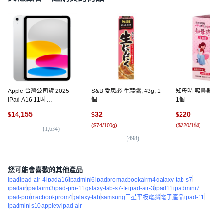
Apple 台灣公司貨 2025
S&B 愛思必 生蒜醬, 43g, 1
知母時 吸鼻器, M
iPad A16 11吋
個
1個
MD3Y4TA/A 原廠保固, Wi-
14,155
32
220
$
$
$
Fi, 128GB, 銀色
(
$74/100g
)
(
$220/1個
)
(
1,634
)
(
498
)
(
2,
您可能會喜歡的其他產品
ipad
ipad-air-4
ipada16
ipadmini6
ipadpro
macbookairm4
galaxy-tab-s7
ipadair
ipadairm3
ipad-pro-11
galaxy-tab-s7-fe
ipad-air-3
ipad11
ipadmini7
ipad-pro
macbookprom4
galaxy-tab
samsung三星平板電腦
電子產品
ipad-11
ipadmini
s10
appletv
ipad-air