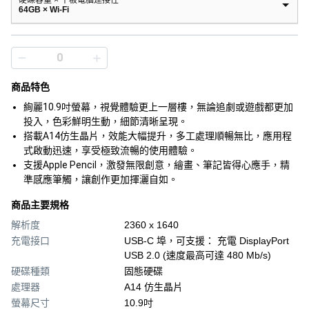
硬碟容量 × 平板電腦連接性
64GB × Wi-Fi
商品特色
絢麗10.9吋螢幕，視覺體驗更上一層樓，無論追劇或遊戲都更加
投入，色彩鮮明生動，細節清晰呈現。
搭載A14仿生晶片，效能大幅提升，多工處理順暢無比，應用程
式啟動迅速，享受極致流暢的使用體驗。
支援Apple Pencil，激發無限創意，繪畫、筆記皆得心應手，精
準感應筆觸，讓創作更加揮灑自如。
商品主要規格
解析度
2360 x 1640
充電接口
USB-C 埠，可支援： 充電 DisplayPort
USB 2.0 (速度最高可達 480 Mb/s)
硬碟種類
固態硬碟
處理器
A14 仿生晶片
螢幕尺寸
10.9吋