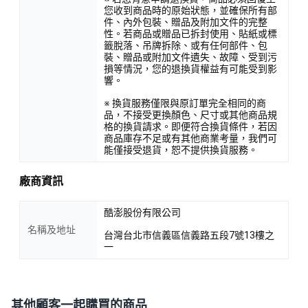
您收到商品時的原始狀態，並確保所有部
件、內外包裝、贈品及附加文件的完整
性。若商品或贈品已拆封使用、貼紙或標
籤脫落、吊牌拆除、或有任何部件、包
裝、贈品或附加文件遺失、故障、受到污
損等情況，您的退換貨權益有可能受到影
響。
※ 換貨服務僅限與原訂單完全相同的商
品，不接受更換顏色、尺寸或其他商品規
格的換貨請求。即便符合換貨條件，若因
商品庫存不足或有其他商業考量，我們可
能僅接受退貨，恕不提供換貨服務。
廠商資訊
酷澎股份有限公司
名稱及地址
台灣台北市信義區信義路五段7號13樓之
一
其他顧客一起購買的商品