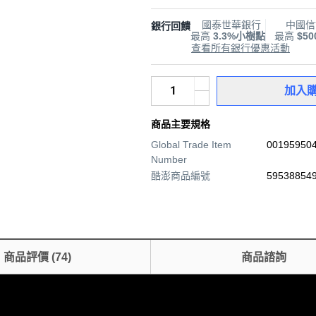
國泰世華銀行
中國信
銀行回饋
最高
3.3%小樹點
最高
$5
查看所有銀行優惠活動
加入
商品主要規格
Global Trade Item
00195950
Number
酷澎商品編號
595388549
商品評價
(
74
)
商品諮詢