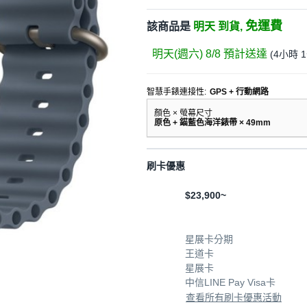
免運費
該商品是
明天 到貨,
明天(週六) 8/8
預計送達
(
4小時 
智慧手錶連接性
:
GPS + 行動網路
顏色 × 螢幕尺寸
原色 + 錨藍色海洋錶帶 × 49mm
刷卡優惠
$23,900~
星展卡分期
王道卡
星展卡
中信LINE Pay Visa卡
查看所有刷卡優惠活動