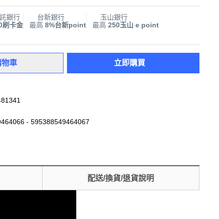
託銀行
台新銀行
玉山銀行
00刷卡金
最高
8%台新point
最高
250玉山 e point
購物車
立即購買
481341
464066 - 595388549464067
配送/換貨/退貨說明