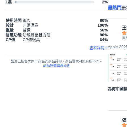
1星
2
%
最熱門
最
使用時間
很久
80
%
設計
非常滿意
100
%
王
重量
普通
56
%
智慧功能
功能豐富且方便
90
%
賣
CP值
CP值很高
64
%
Apple 20
查看詳情
酷澎上販售之同一商品的商品評價，商品賣家可能有所不同。
商品評價管理原則
為何中國信
張