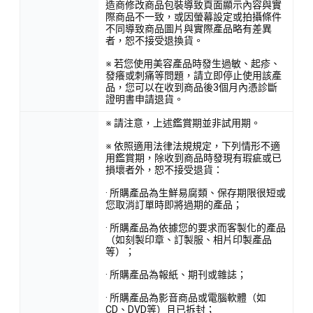
造商修改商品包裝導致頁面顯示內容與實
際商品不一致，或因螢幕設定或拍攝條件
不同導致商品圖片與實際產品略有差異
者，恕不接受退換貨。
※ 若您使用美容產品時發生過敏、起疹、
發癢或刺痛等問題，請立即停止使用該產
品，您可以在收到商品後3個月內憑診斷
證明書申請退貨。
※ 請注意，上述鑑賞期並非試用期。
※ 依照適用法律法規規定，下列情形不適
用鑑賞期，除收到商品時發現有瑕疵或已
損壞者外，恕不接受退貨：
· 所購產品為生鮮易腐類、保存期限很短或
您取消訂單時即將過期的產品；
· 所購產品為依據您的要求而客製化的產品
（如刻製印章、訂製服、相片印製產品
等）；
· 所購產品為報紙、期刊或雜誌；
· 所購產品為影音商品或電腦軟體（如
CD、DVD等）且已拆封；