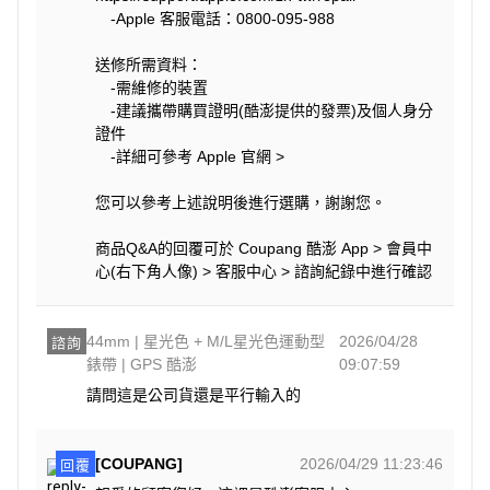
-Apple 客服電話：0800-095-988
送修所需資料：
-需維修的裝置
-建議攜帶購買證明(酷澎提供的發票)及個人身分
證件
-詳細可參考 Apple 官網 >
您可以參考上述說明後進行選購，謝謝您。
商品Q&A的回覆可於 Coupang 酷澎 App > 會員中
心(右下角人像) > 客服中心 > 諮詢紀錄中進行確認
44mm | 星光色 + M/L星光色運動型
2026/04/28
諮詢
錶帶 | GPS 酷澎
09:07:59
請問這是公司貨還是平行輸入的
[COUPANG]
2026/04/29 11:23:46
回覆