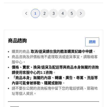
1
2
3
4
5
商品諮詢
諮詢
購買的商品
取消/退貨請在我的酷澎購買記錄中申請
。
商品咨詢及評價板塊不處理取消或退貨事宜，請聯絡客
服中心。
價格、賣家、換貨/退貨及配送等與商品本身無關的咨詢
請使用客服中心的1:1咨詢
。
「商品本身」無關的內容、轉讓、廣告、辱罵、洗版等
內容可能會被移動、隱藏或刪除
。
請不要在公開的咨詢板塊中留下您的電話號碼、郵箱地
址等個人資訊。