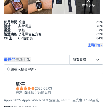
3
查看更多
使用時間
普通
52
%
設計
非常滿意
76
%
重量
很輕
57
%
智慧功能
功能豐富且方便
69
%
CP值
CP值很高
84
%
查看詳情
最熱門
最新上架
所有星級
張*平
2026.08.03
賣家: 酷澎股份有限公司
Apple 2025 Apple Watch SE3 鋁金屬, 44mm, 星光色 + S/M星光色
運動型錶帶, GPS