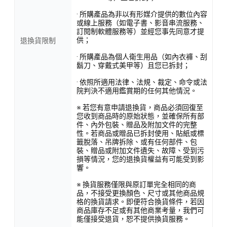
· 所購產品為非以有形媒介提供的數位內容
或線上服務（如電子書、影音串流服務、
訂閱制軟體服務等）並經您事先同意才提
供；
退換貨限制
· 所購產品為個人衛生用品（如內衣褲、刮
鬍刀、穿戴式美甲等）且您已拆封；
· 依照所適用法律、法規、裁定、命令或法
院判決不適用鑑賞期的任何其他情況。
※ 若您有意申請退換貨，商品必須回復至
您收到商品時的原始狀態，並確保所有部
件、內外包裝、贈品及附加文件的完整
性。若商品或贈品已拆封使用、貼紙或標
籤脫落、吊牌拆除、或有任何部件、包
裝、贈品或附加文件遺失、故障、受到污
損等情況，您的退換貨權益有可能受到影
響。
※ 換貨服務僅限與原訂單完全相同的商
品，不接受更換顏色、尺寸或其他商品規
格的換貨請求。即便符合換貨條件，若因
商品庫存不足或有其他商業考量，我們可
能僅接受退貨，恕不提供換貨服務。