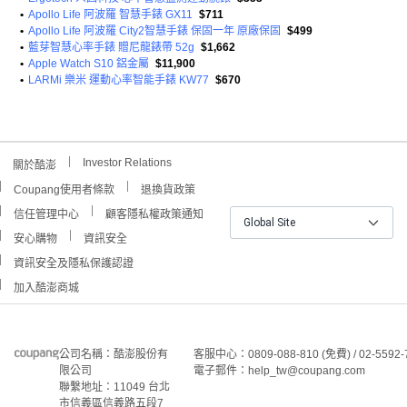
•
Apollo Life 阿波羅 智慧手錶 GX11
$711
•
Apollo Life 阿波羅 City2智慧手錶 保固一年 原廠保固
$499
•
藍芽智慧心率手錶 贈尼龍錶帶 52g
$1,662
•
Apple Watch S10 鋁金屬
$11,900
•
LARMi 樂米 運動心率智能手錶 KW77
$670
Investor Relations
關於酷澎
Coupang使用者條款
退換貨政策
信任管理中心
顧客隱私權政策通知
Global Site
安心購物
資訊安全
資訊安全及隱私保護認證
加入酷澎商城
公司名稱：酷澎股份有
客服中心：0809-088-810 (免費) / 02-5592-
限公司
電子郵件：help_tw@coupang.com
聯繫地址：11049 台北
市信義區信義路五段7