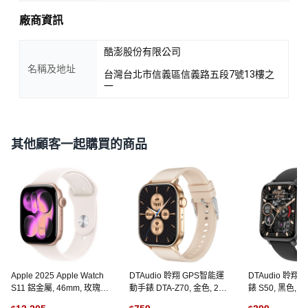
廠商資訊
酷澎股份有限公司
名稱及地址
台灣台北市信義區信義路五段7號13樓之
一
其他顧客一起購買的商品
Apple 2025 Apple Watch
DTAudio 聆翔 GPS智能運
DTAudio 聆翔
S11 鋁金屬, 46mm, 玫瑰金
動手錶 DTA-Z70, 金色, 2.1
錶 S50, 黑色, 藍
色 + M/L淡胭粉色運動型錶
吋, GPS + 藍牙