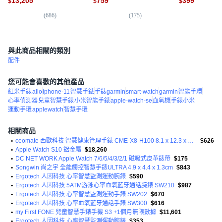
13,205
759
399
$
$
$
帶, GPS
(
686
)
(
175
)
(
8
與此商品相關的類別
配件
您可能會喜歡的其他產品
紅米手錶
allo
iphone-11
智慧手錶
手錶garmin
smart-watch
garmin
智能手環
心率偵測器
兒童智慧手錶
小米智能手錶
apple-watch-se
血氧機
手錶小米
運動手環
applewatch
智慧手環
相關商品
•
ceomate 西歐科技 智慧健康管理手錶 CME-X8-H100 8.1 x 12.3 x 2.9cm 天空藍 40g
$626
•
Apple Watch S10 鋁金屬
$18,260
•
DC NET WORK Apple Watch 7/6/5/4/3/2/1 磁吸式皮革錶帶
$175
•
Songwin 尚之宇 全能觸控智慧手錶ULTRA 4.9 x 4.4 x 1.3cm
$843
•
Ergotech 人因科技 心率智慧監測運動腕錶
$590
•
Ergotech 人因科技 5ATM游泳心率血氧藍牙通話腕錶 SW210
$987
•
Ergotech 人因科技 心率智慧監測運動手錶 SW202
$670
•
Ergotech 人因科技 心率血氧藍牙通話手錶 SW300
$616
•
my First FONE 兒童智慧手錶手機 S3 +1個月無限數據
$11,601
•
Ergotech 人因科技 心率智慧監測運動腕錶
$353