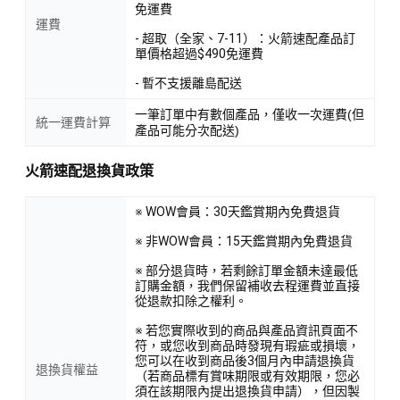
免運費
運費
- 超取（全家、7-11）：火箭速配產品訂
單價格超過$490免運費
- 暫不支援離島配送
一筆訂單中有數個產品，僅收一次運費(但
統一運費計算
產品可能分次配送)
火箭速配退換貨政策
※ WOW會員：30天鑑賞期內免費退貨
※ 非WOW會員：15天鑑賞期內免費退貨
※ 部分退貨時，若剩餘訂單金額未達最低
訂購金額，我們保留補收去程運費並直接
從退款扣除之權利。
※ 若您實際收到的商品與產品資訊頁面不
符，或您收到商品時發現有瑕疵或損壞，
您可以在收到商品後3個月內申請退換貨
退換貨權益
（若商品標有賞味期限或有效期限，您必
須在該期限內提出退換貨申請），但因製