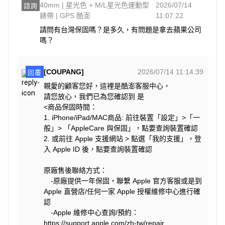
40mm | 星光色 + M/L星光色運動型
2026/07/14
諮詢
錶帶 | GPS 酷澎
11:07:22
請問有台灣保固嗎？是多久，有問題是拿去蘋果公司
嗎？
[COUPANG]
2026/07/14 11:14:39
回覆
親愛的顧客您好，這裡是酷澎客服中心，
請您放心，我們已為您確認到 是
<商品保固時間：
1. iPhone/iPad/MAC商品: 前往裝置「設定」>「一
般」> 「AppleCare 與保固」，點要查詢裝置確認
2. 或前往 Apple 支援網站 > 點選「我的支援」，登
入 Apple ID 後，點要查詢裝置確認
原廠售後聯絡方式：
-原廠提供一年保固，聯繫 Apple 官方客服或是到
Apple 直營店/任何一家 Apple 授權維修中心進行確
認
-Apple 維修中心查詢/預約：
https://support.apple.com/zh-tw/repair