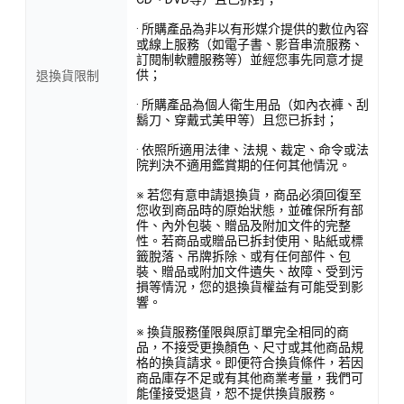
· 所購產品為非以有形媒介提供的數位內容
或線上服務（如電子書、影音串流服務、
訂閱制軟體服務等）並經您事先同意才提
供；
退換貨限制
· 所購產品為個人衛生用品（如內衣褲、刮
鬍刀、穿戴式美甲等）且您已拆封；
· 依照所適用法律、法規、裁定、命令或法
院判決不適用鑑賞期的任何其他情況。
※ 若您有意申請退換貨，商品必須回復至
您收到商品時的原始狀態，並確保所有部
件、內外包裝、贈品及附加文件的完整
性。若商品或贈品已拆封使用、貼紙或標
籤脫落、吊牌拆除、或有任何部件、包
裝、贈品或附加文件遺失、故障、受到污
損等情況，您的退換貨權益有可能受到影
響。
※ 換貨服務僅限與原訂單完全相同的商
品，不接受更換顏色、尺寸或其他商品規
格的換貨請求。即便符合換貨條件，若因
商品庫存不足或有其他商業考量，我們可
能僅接受退貨，恕不提供換貨服務。