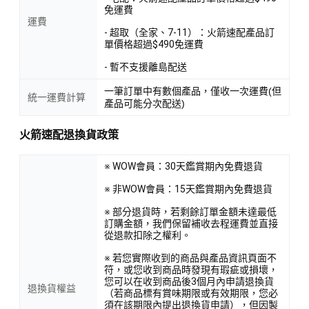
免運費
運費
- 超取（全家、7-11）：火箭速配產品訂
單價格超過$490免運費
- 暫不支援離島配送
一筆訂單中有數個產品，僅收一次運費(但
統一運費計算
產品可能分次配送)
火箭速配退換貨政策
※ WOW會員：30天鑑賞期內免費退貨
※ 非WOW會員：15天鑑賞期內免費退貨
※ 部分退貨時，若剩餘訂單金額未達最低
訂購金額，我們保留補收去程運費並直接
從退款扣除之權利。
※ 若您實際收到的商品與產品資訊頁面不
符，或您收到商品時發現有瑕疵或損壞，
您可以在收到商品後3個月內申請退換貨
退換貨權益
（若商品標有賞味期限或有效期限，您必
須在該期限內提出退換貨申請），但因製