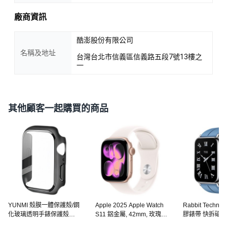
廠商資訊
酷澎股份有限公司
名稱及地址
台灣台北市信義區信義路五段7號13樓之
一
其他顧客一起購買的商品
YUNMI 殼膜一體保護殼/鋼
Apple 2025 Apple Watch
Rabbit Techn
化玻璃透明手錶保護殼
S11 鋁金屬, 42mm, 玫瑰金
膠錶帶 快拆磁吸
42mm, 黑色, 1個
色 + S/M淡胭粉色運動型錶
米手環錶帶, 高