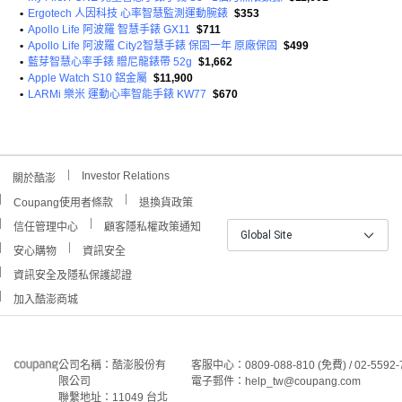
•
Ergotech 人因科技 心率智慧監測運動腕錶
$353
•
Apollo Life 阿波羅 智慧手錶 GX11
$711
•
Apollo Life 阿波羅 City2智慧手錶 保固一年 原廠保固
$499
•
藍芽智慧心率手錶 贈尼龍錶帶 52g
$1,662
•
Apple Watch S10 鋁金屬
$11,900
•
LARMi 樂米 運動心率智能手錶 KW77
$670
Investor Relations
關於酷澎
Coupang使用者條款
退換貨政策
信任管理中心
顧客隱私權政策通知
Global Site
安心購物
資訊安全
資訊安全及隱私保護認證
加入酷澎商城
公司名稱：酷澎股份有
客服中心：0809-088-810 (免費) / 02-5592-
限公司
電子郵件：help_tw@coupang.com
聯繫地址：11049 台北