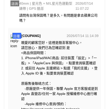
40mm | 星光色 + M/L星光色運動型
2026/07/14
諮詢
錶帶 | GPS 酷澎
11:07:22
請問有台灣保固嗎？是多久，有問題是拿去蘋果公司
嗎？
[COUPANG]
2026/07/14 11:14:39
回覆
親愛的顧客您好，這裡是酷澎客服中心，
請您放心，我們已為您確認到 是
<商品保固時間：
1. iPhone/iPad/MAC商品: 前往裝置「設定」>「一
般」> 「AppleCare 與保固」，點要查詢裝置確認
2. 或前往 Apple 支援網站 > 點選「我的支援」，登
入 Apple ID 後，點要查詢裝置確認
原廠售後聯絡方式：
-原廠提供一年保固，聯繫 Apple 官方客服或是到
Apple 直營店/任何一家 Apple 授權維修中心進行確
認
-Apple 維修中心查詢/預約：
https://support.apple.com/zh-tw/repair