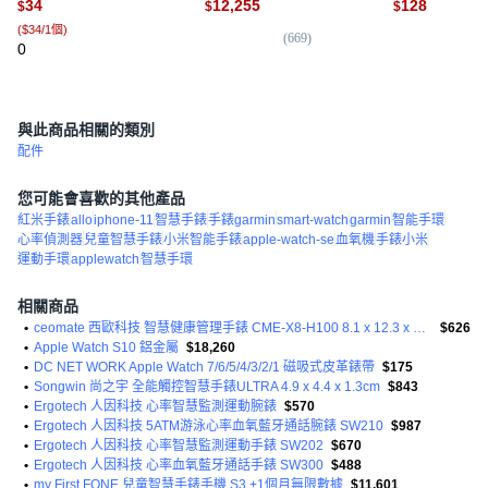
34
12,255
128
$
$
$
帶, GPS
米9pro/8pro/
(
$34/1個
)
款
(
669
)
(
1
)
0
與此商品相關的類別
配件
您可能會喜歡的其他產品
紅米手錶
allo
iphone-11
智慧手錶
手錶garmin
smart-watch
garmin
智能手環
心率偵測器
兒童智慧手錶
小米智能手錶
apple-watch-se
血氧機
手錶小米
運動手環
applewatch
智慧手環
相關商品
•
ceomate 西歐科技 智慧健康管理手錶 CME-X8-H100 8.1 x 12.3 x 2.9cm 天空藍 40g
$626
•
Apple Watch S10 鋁金屬
$18,260
•
DC NET WORK Apple Watch 7/6/5/4/3/2/1 磁吸式皮革錶帶
$175
•
Songwin 尚之宇 全能觸控智慧手錶ULTRA 4.9 x 4.4 x 1.3cm
$843
•
Ergotech 人因科技 心率智慧監測運動腕錶
$570
•
Ergotech 人因科技 5ATM游泳心率血氧藍牙通話腕錶 SW210
$987
•
Ergotech 人因科技 心率智慧監測運動手錶 SW202
$670
•
Ergotech 人因科技 心率血氧藍牙通話手錶 SW300
$488
•
my First FONE 兒童智慧手錶手機 S3 +1個月無限數據
$11,601