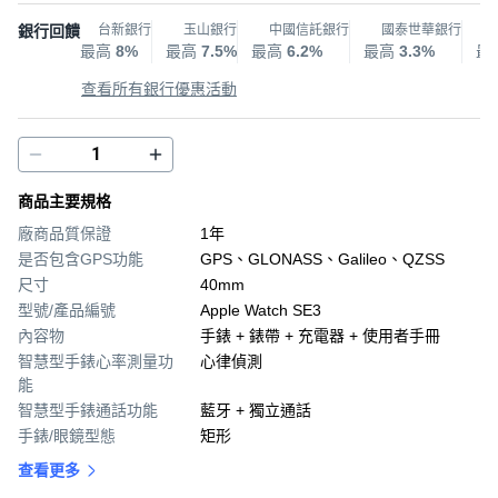
銀行回饋
台新銀行
玉山銀行
中國信託銀行
國泰世華銀行
最高
8%
最高
7.5%
最高
6.2%
最高
3.3%
最
查看所有銀行優惠活動
商品主要規格
廠商品質保證
1年
是否包含GPS功能
GPS、GLONASS、Galileo、QZSS
尺寸
40mm
型號/產品編號
Apple Watch SE3
內容物
手錶 + 錶帶 + 充電器 + 使用者手冊
智慧型手錶心率測量功
心律偵測
能
智慧型手錶通話功能
藍牙 + 獨立通話
手錶/眼鏡型態
矩形
查看更多