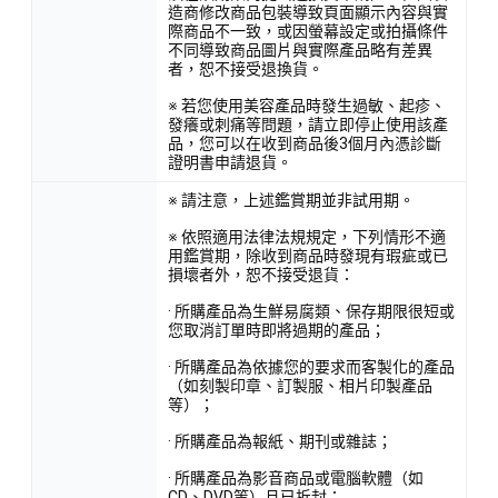
造商修改商品包裝導致頁面顯示內容與實
際商品不一致，或因螢幕設定或拍攝條件
不同導致商品圖片與實際產品略有差異
者，恕不接受退換貨。
※ 若您使用美容產品時發生過敏、起疹、
發癢或刺痛等問題，請立即停止使用該產
品，您可以在收到商品後3個月內憑診斷
證明書申請退貨。
※ 請注意，上述鑑賞期並非試用期。
※ 依照適用法律法規規定，下列情形不適
用鑑賞期，除收到商品時發現有瑕疵或已
損壞者外，恕不接受退貨：
· 所購產品為生鮮易腐類、保存期限很短或
您取消訂單時即將過期的產品；
· 所購產品為依據您的要求而客製化的產品
（如刻製印章、訂製服、相片印製產品
等）；
· 所購產品為報紙、期刊或雜誌；
· 所購產品為影音商品或電腦軟體（如
CD、DVD等）且已拆封；