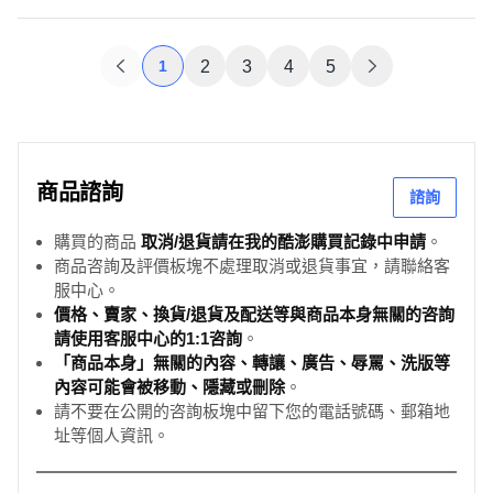
1
2
3
4
5
商品諮詢
諮詢
購買的商品
取消/退貨請在我的酷澎購買記錄中申請
。
商品咨詢及評價板塊不處理取消或退貨事宜，請聯絡客
服中心。
價格、賣家、換貨/退貨及配送等與商品本身無關的咨詢
請使用客服中心的1:1咨詢
。
「商品本身」無關的內容、轉讓、廣告、辱罵、洗版等
內容可能會被移動、隱藏或刪除
。
請不要在公開的咨詢板塊中留下您的電話號碼、郵箱地
址等個人資訊。