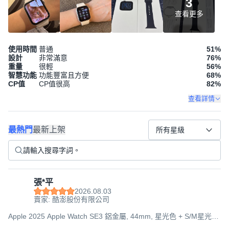
3
查看更多
使用時間
普通
51
%
設計
非常滿意
76
%
重量
很輕
56
%
智慧功能
功能豐富且方便
68
%
CP值
CP值很高
82
%
查看詳情
最熱門
最新上架
所有星級
張*平
2026.08.03
賣家: 酷澎股份有限公司
Apple 2025 Apple Watch SE3 鋁金屬, 44mm, 星光色 + S/M星光色
運動型錶帶, GPS