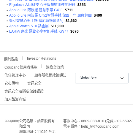
•
Ergotech 人因科技 心率智慧監測運動腕錶
$353
•
Apollo Life 阿波羅 智慧手錶 GX11
$711
•
Apollo Life 阿波羅 City2智慧手錶 保固一年 原廠保固
$499
•
藍芽智慧心率手錶 贈尼龍錶帶 52g
$1,662
•
Apple Watch S10 鋁金屬
$11,900
•
LARMi 樂米 運動心率智能手錶 KW77
$670
Investor Relations
關於酷澎
Coupang使用者條款
退換貨政策
信任管理中心
顧客隱私權政策通知
Global Site
安心購物
資訊安全
資訊安全及隱私保護認證
加入酷澎商城
公司名稱：酷澎股份有
客服中心：0809-088-810 (免費) / 02-5592-
限公司
電子郵件：help_tw@coupang.com
聯繫地址：11049 台北