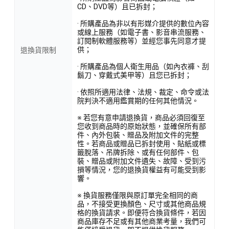
CD、DVD等）且已拆封；
· 所購產品為非以有形媒介提供的數位內容
或線上服務（如電子書、影音串流服務、
訂閱制軟體服務等）並經您事先同意才提
供；
退換貨限制
· 所購產品為個人衛生用品（如內衣褲、刮
鬍刀、穿戴式美甲等）且您已拆封；
· 依照所適用法律、法規、裁定、命令或法
院判決不適用鑑賞期的任何其他情況。
※ 若您有意申請退換貨，商品必須回復至
您收到商品時的原始狀態，並確保所有部
件、內外包裝、贈品及附加文件的完整
性。若商品或贈品已拆封使用、貼紙或標
籤脫落、吊牌拆除、或有任何部件、包
裝、贈品或附加文件遺失、故障、受到污
損等情況，您的退換貨權益有可能受到影
響。
※ 換貨服務僅限與原訂單完全相同的商
品，不接受更換顏色、尺寸或其他商品規
格的換貨請求。即便符合換貨條件，若因
商品庫存不足或有其他商業考量，我們可