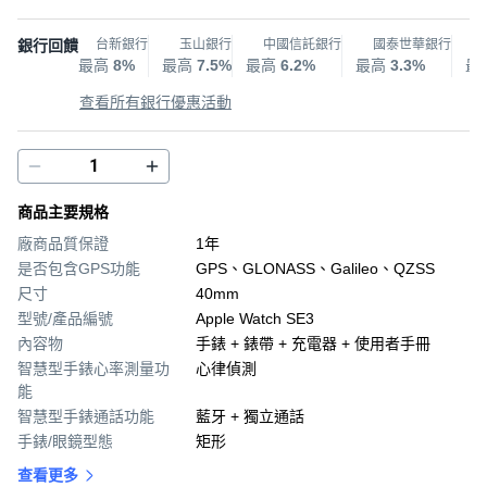
銀行回饋
台新銀行
玉山銀行
中國信託銀行
國泰世華銀行
最高
8%
最高
7.5%
最高
6.2%
最高
3.3%
最
查看所有銀行優惠活動
商品主要規格
廠商品質保證
1年
是否包含GPS功能
GPS、GLONASS、Galileo、QZSS
尺寸
40mm
型號/產品編號
Apple Watch SE3
內容物
手錶 + 錶帶 + 充電器 + 使用者手冊
智慧型手錶心率測量功
心律偵測
能
智慧型手錶通話功能
藍牙 + 獨立通話
手錶/眼鏡型態
矩形
查看更多