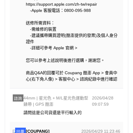
https://support.apple.com/zh-tw/repair
-Apple 客服電話：0800-095-988
送修所需資料：
-需維修的裝置
-建議攜帶購買證明(酷澎提供的發票)及個人身分
證件
-詳細可參考 Apple 官網 >
您可以參考上述說明後進行選購，謝謝您。
商品Q&A的回覆可於 Coupang 酷澎 App > 會員中
心(右下角人像) > 客服中心 > 諮詢紀錄中進行確認
44mm | 星光色 + M/L星光色運動型
2026/04/28
諮詢
錶帶 | GPS 酷澎
09:07:59
請問這是公司貨還是平行輸入的
[COUPANG]
2026/04/29 11:23:46
回覆