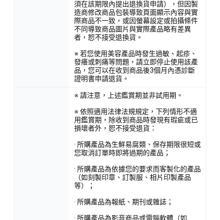
須在該期限內提出退換貨申請），但因製
造商修改商品包裝導致頁面顯示內容與實
際商品不一致，或因螢幕設定或拍攝條件
不同導致商品圖片與實際產品略有差異
者，恕不接受退換貨。
※ 若您使用美容產品時發生過敏、起疹、
發癢或刺痛等問題，請立即停止使用該產
品，您可以在收到商品後3個月內憑診斷
證明書申請退貨。
※ 請注意，上述鑑賞期並非試用期。
※ 依照適用法律法規規定，下列情形不適
用鑑賞期，除收到商品時發現有瑕疵或已
損壞者外，恕不接受退貨：
· 所購產品為生鮮易腐類、保存期限很短或
您取消訂單時即將過期的產品；
· 所購產品為依據您的要求而客製化的產品
（如刻製印章、訂製服、相片印製產品
等）；
· 所購產品為報紙、期刊或雜誌；
· 所購產品為影音商品或電腦軟體（如