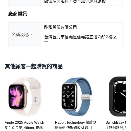
能僅接受退貨，恕不提供換貨服務。
廠商資訊
酷澎股份有限公司
名稱及地址
台灣台北市信義區信義路五段7號13樓之
一
其他顧客一起購買的商品
Apple 2025 Apple Watch
Rabbit Technology 親膚矽
SwitchEasy 魚
S11 鋁金屬, 46mm, 玫瑰金
膠錶帶 快拆磁吸扣 適用小
手錶保護殼, 黑色