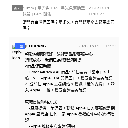
40mm | 星光色 + M/L星光色運動型
2026/07/14
諮詢
錶帶 | GPS 酷澎
11:07:22
請問有台灣保固嗎？是多久，有問題是拿去蘋果公司
嗎？
[COUPANG]
2026/07/14 11:14:39
回覆
親愛的顧客您好，這裡是酷澎客服中心，
請您放心，我們已為您確認到 是
<商品保固時間：
1. iPhone/iPad/MAC商品: 前往裝置「設定」>「一
般」> 「AppleCare 與保固」，點要查詢裝置確認
2. 或前往 Apple 支援網站 > 點選「我的支援」，登
入 Apple ID 後，點要查詢裝置確認
原廠售後聯絡方式：
-原廠提供一年保固，聯繫 Apple 官方客服或是到
Apple 直營店/任何一家 Apple 授權維修中心進行確
認
-Apple 維修中心查詢/預約：