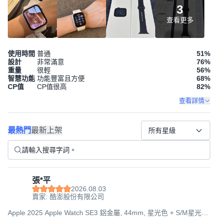
3
查看更多
使用時間
普通
51
%
設計
非常滿意
76
%
重量
很輕
56
%
智慧功能
功能豐富且方便
68
%
CP值
CP值很高
82
%
查看詳情
最熱門
最新上架
所有星級
張*平
2026.08.03
賣家: 酷澎股份有限公司
Apple 2025 Apple Watch SE3 鋁金屬, 44mm, 星光色 + S/M星光色