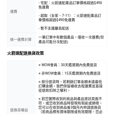
- 宅配：火箭速配產品訂單價格超過$490
免運費
運費
- 超取（全家、7-11）：火箭速配產品訂
單價格超過$490免運費
- 暫不支援離島配送
一筆訂單中有數個產品，僅收一次運費(但
統一運費計算
產品可能分次配送)
火箭速配退換貨政策
※ WOW會員：30天鑑賞期內免費退貨
※ 非WOW會員：15天鑑賞期內免費退貨
※ 部分退貨時，若剩餘訂單金額未達最低
訂購金額，我們保留補收去程運費並直接
從退款扣除之權利。
※ 若您實際收到的商品與產品資訊頁面不
符，或您收到商品時發現有瑕疵或損壞，
您可以在收到商品後3個月內申請退換貨
退換貨權益
（若商品標有賞味期限或有效期限，您必