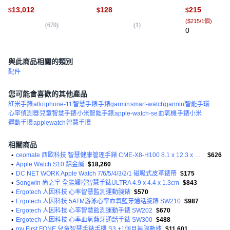
色 + M/L淡胭粉色運動型錶
米手環錶帶, 高級藍銀扣,小
13,012
128
215
$
$
$
帶, GPS
米9pro/8pro/紅米4-連接器
(
$215/1個
)
款
(
670
)
(
1
)
0
與此商品相關的類別
配件
您可能會喜歡的其他產品
紅米手錶
allo
iphone-11
智慧手錶
手錶garmin
smart-watch
garmin
智能手環
心率偵測器
兒童智慧手錶
小米智能手錶
apple-watch-se
血氧機
手錶小米
運動手環
applewatch
智慧手環
相關商品
•
ceomate 西歐科技 智慧健康管理手錶 CME-X8-H100 8.1 x 12.3 x 2.9cm 天空藍 40g
$626
•
Apple Watch S10 鋁金屬
$18,260
•
DC NET WORK Apple Watch 7/6/5/4/3/2/1 磁吸式皮革錶帶
$175
•
Songwin 尚之宇 全能觸控智慧手錶ULTRA 4.9 x 4.4 x 1.3cm
$843
•
Ergotech 人因科技 心率智慧監測運動腕錶
$570
•
Ergotech 人因科技 5ATM游泳心率血氧藍牙通話腕錶 SW210
$987
•
Ergotech 人因科技 心率智慧監測運動手錶 SW202
$670
•
Ergotech 人因科技 心率血氧藍牙通話手錶 SW300
$488
•
my First FONE 兒童智慧手錶手機 S3 +1個月無限數據
$11,601