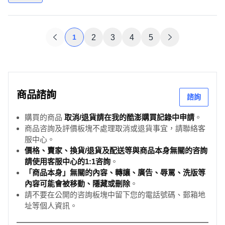
1
2
3
4
5
商品諮詢
諮詢
購買的商品
取消/退貨請在我的酷澎購買記錄中申請
。
商品咨詢及評價板塊不處理取消或退貨事宜，請聯絡客
服中心。
價格、賣家、換貨/退貨及配送等與商品本身無關的咨詢
請使用客服中心的1:1咨詢
。
「商品本身」無關的內容、轉讓、廣告、辱罵、洗版等
內容可能會被移動、隱藏或刪除
。
請不要在公開的咨詢板塊中留下您的電話號碼、郵箱地
址等個人資訊。