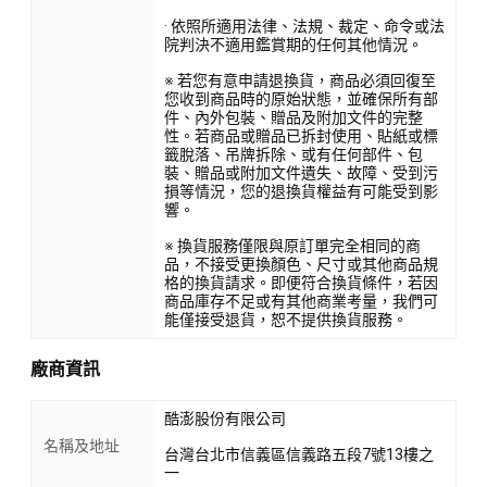
· 依照所適用法律、法規、裁定、命令或法
院判決不適用鑑賞期的任何其他情況。
※ 若您有意申請退換貨，商品必須回復至
您收到商品時的原始狀態，並確保所有部
件、內外包裝、贈品及附加文件的完整
性。若商品或贈品已拆封使用、貼紙或標
籤脫落、吊牌拆除、或有任何部件、包
裝、贈品或附加文件遺失、故障、受到污
損等情況，您的退換貨權益有可能受到影
響。
※ 換貨服務僅限與原訂單完全相同的商
品，不接受更換顏色、尺寸或其他商品規
格的換貨請求。即便符合換貨條件，若因
商品庫存不足或有其他商業考量，我們可
能僅接受退貨，恕不提供換貨服務。
廠商資訊
酷澎股份有限公司
名稱及地址
台灣台北市信義區信義路五段7號13樓之
一