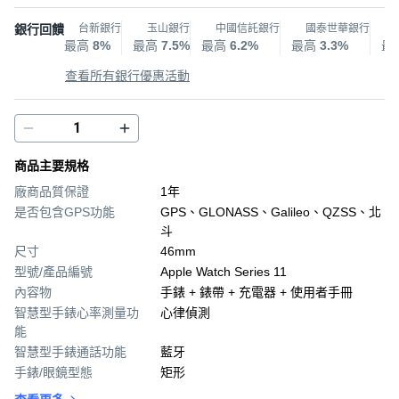
銀行回饋
台新銀行
玉山銀行
中國信託銀行
國泰世華銀行
最高
8%
最高
7.5%
最高
6.2%
最高
3.3%
最
查看所有銀行優惠活動
商品主要規格
廠商品質保證
1年
是否包含GPS功能
GPS、GLONASS、Galileo、QZSS、北
斗
尺寸
46mm
型號/產品編號
Apple Watch Series 11
內容物
手錶 + 錶帶 + 充電器 + 使用者手冊
智慧型手錶心率測量功
心律偵測
能
智慧型手錶通話功能
藍牙
手錶/眼鏡型態
矩形