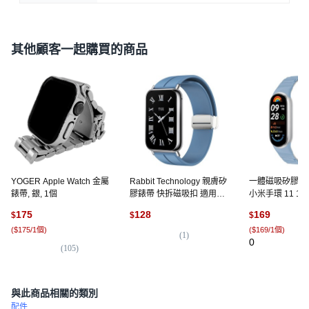
其他顧客一起購買的商品
YOGER Apple Watch 金屬
Rabbit Technology 親膚矽
一體磁吸矽膠錶
錶帶, 銀, 1個
膠錶帶 快拆磁吸扣 適用小
小米手環 11 10 9
米手環錶帶, 高級藍銀扣,小
錶帶, 薄霧藍星光
175
128
169
$
$
$
米9pro/8pro/紅米4-連接器
(
$175/1個
)
(
$169/1個
)
款
(
1
)
0
(
105
)
與此商品相關的類別
配件