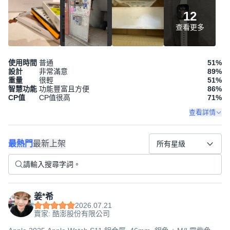
12
查看更多
使用時間
普通
51
%
設計
非常滿意
89
%
重量
很輕
51
%
智慧功能
功能豐富且方便
86
%
CP值
CP值很高
71
%
查看詳情
最熱門
最新上架
所有星級
姜*希
2026.07.21
賣家: 酷澎股份有限公司