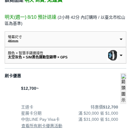
免運費
該商品是
明天 到貨,
明天(週一) 8/10
預計送達
(
2小時 42分
內訂購時
/ 以臺北市松山
區為基準
)
螢幕尺寸
46mm
顏色 × 智慧手錶連接性
太空灰色 + S/M黑色運動型錶帶 × GPS
刷卡優惠
$12,700~
王道卡
特惠價
$12,700
星展卡分期
滿 $20,000 省 $1,000
中信LINE Pay Visa卡
滿 $31,000 省 $1,000
查看所有刷卡優惠活動