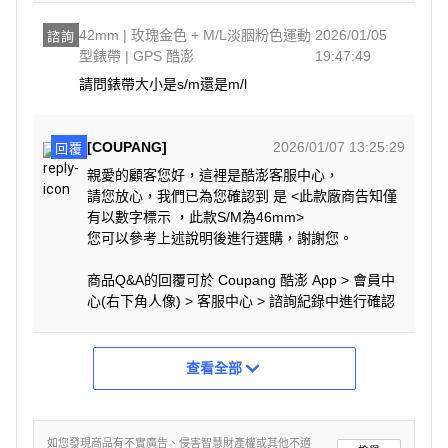
42mm | 玫瑰金色 + M/L淡胭粉色運動
2026/01/05
諮詢
型錶帶 | GPS 酷澎
19:47:49
請問錶帶大小是s/m還是m/l
[COUPANG]
2026/01/07 13:25:29
回覆
親愛的顧客您好，這裡是酷澎客服中心，
請您放心，我們已為您確認到 是 <此款廠商告知僅
有以數字標示 ，此款S/M為46mm>
您可以參考上述說明後進行選購，謝謝您。
商品Q&A的回覆可於 Coupang 酷澎 App > 會員中
心(右下角人像) > 客服中心 > 諮詢紀錄中進行確認
查看全部
如您發現商品有不實廣告、侵害智慧財產權或其他不適