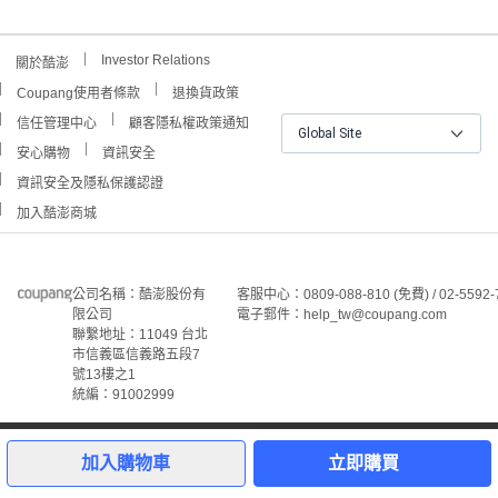
Investor Relations
關於酷澎
Coupang使用者條款
退換貨政策
信任管理中心
顧客隱私權政策通知
Global Site
安心購物
資訊安全
資訊安全及隱私保護認證
加入酷澎商城
公司名稱：酷澎股份有
客服中心：0809-088-810 (免費) / 02-5592-
限公司
電子郵件：help_tw@coupang.com
聯繫地址：11049 台北
市信義區信義路五段7
號13樓之1
統編：91002999
©Coupang Taiwan Co., Ltd. 保留所有權利。
本網站上顯示的所有商標、標誌和服務標誌均為酷澎股份有
加入購物車
立即購買
限公司和/或其在美國和其他國家/地區註冊之關聯公司之所
屬財產。