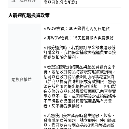
產品可能分次配送)
火箭速配退換貨政策
※ WOW會員：30天鑑賞期內免費退貨
※ 非WOW會員：15天鑑賞期內免費退貨
※ 部分退貨時，若剩餘訂單金額未達最低
訂購金額，我們保留補收去程運費並直接
從退款扣除之權利。
※ 若您實際收到的商品與產品資訊頁面不
符，或您收到商品時發現有瑕疵或損壞，
您可以在收到商品後3個月內申請退換貨
退換貨權益
（若商品標有賞味期限或有效期限，您必
須在該期限內提出退換貨申請），但因製
造商修改商品包裝導致頁面顯示內容與實
際商品不一致，或因螢幕設定或拍攝條件
不同導致商品圖片與實際產品略有差異
者，恕不接受退換貨。
※ 若您使用美容產品時發生過敏、起疹、
發癢或刺痛等問題，請立即停止使用該產
品，您可以在收到商品後3個月內憑診斷