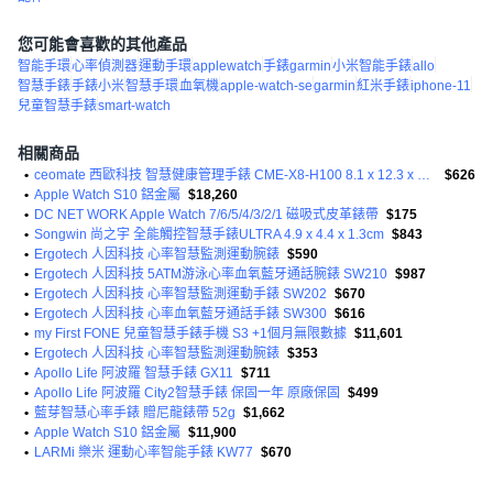
您可能會喜歡的其他產品
智能手環
心率偵測器
運動手環
applewatch
手錶garmin
小米智能手錶
allo
智慧手錶
手錶小米
智慧手環
血氧機
apple-watch-se
garmin
紅米手錶
iphone-11
兒童智慧手錶
smart-watch
相關商品
•
ceomate 西歐科技 智慧健康管理手錶 CME-X8-H100 8.1 x 12.3 x 2.9cm 天空藍 40g
$626
•
Apple Watch S10 鋁金屬
$18,260
•
DC NET WORK Apple Watch 7/6/5/4/3/2/1 磁吸式皮革錶帶
$175
•
Songwin 尚之宇 全能觸控智慧手錶ULTRA 4.9 x 4.4 x 1.3cm
$843
•
Ergotech 人因科技 心率智慧監測運動腕錶
$590
•
Ergotech 人因科技 5ATM游泳心率血氧藍牙通話腕錶 SW210
$987
•
Ergotech 人因科技 心率智慧監測運動手錶 SW202
$670
•
Ergotech 人因科技 心率血氧藍牙通話手錶 SW300
$616
•
my First FONE 兒童智慧手錶手機 S3 +1個月無限數據
$11,601
•
Ergotech 人因科技 心率智慧監測運動腕錶
$353
•
Apollo Life 阿波羅 智慧手錶 GX11
$711
•
Apollo Life 阿波羅 City2智慧手錶 保固一年 原廠保固
$499
•
藍芽智慧心率手錶 贈尼龍錶帶 52g
$1,662
•
Apple Watch S10 鋁金屬
$11,900
•
LARMi 樂米 運動心率智能手錶 KW77
$670