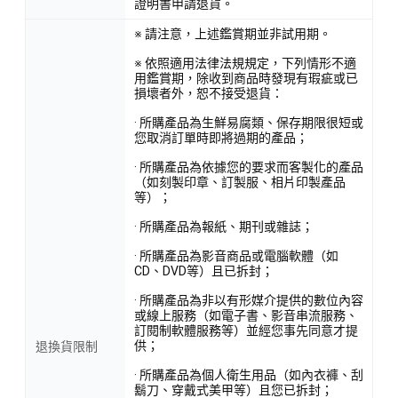
證明書申請退貨。
※ 請注意，上述鑑賞期並非試用期。
※ 依照適用法律法規規定，下列情形不適
用鑑賞期，除收到商品時發現有瑕疵或已
損壞者外，恕不接受退貨：
· 所購產品為生鮮易腐類、保存期限很短或
您取消訂單時即將過期的產品；
· 所購產品為依據您的要求而客製化的產品
（如刻製印章、訂製服、相片印製產品
等）；
· 所購產品為報紙、期刊或雜誌；
· 所購產品為影音商品或電腦軟體（如
CD、DVD等）且已拆封；
· 所購產品為非以有形媒介提供的數位內容
或線上服務（如電子書、影音串流服務、
訂閱制軟體服務等）並經您事先同意才提
供；
退換貨限制
· 所購產品為個人衛生用品（如內衣褲、刮
鬍刀、穿戴式美甲等）且您已拆封；