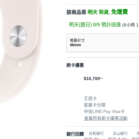
免運費
該商品是
明天 到貨,
明天(週日) 8/9
預計送達
(
6小時 
螢幕尺寸
46mm
刷卡優惠
$16,700~
王道卡
星展卡分期
中信LINE Pay Visa卡
查看所有刷卡優惠活動
銀行回饋
台新銀行
玉山銀行