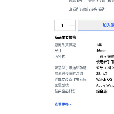
最高
8%
最高
7.5%
最
查看所有銀行優惠活動
加入
商品主要規格
廠商品質保證
1年
尺寸
46mm
內容物
手錶 + 錶帶
使用者手冊
智慧型手錶通話功能
藍牙 + 獨
電池最長續航時間
38小時
穿戴式裝置作業系統
Watch OS
家電型號
Apple Watc
蘋果產品材質
鋁金屬
查看更多