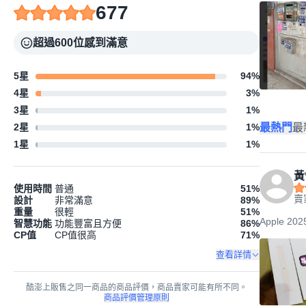
677
超過600位感到滿意
5星
94
%
4星
3
%
3星
1
%
最熱門
最
2星
1
%
1星
1
%
黃
使用時間
普通
51
%
賣
設計
非常滿意
89
%
重量
很輕
51
%
Apple 2
智慧功能
功能豐富且方便
86
%
CP值
CP值很高
71
%
查看詳情
酷澎上販售之同一商品的商品評價，商品賣家可能有所不同。
商品評價管理原則