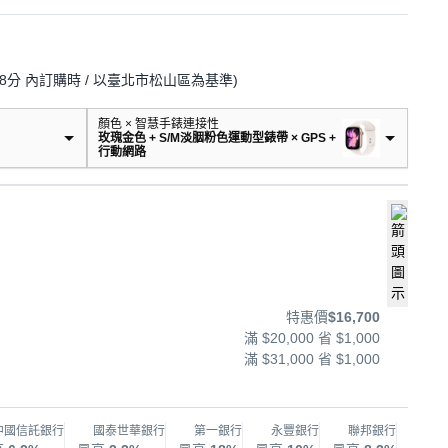
18分
內訂購時
/ 以臺北市松山區為基準
)
顏色 × 智慧手錶連接性
玫瑰金色 + S/M淡胭粉色運動型錶帶 × GPS +
行動網路
特惠價
$16,700
滿 $20,000 省 $1,000
滿 $31,000 省 $1,000
中國信託銀行
國泰世華銀行
第一銀行
永豐銀行
聯邦銀行
兆