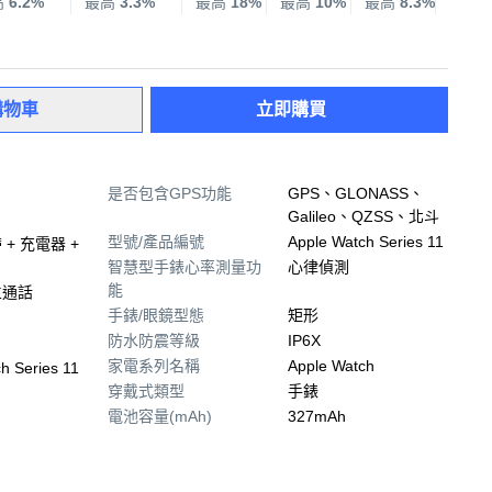
高
6.2%
最高
3.3%
最高
18%
最高
10%
最高
8.3%
最高
購物車
立即購買
是否包含GPS功能
GPS、GLONASS、
Galileo、QZSS、北斗
型號/產品編號
Apple Watch Series 11
 + 充電器 +
智慧型手錶心率測量功
心律偵測
能
立通話
手錶/眼鏡型態
矩形
防水防震等級
IP6X
家電系列名稱
Apple Watch
h Series 11
穿戴式類型
手錶
電池容量(mAh)
327mAh