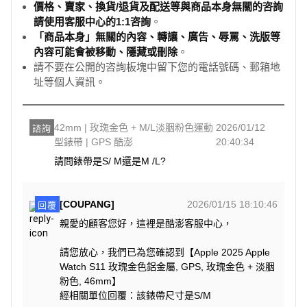
價格、賣家、換貨/退貨及配送等與商品本身無關的咨詢
請使用客服中心的1:1咨詢
。
「商品本身」無關的內容、轉讓、廣告、辱罵、洗版等
內容可能會被移動、隱藏或刪除
。
請不要在公開的咨詢板塊中留下您的電話號碼、郵箱地
址等個人資訊。
42mm | 玫瑰金色 + M/L淡胭粉色運動
2026/01/12
諮詢
型錶帶 | GPS 酷澎
20:40:34
請問錶帶是S/ M還是M /L?
[COUPANG]
2026/01/15 18:10:46
回覆
親愛的顧客您好，這裡是酷澎客服中心，
請您放心，我們已為您確認到【Apple 2025 Apple
Watch S11 玫瑰金色鋁金屬, GPS, 玫瑰金色 + 淡胭
粉色, 46mm】
經相關單位回覆：該錶帶尺寸是S/M