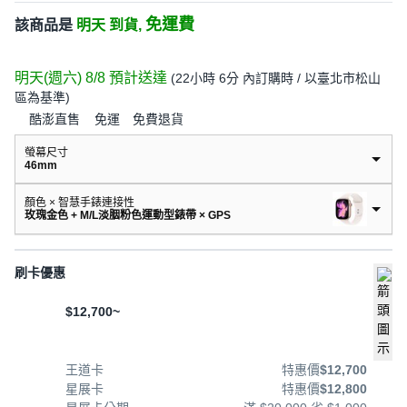
免運費
該商品是
明天 到貨,
明天(週六) 8/8
預計送達
(
22小時 6分
內訂購時
/ 以臺北市松山
區為基準
)
酷澎直售
免運
免費退貨
螢幕尺寸
46mm
顏色 × 智慧手錶連接性
玫瑰金色 + M/L淡胭粉色運動型錶帶 × GPS
刷卡優惠
$12,700~
王道卡
特惠價
$12,700
星展卡
特惠價
$12,800