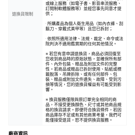
或線上服務（如電子書、影音串流服務、
訂閱制軟體服務等）並經您事先同意才提
供；
退換貨限制
· 所購產品為個人衛生用品（如內衣褲、刮
鬍刀、穿戴式美甲等）且您已拆封；
· 依照所適用法律、法規、裁定、命令或法
院判決不適用鑑賞期的任何其他情況。
※ 若您有意申請退換貨，商品必須回復至
您收到商品時的原始狀態，並確保所有部
件、內外包裝、贈品及附加文件的完整
性。若商品或贈品已拆封使用、貼紙或標
籤脫落、吊牌拆除、或有任何部件、包
裝、贈品或附加文件遺失、故障、受到污
損等情況，您的退換貨權益有可能受到影
響。
※ 換貨服務僅限與原訂單完全相同的商
品，不接受更換顏色、尺寸或其他商品規
格的換貨請求。即便符合換貨條件，若因
商品庫存不足或有其他商業考量，我們可
能僅接受退貨，恕不提供換貨服務。
廠商資訊