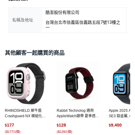
酷澎股份有限公司
名稱及地址
台灣台北市信義區信義路五段7號13樓之
一
其他顧客一起購買的商品
RHINOSHIELD 犀牛盾
Rabbit Technolog 適用
Apple 2025 App
Crashguard NX 模組化防
AppleWatch錶帶 夏季透氣
SE3 鋁金屬, 40
摔邊框保護殻 42mm, 雪酪
防汗百搭錶帶, 酒紅折疊磁
色 + M/L午夜
177
128
9,400
$
$
$
粉 Raspberry Sorbet, 1個
吸扣, 1個
帶, GPS + 行
(
$177/1個
)
(
$128/1個
)
(
4