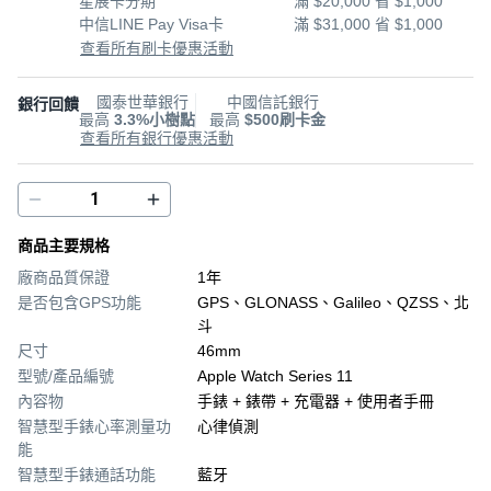
星展卡分期
滿 $20,000 省 $1,000
中信LINE Pay Visa卡
滿 $31,000 省 $1,000
查看所有刷卡優惠活動
國泰世華銀行
中國信託銀行
銀行回饋
最高
3.3%小樹點
最高
$500刷卡金
查看所有銀行優惠活動
商品主要規格
廠商品質保證
1年
是否包含GPS功能
GPS、GLONASS、Galileo、QZSS、北
斗
尺寸
46mm
型號/產品編號
Apple Watch Series 11
內容物
手錶 + 錶帶 + 充電器 + 使用者手冊
智慧型手錶心率測量功
心律偵測
能
智慧型手錶通話功能
藍牙