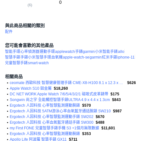
0
(
6
)
與此商品相關的類別
配件
您可能會喜歡的其他產品
智能手環
心率偵測器
運動手環
applewatch
手錶garmin
小米智能手錶
allo
智慧手錶
手錶小米
智慧手環
血氧機
apple-watch-se
garmin
紅米手錶
iphone-11
兒童智慧手錶
smart-watch
相關商品
•
ceomate 西歐科技 智慧健康管理手錶 CME-X8-H100 8.1 x 12.3 x 2.9cm 天空藍 40g
$626
•
Apple Watch S10 鋁金屬
$18,260
•
DC NET WORK Apple Watch 7/6/5/4/3/2/1 磁吸式皮革錶帶
$175
•
Songwin 尚之宇 全能觸控智慧手錶ULTRA 4.9 x 4.4 x 1.3cm
$843
•
Ergotech 人因科技 心率智慧監測運動腕錶
$570
•
Ergotech 人因科技 5ATM游泳心率血氧藍牙通話腕錶 SW210
$987
•
Ergotech 人因科技 心率智慧監測運動手錶 SW202
$670
•
Ergotech 人因科技 心率血氧藍牙通話手錶 SW300
$488
•
my First FONE 兒童智慧手錶手機 S3 +1個月無限數據
$11,601
•
Ergotech 人因科技 心率智慧監測運動腕錶
$353
•
Apollo Life 阿波羅 智慧手錶 GX11
$711