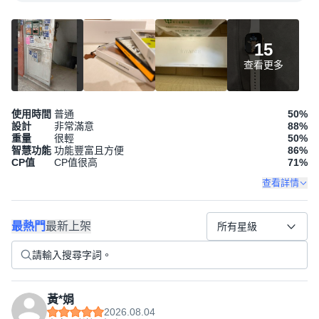
15
查看更多
使用時間
普通
50
%
設計
非常滿意
88
%
重量
很輕
50
%
智慧功能
功能豐富且方便
86
%
CP值
CP值很高
71
%
查看詳情
最熱門
最新上架
所有星級
黃*娟
2026.08.04