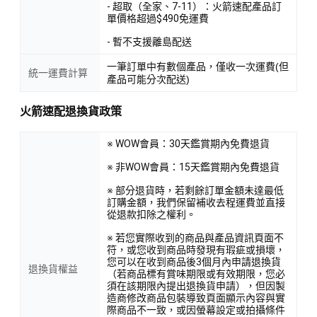
- 超取（全家、7-11）：火箭速配產品訂
單價格超過$490免運費
- 暫不支援離島配送
一筆訂單中有數個產品，僅收一次運費(但
統一運費計算
產品可能分次配送)
火箭速配退換貨政策
※ WOW會員：30天鑑賞期內免費退貨
※ 非WOW會員：15天鑑賞期內免費退貨
※ 部分退貨時，若剩餘訂單金額未達最低
訂購金額，我們保留補收去程運費並直接
從退款扣除之權利。
※ 若您實際收到的商品與產品資訊頁面不
符，或您收到商品時發現有瑕疵或損壞，
您可以在收到商品後3個月內申請退換貨
退換貨權益
（若商品標有賞味期限或有效期限，您必
須在該期限內提出退換貨申請），但因製
造商修改商品包裝導致頁面顯示內容與實
際商品不一致，或因螢幕設定或拍攝條件