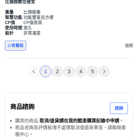
比德誼數位便宜
重量
比預期重
智慧功能
功能豐富且方便
CP值
CP值很高
使用時間
很久
設計
非常滿意
有幫助
檢舉
1
2
3
4
5
商品諮詢
諮詢
購買的商品
取消/退貨請在我的酷澎購買記錄中申請
。
商品咨詢及評價板塊不處理取消或退貨事宜，請聯絡客
服中心。