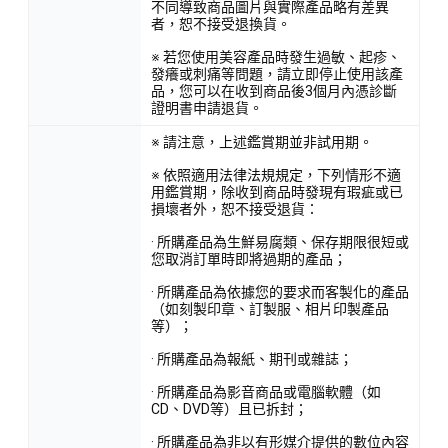
不同導致商品圖片與實際產品略有差異
者，恕不接受退換貨。
※ 若您使用美容產品時發生過敏、起疹、
發癢或刺痛等問題，請立即停止使用該產
品，您可以在收到商品後3個月內憑診斷
證明書申請退貨。
※ 請注意，上述鑑賞期並非試用期。
※ 依照適用法律法規規定，下列情形不適
用鑑賞期，除收到商品時發現有瑕疵或已
損壞者外，恕不接受退貨：
· 所購產品為生鮮易腐類、保存期限很短或
您取消訂單時即將過期的產品；
· 所購產品為依據您的要求而客製化的產品
（如刻製印章、訂製服、相片印製產品
等）；
· 所購產品為報紙、期刊或雜誌；
· 所購產品為影音商品或電腦軟體（如
CD、DVD等）且已拆封；
· 所購產品為非以有形媒介提供的數位內容