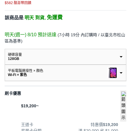
$582 酷澎幣回饋
免運費
該商品是
明天 到貨,
明天(週一) 8/10
預計送達
(
7小時 19分
內訂購時
/ 以臺北市松山
區為基準
)
硬碟容量
128GB
平板電腦連接性 × 顏色
Wi-Fi × 紫色
刷卡優惠
$19,200~
王道卡
特惠價
$19,200
星展卡分期
滿 $20,000 省 $1,000