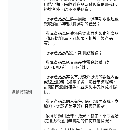
用鑑賞期，除收到商品時發現有瑕疵或已
損壞者外，恕不接受退貨：
· 所購產品為生鮮易腐類、保存期限很短或
您取消訂單時即將過期的產品；
· 所購產品為依據您的要求而客製化的產品
（如刻製印章、訂製服、相片印製產品
等）；
· 所購產品為報紙、期刊或雜誌；
· 所購產品為影音商品或電腦軟體（如
CD、DVD等）且已拆封；
· 所購產品為非以有形媒介提供的數位內容
或線上服務（如電子書、影音串流服務、
訂閱制軟體服務等）並經您事先同意才提
供；
退換貨限制
· 所購產品為個人衛生用品（如內衣褲、刮
鬍刀、穿戴式美甲等）且您已拆封；
· 依照所適用法律、法規、裁定、命令或法
院判決不適用鑑賞期的任何其他情況。