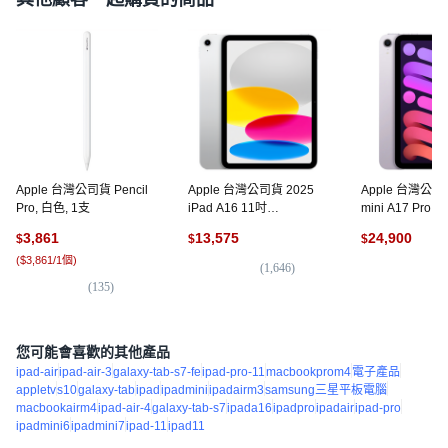
Apple 台灣公司貨 Pencil
Apple 台灣公司貨 2025
Apple 台灣公司貨
Pro, 白色, 1支
iPad A16 11吋
mini A17 Pro 5
MD3Y4TA/A 原廠保固, Wi-
MXPR3TA/A 
3,861
13,575
24,900
$
$
$
Fi, 128GB, 銀色
色, 128GB, Wi-F
(
$3,861/1個
)
Cellular
(
1,646
)
(
1
(
135
)
您可能會喜歡的其他產品
ipad-air
ipad-air-3
galaxy-tab-s7-fe
ipad-pro-11
macbookprom4
電子產品
appletv
s10
galaxy-tab
ipad
ipadmini
ipadairm3
samsung三星平板電腦
macbookairm4
ipad-air-4
galaxy-tab-s7
ipada16
ipadpro
ipadair
ipad-pro
ipadmini6
ipadmini7
ipad-11
ipad11