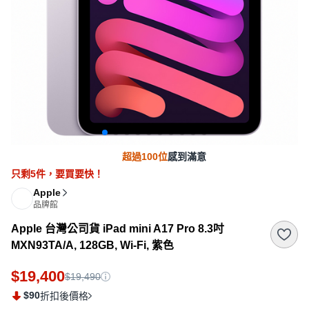
超過100位
感到滿意
只剩
5
件，
要買要快！
Apple
品牌館
Apple 台灣公司貨 iPad mini A17 Pro 8.3吋
MXN93TA/A, 128GB, Wi-Fi, 紫色
$19,400
$19,490
$90
折扣後價格