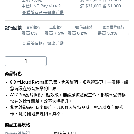
中信LINE Pay Visa卡
滿 $31,000 省 $1,000
查看所有刷卡優惠活動
銀行回饋
台新銀行
玉山銀行
中國信託銀行
國泰世華銀行
最高
8%
最高
7.5%
最高
6.2%
最高
3.3%
最
查看所有銀行優惠活動
商品特色
8.3吋Liquid Retina顯示器，色彩鮮明，視覺體驗更上一層樓，讓
您沉浸在影音娛樂的世界。
A17 Pro晶片提供卓越效能，無論是遊戲或工作，都能享受流暢
快速的操作體驗，效率大幅提升。
紫色外觀設計時尚優雅，展現個人獨特品味，輕巧機身方便攜
帶，隨時隨地展現個人風格。
商品主要規格
廠商品質保證
原廠保固1年