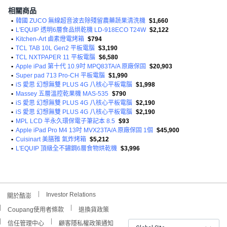
相關商品
•
韓國 ZUCO 無線超音波去除殘留農藥蔬果清洗機
$1,660
•
L'EQUIP 透明6層食品烘乾機 LD-918ECO T24W
$2,122
•
Kitchen-Art 鹵素燈電烤箱
$794
•
TCL TAB 10L Gen2 平板電腦
$3,190
•
TCL NXTPAPER 11 平板電腦
$6,580
•
Apple iPad 第十代 10.9吋 MPQ83TA/A 原廠保固
$20,903
•
Super pad 713 Pro-CH 平板電腦
$1,990
•
iS 愛思 幻想無雙 PLUS 4G 八核心平板電腦
$1,998
•
Massey 五層溫控乾果機 MAS-535
$790
•
iS 愛思 幻想無雙 PLUS 4G 八核心平板電腦
$2,190
•
iS 愛思 幻想無雙 PLUS 4G 八核心平板電腦
$2,190
•
MPL LCD 半永久環保電子筆記本 8.5
$93
•
Apple iPad Pro M4 13吋 MVX23TA/A 原廠保固 1個
$45,900
•
Cuisinart 美膳雅 氣炸烤箱
$5,212
•
L'EQUIP 頂級全不鏽鋼6層食物烘乾機
$3,996
Investor Relations
關於酷澎
Coupang使用者條款
退換貨政策
信任管理中心
顧客隱私權政策通知