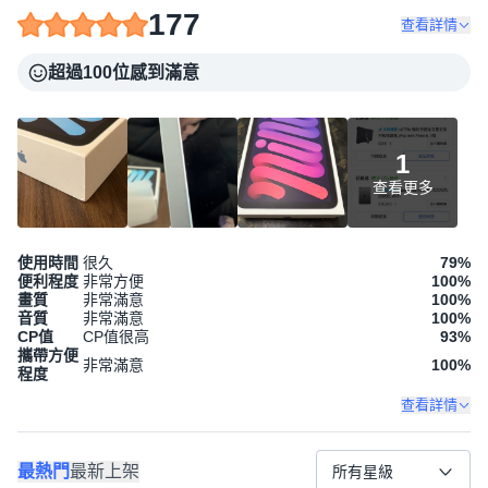
177
查看詳情
超過100位感到滿意
1
查看更多
使用時間
很久
79
%
便利程度
非常方便
100
%
畫質
非常滿意
100
%
音質
非常滿意
100
%
CP值
CP值很高
93
%
攜帶方便
非常滿意
100
%
程度
查看詳情
最熱門
最新上架
所有星級