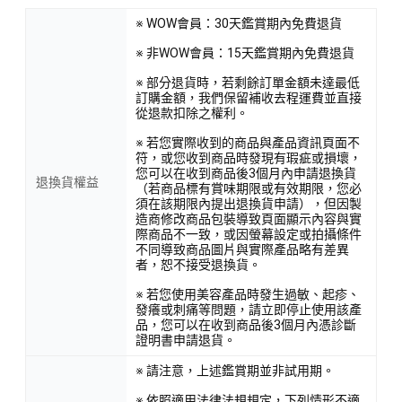
※ WOW會員：30天鑑賞期內免費退貨
※ 非WOW會員：15天鑑賞期內免費退貨
※ 部分退貨時，若剩餘訂單金額未達最低
訂購金額，我們保留補收去程運費並直接
從退款扣除之權利。
※ 若您實際收到的商品與產品資訊頁面不
符，或您收到商品時發現有瑕疵或損壞，
您可以在收到商品後3個月內申請退換貨
退換貨權益
（若商品標有賞味期限或有效期限，您必
須在該期限內提出退換貨申請），但因製
造商修改商品包裝導致頁面顯示內容與實
際商品不一致，或因螢幕設定或拍攝條件
不同導致商品圖片與實際產品略有差異
者，恕不接受退換貨。
※ 若您使用美容產品時發生過敏、起疹、
發癢或刺痛等問題，請立即停止使用該產
品，您可以在收到商品後3個月內憑診斷
證明書申請退貨。
※ 請注意，上述鑑賞期並非試用期。
※ 依照適用法律法規規定，下列情形不適