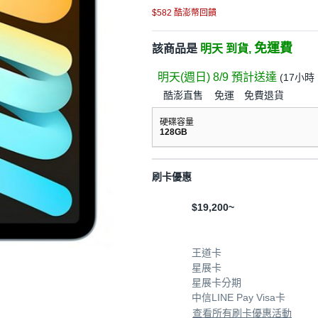
$582 酷澎幣回饋
免運費
該商品是
明天 到貨,
明天(週日) 8/9
預計送達
(
17小時 
酷澎直售
免運
免費退貨
硬碟容量
128GB
刷卡優惠
$19,200~
王道卡
星展卡
星展卡分期
中信LINE Pay Visa卡
查看所有刷卡優惠活動