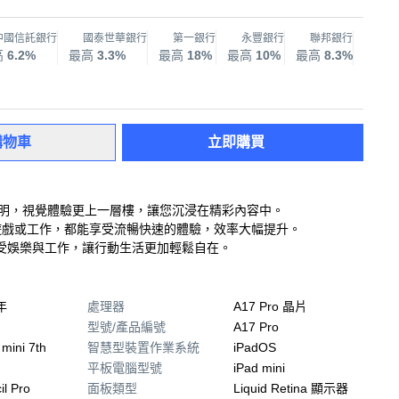
中國信託銀行
國泰世華銀行
第一銀行
永豐銀行
聯邦銀行
兆
高
6.2%
最高
3.3%
最高
18%
最高
10%
最高
8.3%
最高
購物車
立即購買
示器，色彩鮮明，視覺體驗更上一層樓，讓您沉浸在精彩內容中。
無論遊戲或工作，都能享受流暢快速的體驗，效率大幅提升。
受娛樂與工作，讓行動生活更加輕鬆自在。
年
處理器
A17 Pro 晶片
型號/產品編號
A17 Pro
 mini 7th
智慧型裝置作業系統
iPadOS
平板電腦型號
iPad mini
il Pro
面板類型
Liquid Retina 顯示器