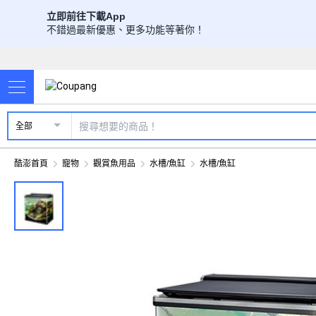
立即前往下載App
不錯過最新優惠、更多功能等著你！
全部
酷澎首頁
寵物
觀賞魚用品
水槽/魚缸
水槽/魚缸