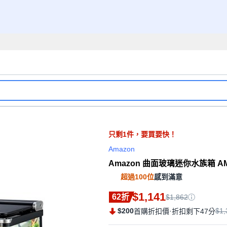
只剩
1
件，
要買要快！
Amazon
Amazon 曲面玻璃迷你水族箱 AMZ-
超過100位
感到滿意
$1,141
62折
$1,862
$200
·
$1,
首購折扣價
折扣剩下47分