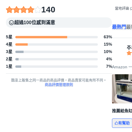
140
當地評論 (2
超過100位感到滿意
最熱門
最
5星
63
%
4星
15
%
주
3星
10
%
2星
4
%
1星
7
%
Amazon 一
酷澎上販售之同一商品的商品評價，商品賣家可能有所不同。
商品評價管理原則
推薦給魚缸
有幫助