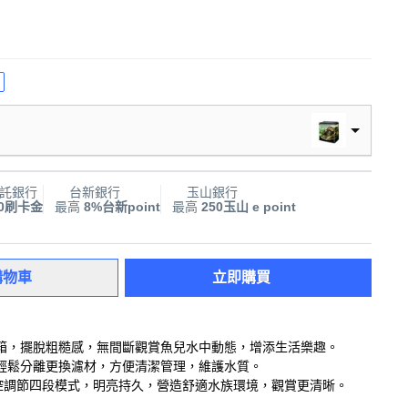
託銀行
台新銀行
玉山銀行
00刷卡金
最高
8%台新point
最高
250玉山 e point
購物車
立即購買
箱，擺脫粗糙感，無間斷觀賞魚兒水中動態，增添生活樂趣。
輕鬆分離更換濾材，方便清潔管理，維護水質。
觸控調節四段模式，明亮持久，營造舒適水族環境，觀賞更清晰。