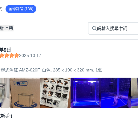
)
全球評論 (138)
新上架
부9단
2025.10.17
體式魚缸 AMZ-620F, 白色, 285 x 190 x 320 mm, 1個
新手:)