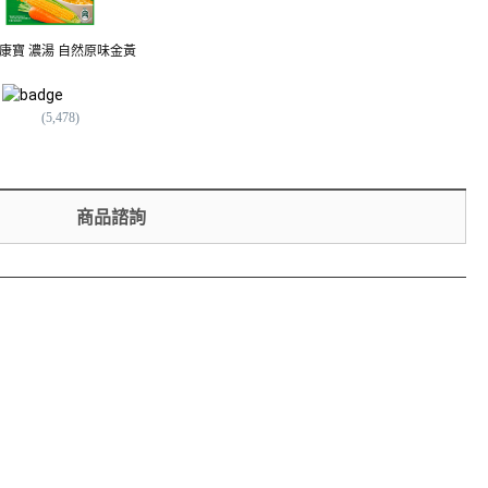
rr 康寶 濃湯 自然原味金黃
澡享 沐浴乳 甘橙花梨木
Knorr 康寶 濃湯 自
169
$
玉米
128
$
(
1,852
)
(
5,478
)
(
5,478
)
商品諮詢