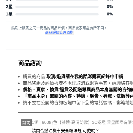
2星
0
%
1星
0
%
酷澎上販售之同一商品的商品評價，商品賣家可能有所不同。
商品評價管理原則
商品諮詢
購買的商品
取消/退貨請在我的酷澎購買記錄中申請
。
商品咨詢及評價板塊不處理取消或退貨事宜，請聯絡客
價格、賣家、換貨/退貨及配送等與商品本身無關的咨詢請
「商品本身」無關的內容、轉讓、廣告、辱罵、洗版等
請不要在公開的咨詢板塊中留下您的電話號碼、郵箱地
1個 | 603純色【雙鏡-高清防霧】3C認證 乘星國際有
諮詢
請問合燃油機車安全帽法規 可戴嗎？