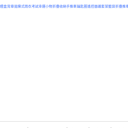
煙盒
背章
拋棄式雨衣
考試幸運小物
折疊收納手推車
鑰匙圈
遙控器護套
菜籃袋
折疊推