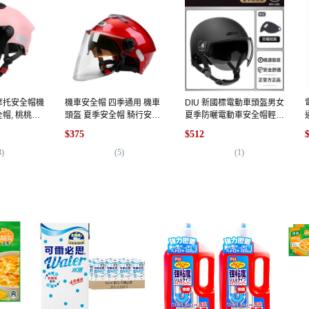
摩托安全帽機
機車安全帽 四季通用 機車
DIU 新國標電動車頭盔男女
帽, 桃桃粉
頭盔 夏季安全帽 騎行安全
夏季防曬電動車安全帽輕便
風天窗]
帽 防曬安全帽, 雙鏡魅力紅
半盔, 顏色黑色茶鏡
$375
$512
高畫質鏡片
3
)
(
5
)
(
1
)