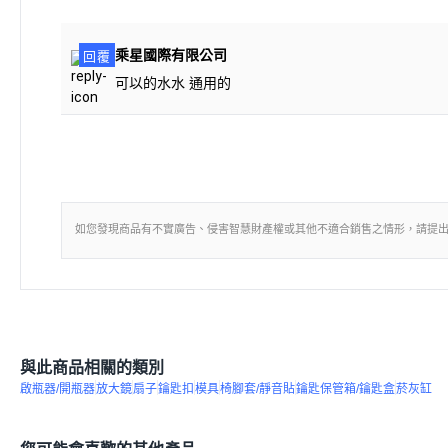
乘星國際有限公司
回覆
可以的水水 通用的
如您發現商品有不實廣告、侵害智慧財產權或其他不適合銷售之情形，請提
與此商品相關的類別
啟瓶器/開瓶器
放大鏡
扇子
鑰匙扣
模具
椅腳套/靜音貼
鑰匙保管箱/鑰匙盒
菸灰缸