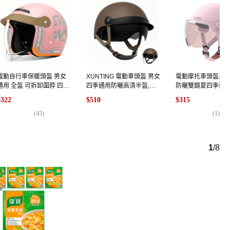
電動自行車保暖頭盔 男女
XUNTING 電動車頭盔 男女
電動摩托車頭盔男
通用 全盔 可拆卸圍脖 四季
四季通用防曬高清半盔,
防曬雙鏡夏四季通
適用 安全頭盔, 666粉色
SKU-22- 復古棕【帽檐_防
帽, 櫻花粉-A類【
$322
$510
$315
曬內鏡】_長透
鏡】
(
45
)
(
1
)
1
/
8