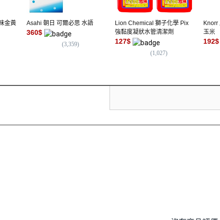
原味金黃
Asahi 朝日 可爾必思 水語
Lion Chemical 獅子化學 Pix
Kno
360
$
強黏度凝狀水管清潔劑
玉米
127
$
192
$
(
3,359
)
(
1,027
)