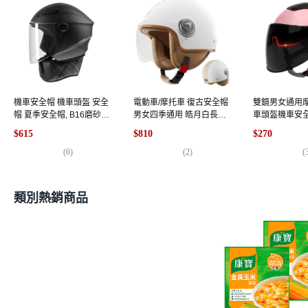
機車安全帽 機車頭盔 安全
電動車/摩托車 復古安全帽
雙鏡男女通用
帽 夏季安全帽, B16磨砂黑
男女四季通用 皓月白長鏡
車頭盔機車安全
圍脖款 + 雙鏡片
機車安全帽, 白 - ENJOY 短
防曬雙鏡 + 通
$615
$810
$270
鏡
(
6
)
(
2
)
(
類別熱銷商品