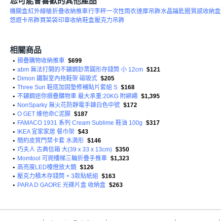
您可能會喜歡的其他產品
機關盒
紅外線槍
折疊收納推車
行李秤
一次性雨衣
達摩吊飾
水晶鑰匙圈
質感收納盒
悠遊卡吊飾
買菜袋
印章收納
鞋盒
壓克力吊飾
相關商品
•
摺疊購物收納推車
$699
•
abm 無法打開的不鏽鋼鈔票圓形存錢筒 小 12cm
$121
•
Dimon 鐵製室內拖鞋架 磁吸式
$205
•
Three Sun 鞋底加固墊修補貼片套組 S
$168
•
不鏽鋼迷你摺疊購物車 最大承重:20KG 附綁繩
$1,395
•
NonSparky 無火花防靜電手鍊白色中號
$172
•
O GET 維他命C泥膜
$187
•
FAMACO 1931 系列 Cream Sublime 鞋油 100g
$317
•
IKEA 宜家家居 餐巾架
$43
•
簡約皮質門禁卡套 水滴形
$146
•
巧夫人 古典信箱 大(39 x 33 x 13cm)
$350
•
Momtool 可爬樓梯三輪折疊手推車
$1,323
•
高亮度LED檯燈放大鏡
$126
•
壓克力積木存錢筒 + 3款貼紙組
$163
•
PARA D GAORE 光碟片盒 收納盒
$263