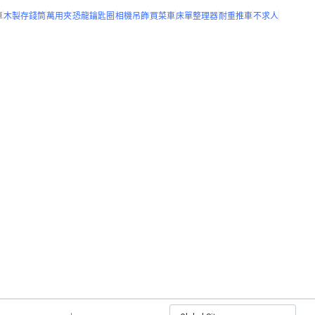
車
木製存錢筒
萬用夾
恐龍鑰匙圈
相機吊飾
買菜車
床單整理器
耐重推車
不求人