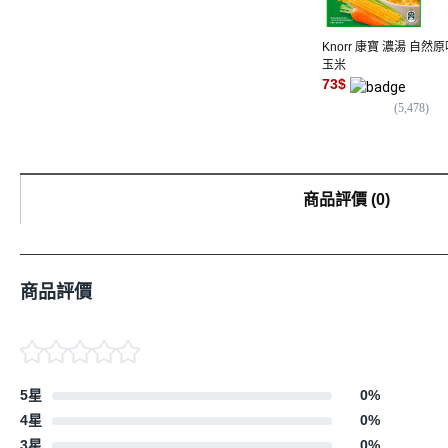
Knorr 康寶 濃湯 自然
玉米
73
$
(
5,478
)
商品評價
(
0
)
商品評價
5星
0
%
4星
0
%
3星
0
%