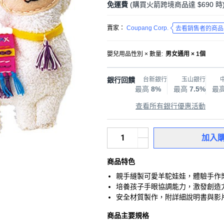
免運費
(購買火箭跨境商品達 $690 時
賣家：
Coupang Corp.
去看銷售者的商品
嬰兒用品性別 × 數量
:
男女通用 × 1個
銀行回饋
台新銀行
玉山銀行
最高
8%
最高
7.5%
最
查看所有銀行優惠活動
加入
商品特色
親手縫製可愛羊駝娃娃，體驗手作
培養孩子手眼協調能力，激發創造
安全材質製作，附詳細說明書與影
商品主要規格