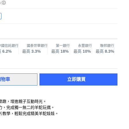
)
中國信託銀行
國泰世華銀行
第一銀行
永豐銀行
聯邦銀行
兆
高
6.2%
最高
3.3%
最高
18%
最高
10%
最高
8.3%
最高
購物車
立即購買
樂趣，增進親子互動時光。
力，完成獨一無二的羊駝玩偶。
片教學，輕鬆完成精美羊駝娃娃。