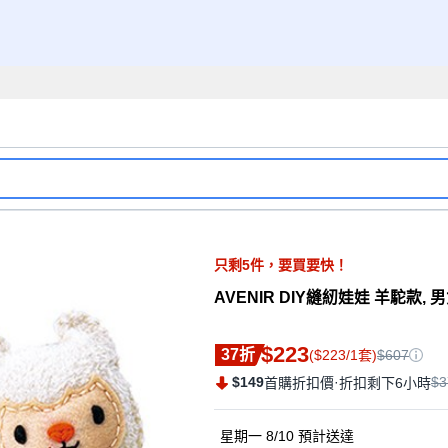
只剩
5
件，
要買要快！
AVENIR DIY縫紉娃娃 羊駝款, 
$223
37折
($223/1套)
$607
$149
·
$3
首購折扣價
折扣剩下6小時
星期一 8/10
預計送達