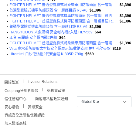
•
FIGHTER HELMET 普通型露臉式騎乘機車用防護頭盔 含一層護目鏡 R3A6 1350g
$1,396
•
普通型露臉式機車防護頭盔 含一層護目鏡 R3-A6
$1,396
•
FIGHTER HELMET 普通型露臉式機車防護頭盔 含一層護目鏡 R3-A6
$1,396
•
FIGHTER HELMET 普通型露臉式機車防護頭盔 含一層護目鏡 R3-A6
$1,396
•
普通型露臉式機車防護頭盔 含一層護目鏡 R3-A6
$1,396
•
HANGYODON 人魚漢頓 安全帽内襯2入組 HLY-569
$64
•
正台 三麗鷗 安全帽內襯2件組
$64
•
FIGHTER HELMET 普通型露臉式騎乘機車用防護頭盔 含一層護目鏡 R3A6 1350g
$1,396
•
Viita 高承重防變形太空鋁安全帽展示架/收納支架 免打孔壁掛款
$119
•
Hiromimi 白沙屯媽祖2代安全帽 K-805R 790g
$569
Investor Relations
關於酷澎
Coupang使用者條款
退換貨政策
信任管理中心
顧客隱私權政策通知
Global Site
安心購物
資訊安全
資訊安全及隱私保護認證
加入酷澎商城