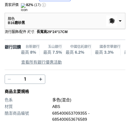
賣家評價
82%
(
17
)
顏色
B16磨砂黑
流行服飾/配件 尺寸
:
長寬高29*24*17CM
銀行回饋
台新銀行
玉山銀行
中國信託銀行
國泰世華銀行
最高
8%
最高
7.5%
最高
6.2%
最高
3.3%
最
查看所有銀行優惠活動
商品主要規格
色系
多色(混合)
材質
ABS
酷澎商品編號
685400653709355 -
685400653676589