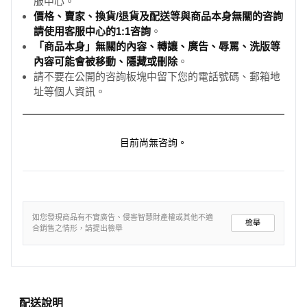
服中心。
價格、賣家、換貨/退貨及配送等與商品本身無關的咨詢
請使用客服中心的1:1咨詢
。
「商品本身」無關的內容、轉讓、廣告、辱罵、洗版等
內容可能會被移動、隱藏或刪除
。
請不要在公開的咨詢板塊中留下您的電話號碼、郵箱地
址等個人資訊。
目前尚無咨詢。
如您發現商品有不實廣告、侵害智慧財產權或其他不適
檢舉
合銷售之情形，請提出檢舉
配送說明