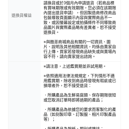
請換貨或於3個月內申請退貨（若商品標
有賞味期限或有效期限，您必須在該期限
內提出退貨申請），但因製造商修改商品
退換貨權益
包裝導致頁面顯示內容與實際商品不一
致，或因螢幕設定或拍攝條件不同導致商
品圖片與實際產品略有差異者，恕不接受
退換貨。
※與酷澎商城商品有關的一切資訊、圖
片、說明及其他相關資訊，均係由賣家自
行上傳。買家若發現商品缺失或與賣場內
容不符，請向賣家提出諮詢。
※請注意，上述鑑賞期並非試用期。
※依照適用法律法規規定，下列情形不適
用鑑賞期，除收到商品時發現有瑕疵或已
損壞者外，恕不接受退貨：
．所購產品為生鮮易腐類、保存期限很短
或您取消訂單時即將過期的產品；
．所購產品為依據您的要求而客製化的產
品（如刻製印章、訂製服、相片印製產品
等）；
．所購產品為報紙、期刊或雜誌；