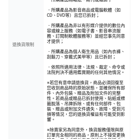
．所購產品為影音商品或電腦軟體（如
CD、DVD等）且您已拆封；
．所購產品為非以有形媒介提供的數位內
容或線上服務（如電子書、影音串流服
務、訂閱制軟體服務等）並經您事先同意
才提供；
退換貨限制
．所購產品為個人衛生用品（如內衣褲、
刮鬍刀、穿戴式美甲等）且已拆封；
．依照所適用法律、法規、裁定、命令或
法院判決不適用鑑賞期的任何其他情況。
※若您有意申請退換貨，商品必須回復至
您收到商品時的原始狀態，並確保所有部
件、內外包裝、贈品及附加文件的完整
性。若商品或贈品已拆封使用、貼紙或標
籤脫落、吊牌拆除、或有任何部件、包
裝、贈品或附加文件遺失、故障、受到污
損等情況，您的退換貨權益有可能受到影
響。
※除賣家另為同意外，換貨服務僅限與原
訂單完全相同的商品，原則上不接受更換