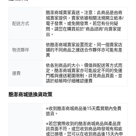
酷澎商城賣家直送。注意：此商品是由商
城賣家提供，賣家依據相關法規開立紙本/
配送方式
電子發票，或免開發票。若您有任何疑
問，請您在購買前於“商品諮詢”向賣家提
出。
依酷澎商城賣家設置而定，同一個賣家店
物流夥伴
鋪的不同商品之運送合作夥伴亦可能有差
異
依各別商品的大小、價值與配送等方式而
定，酷澎商城賣家亦可能設定不同的免運
運費
門檻與運送範圍限制，詳見商品頁面，並
請於結帳時仔細確認運費
酷澎商城退換貨政策
※收到酷澎商城商品後15天鑑賞期內免費
退貨。
※若您實際收到的酷澎商城商品與產品資
訊頁面不符，或您收到商品時發現有瑕疵
或已損壞，您可以在收到商品後15天內申