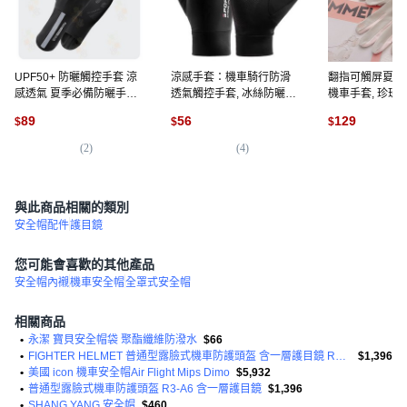
UPF50+ 防曬觸控手套 涼
涼感手套：機車騎行防滑
翻指可觸屏夏天
感透氣 夏季必備防曬手套
透氣觸控手套, 冰絲防曬手
機車手套, 珍珠
防曬手套 手套 防曬 涼感防
套, 黑色
89
56
129
$
$
$
曬 冰絲手套 涼感手套 透氣
手套 觸控手套 運動手套 外
(
2
)
(
4
)
(
2
)
送手套 透氣 機車, 【可觸
控防曬手套】, 黑色
與此商品相關的類別
安全帽配件
護目鏡
您可能會喜歡的其他產品
安全帽內襯
機車安全帽
全罩式安全帽
相關商品
•
永潔 寶貝安全帽袋 聚酯纖維防潑水
$66
•
FIGHTER HELMET 普通型露臉式機車防護頭盔 含一層護目鏡 R3-A6
$1,396
•
美國 icon 機車安全帽Air Flight Mips Dimo
$5,932
•
普通型露臉式機車防護頭盔 R3-A6 含一層護目鏡
$1,396
•
SHANG YANG 安全帽
$460