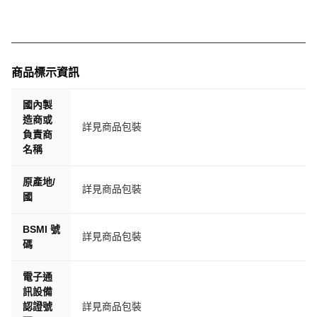
本賣場售價皆為含稅價附發票，如需打統一編號請下標後聯
繫我們喔。
如遇商品缺貨，我們將第一時間通知用戶協助取消訂單。
如有顏色、尺寸等問題，下標前可利用”留言板“功能與我們
商品標示資訊
聯繫，我們會盡快協助。
摩崎屋為實體店家，購物有保障，歡迎大家多利用[留言板]
國內製
與我聯繫。
造商或
詳見商品包裝
購物前有任何問題都歡迎留言板諮詢，除本店公休日(星期
負責商
一)以外皆會回覆。
名稱
購物滿$1000 即可免運費。
原產地/
#ASTONE #安全帽 #全罩 #GT6 #雙鏡片 #墨片 #齒排D扣
詳見商品包裝
國
#眼鏡溝 #藍芽耳機孔 #內襯可拆
BSMI 號
詳見商品包裝
碼
電子通
訊設備
認證號
詳見商品包裝