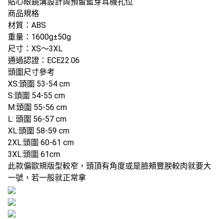
貼心眼鏡溝設計與預留藍芽耳機孔位
商品規格
材質：ABS
重量：1600g±50g
尺寸：XS～3XL
通過認證：ECE22.06
頭圍尺寸參考
XS:頭圍 53-54 cm
S:頭圍 54-55 cm
M:頭圍 55-56 cm
L: 頭圍 56-57 cm
XL:頭圍 58-59 cm
2XL:頭圍 60-61 cm
3XL:頭圍 61cm
此款偏歐規版型較窄，頭頂有角度或是臉頰豐腴較肉就要大
一號，若一般就正常拿