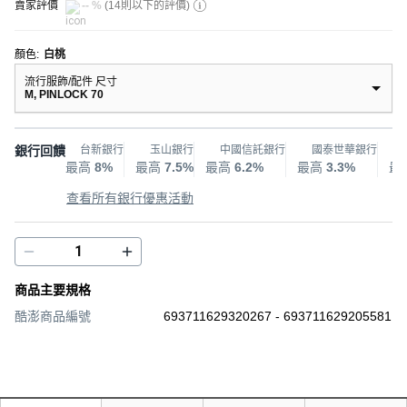
賣家評價
-- %
(
14則以下的評價
)
顏色
:
白桃
流行服飾/配件 尺寸
M, PINLOCK 70
銀行回饋
台新銀行
玉山銀行
中國信託銀行
國泰世華銀行
最高
8%
最高
7.5%
最高
6.2%
最高
3.3%
最
查看所有銀行優惠活動
商品主要規格
酷澎商品編號
693711629320267 - 693711629205581