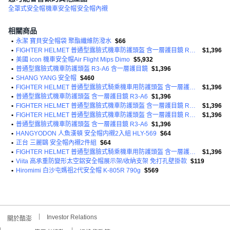
全罩式安全帽
機車安全帽
安全帽內襯
相關商品
•
永潔 寶貝安全帽袋 聚酯纖維防潑水
$66
•
FIGHTER HELMET 普通型露臉式機車防護頭盔 含一層護目鏡 R3-A6
$1,396
•
美國 icon 機車安全帽Air Flight Mips Dimo
$5,932
•
普通型露臉式機車防護頭盔 R3-A6 含一層護目鏡
$1,396
•
SHANG YANG 安全帽
$460
•
FIGHTER HELMET 普通型露臉式騎乘機車用防護頭盔 含一層護目鏡 R3A6 1350g
$1,396
•
普通型露臉式機車防護頭盔 含一層護目鏡 R3-A6
$1,396
•
FIGHTER HELMET 普通型露臉式機車防護頭盔 含一層護目鏡 R3-A6
$1,396
•
FIGHTER HELMET 普通型露臉式機車防護頭盔 含一層護目鏡 R3-A6
$1,396
•
普通型露臉式機車防護頭盔 含一層護目鏡 R3-A6
$1,396
•
HANGYODON 人魚漢頓 安全帽内襯2入組 HLY-569
$64
•
正台 三麗鷗 安全帽內襯2件組
$64
•
FIGHTER HELMET 普通型露臉式騎乘機車用防護頭盔 含一層護目鏡 R3A6 1350g
$1,396
•
Viita 高承重防變形太空鋁安全帽展示架/收納支架 免打孔壁掛款
$119
•
Hiromimi 白沙屯媽祖2代安全帽 K-805R 790g
$569
Investor Relations
關於酷澎