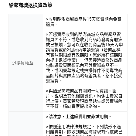
酷澎商城退換貨政策
※收到酷澎商城商品後15天鑑賞期內免費
退貨。
※若您實際收到的酷澎商城商品與產品資
訊頁面不符，或您收到商品時發現有瑕疵
或已損壞，您可以在收到商品後15天內申
請換貨或於3個月內申請退貨（若商品標
有賞味期限或有效期限，您必須在該期限
內提出退貨申請），但因製造商修改商品
退換貨權益
包裝導致頁面顯示內容與實際商品不一
致，或因螢幕設定或拍攝條件不同導致商
品圖片與實際產品略有差異者，恕不接受
退換貨。
※與酷澎商城商品有關的一切資訊、圖
片、說明及其他相關資訊，均係由賣家自
行上傳。買家若發現商品缺失或與賣場內
容不符，請向賣家提出諮詢。
※請注意，上述鑑賞期並非試用期。
※依照適用法律法規規定，下列情形不適
用鑑賞期，除收到商品時發現有瑕疵或已