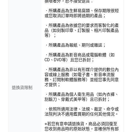
損壞者外，恕不接受退貨：
．所購產品為生鮮易腐類、保存期限很短
或您取消訂單時即將過期的產品；
．所購產品為依據您的要求而客製化的產
品（如刻製印章、訂製服、相片印製產品
等）；
．所購產品為報紙、期刊或雜誌；
．所購產品為影音商品或電腦軟體（如
CD、DVD等）且您已拆封；
．所購產品為非以有形媒介提供的數位內
容或線上服務（如電子書、影音串流服
務、訂閱制軟體服務等）並經您事先同意
才提供；
退換貨限制
．所購產品為個人衛生用品（如內衣褲、
刮鬍刀、穿戴式美甲等）且已拆封；
．依照所適用法律、法規、裁定、命令或
法院判決不適用鑑賞期的任何其他情況。
※若您有意申請退換貨，商品必須回復至
您收到商品時的原始狀態，並確保所有部