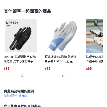
其他顧客一起購買的商品
UPF50+ 防曬觸控手套 涼
夏季冰絲涼感透氣防曬機
防曬手套 機車用
感透氣 夏季必備防曬手套
車手套 UPF50+, 藍色, 藍
保護手部, 動物
防曬手套 手套 防曬 涼感防
色
89
79
65
$
$
$
曬 冰絲手套 涼感手套 透氣
手套 觸控手套 運動手套 外
(
2
)
(
4
)
(
6
)
送手套 透氣 機車, 【可觸
控防曬手套】, 黑色
與此商品相關的類別
安全帽配件
護目鏡
您可能會喜歡的其他產品