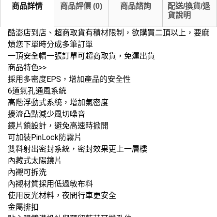
商品詳情
商品評價
(
0
)
商品諮詢
配送/換貨/退
貨說明
酷澎店到店、超商取貨有積材限制，欲購買二頂以上，要麻
煩您下單時分成多筆訂單
一頂安全帽一張訂單可超商取貨，免運出貨
商品特色>>
採用多密度EPS，增加產品的安全性
6道氣孔通風系統
高階浮動式系統，增加氣密度
擾流凸點減少風切噪音
鏡片鎖設計，避免高速時掀開
可加裝PinLock防霧片
雙料射出密封系統，密封效果更上一層樓
內藏式太陽鏡片
內襯可拆洗
內襯材質採用低過敏布料
使用反光材料，夜間行車更安全
金屬排扣