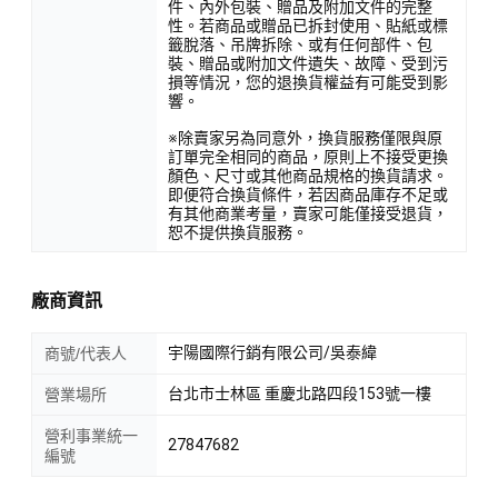
件、內外包裝、贈品及附加文件的完整
性。若商品或贈品已拆封使用、貼紙或標
籤脫落、吊牌拆除、或有任何部件、包
裝、贈品或附加文件遺失、故障、受到污
損等情況，您的退換貨權益有可能受到影
響。
※除賣家另為同意外，換貨服務僅限與原
訂單完全相同的商品，原則上不接受更換
顏色、尺寸或其他商品規格的換貨請求。
即便符合換貨條件，若因商品庫存不足或
有其他商業考量，賣家可能僅接受退貨，
恕不提供換貨服務。
廠商資訊
宇陽國際行銷有限公司/吳泰緯
商號/代表人
台北市士林區 重慶北路四段153號一樓
營業場所
營利事業統一
27847682
編號