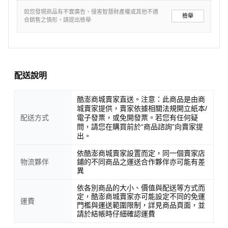
如您發現商品有不實廣告、侵害智慧財產權或其他不適
檢舉
合銷售之情形，請提出檢舉
配送說明
酷澎商城賣家直送。注意：此商品是由商
城賣家提供，賣家依據相關法規開立紙本/
配送方式
電子發票，或免開發票。若您有任何疑
問，請您在購買前於“商品諮詢”向賣家提
出。
依酷澎商城賣家設置而定，同一個賣家店
物流夥伴
鋪的不同商品之運送合作夥伴亦可能有差
異
依各別商品的大小、價值與配送等方式而
定，酷澎商城賣家亦可能設定不同的免運
運費
門檻與運送範圍限制，詳見商品頁面，並
請於結帳時仔細確認運費