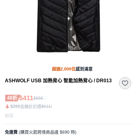
超過2,000位
感到滿意
ASHWOLF USB 加熱背心 智能加熱背心 / DR013
$411
48折
$866
$200
$611
首購折扣價
缺貨
免運費
(購買火箭跨境商品達 $690 時)