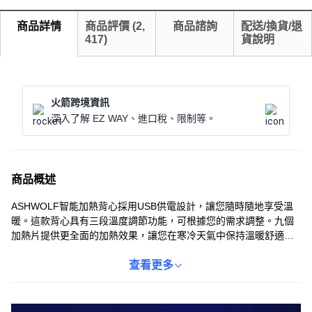
商品詳情
商品評價
(
2,
商品諮詢
配送/換貨/退
417
)
貨說明
火箭跨境資訊
深入了解 EZ WAY、進口稅、限制等。
商品概述
ASHWOLF智能加熱背心採用USB供電設計，讓您隨時隨地享受溫
暖。這款背心具有三段溫度調節功能，可根據您的需求調整。九個
加熱片提供更全面的加熱效果，讓您在寒冷天氣中保持溫暖舒適。
通過KC認證，安全可靠，讓您使用。精緻的做工確保產品的耐用
性，讓您長久享受其高品質。
查看更多