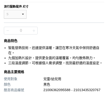
流行服飾/配件 尺寸
S
商品特色
智能發熱技術，迅速提供溫暖，讓您在寒冷天氣中保持舒適自
在。
九個加熱片設計，提供更全面的溫暖覆蓋，均勻散佈熱力。
三段溫度調節，可根據個人需求調整，找到最舒適的溫度設定。
商品主要規格
使用對象
兒童/幼兒用
顏色
黑色
酷澎商品編號
21006362095588 - 21013435320767