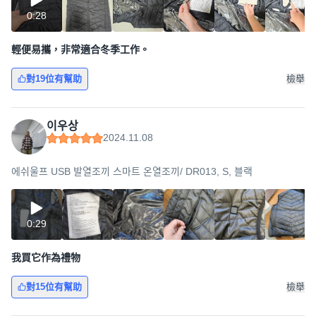
0:28
輕便易攜，非常適合冬季工作。
對19位有幫助
檢舉
이우상
2024.11.08
에쉬울프 USB 발열조끼 스마트 온열조끼/ DR013, S, 블랙
0:29
我買它作為禮物
對15位有幫助
檢舉