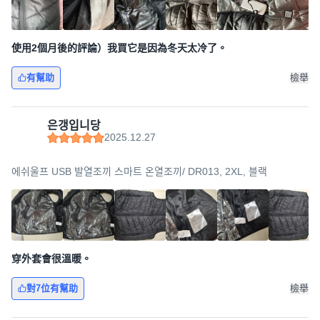
使用2個月後的評論）我買它是因為冬天太冷了。
有幫助
檢舉
은갱입니당
2025.12.27
에쉬울프 USB 발열조끼 스마트 온열조끼/ DR013, 2XL, 블랙
穿外套會很溫暖。
對7位有幫助
檢舉