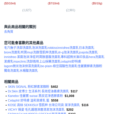
(
$3/10ml
)
(
$7/10ml
)
(
$5/10g
)
(
1,027
)
(
2,901
)
(
7
與此商品相關的類別
去角質
您可能會喜歡的其他產品
毛穴撫子
洗卸洗面乳
泡沫洗面乳
rokkiss
innisfree洗面乳
日本洗面乳
biore洗面乳
柯潤
muji
洗顏
雪肌粹洗面乳
dr-g泡沫洗面乳
joajota洗面乳
innisfree-潔面泡沫
淨痘
珂潤
胺基酸洗面乳
專科超微米
無印良品
hera洗面乳
潔膚乳
maxclinic
洗卸兩用
上山採藥洗面乳
cetaphil舒特膚
lagom微米泡沫保濕洗面乳
be-plain-綠豆弱酸性洗面乳
佳麗寶酵素洗顏粉
獨島洗面乳
水楊酸洗面乳
相關商品
•
SKIN SIGNAL 粉紅酵素潔顏粉
$402
•
Dr.Skin 皮博士 生活系列 長效控油養膚洗面乳
$117
•
Kanebo 佳麗寶 suisai 黑炭泥淨透酵素粉
$1,008
•
Cetaphil 舒特膚 溫和潔膚乳 藍
$558
•
KOSE 高絲 SEKKISUI 雪肌粹 台灣公司貨 潔淨洗面乳
$116
•
VICHY 薇姿 毛孔護理深層清潔泡沫洗面乳
$202