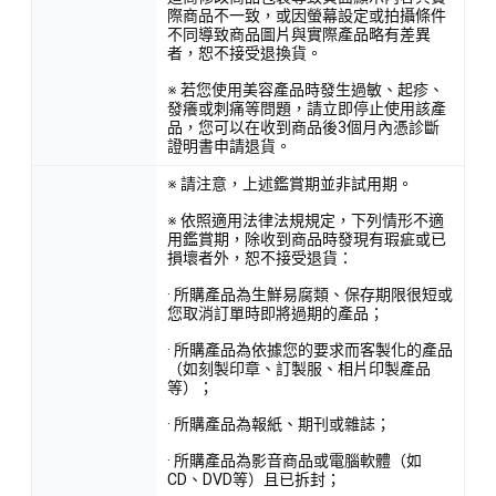
際商品不一致，或因螢幕設定或拍攝條件
不同導致商品圖片與實際產品略有差異
者，恕不接受退換貨。
※ 若您使用美容產品時發生過敏、起疹、
發癢或刺痛等問題，請立即停止使用該產
品，您可以在收到商品後3個月內憑診斷
證明書申請退貨。
※ 請注意，上述鑑賞期並非試用期。
※ 依照適用法律法規規定，下列情形不適
用鑑賞期，除收到商品時發現有瑕疵或已
損壞者外，恕不接受退貨：
· 所購產品為生鮮易腐類、保存期限很短或
您取消訂單時即將過期的產品；
· 所購產品為依據您的要求而客製化的產品
（如刻製印章、訂製服、相片印製產品
等）；
· 所購產品為報紙、期刊或雜誌；
· 所購產品為影音商品或電腦軟體（如
CD、DVD等）且已拆封；