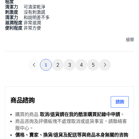
程度
清潔力
可清潔乾淨
刺激度
沒有刺激感
清潔力
和說明差不多
滋潤程度
非常滋潤
便利程度
非常方便
檢舉
1
2
3
4
5
商品諮詢
諮詢
購買的商品
取消/退貨請在我的酷澎購買記錄中申請
。
商品咨詢及評價板塊不處理取消或退貨事宜，請聯絡客
服中心。
價格、賣家、換貨/退貨及配送等與商品本身無關的咨詢