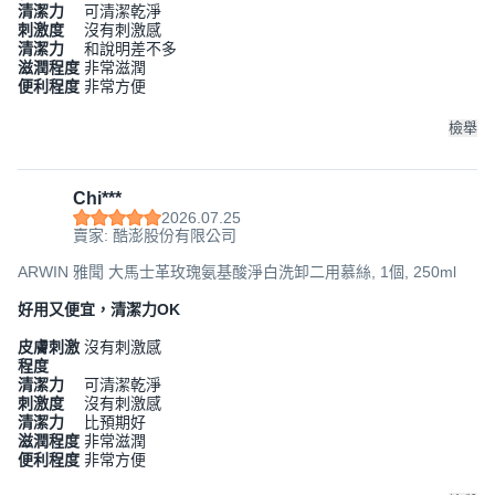
清潔力
可清潔乾淨
刺激度
沒有刺激感
清潔力
和說明差不多
滋潤程度
非常滋潤
便利程度
非常方便
檢舉
Chi***
2026.07.25
賣家: 酷澎股份有限公司
ARWIN 雅聞 大馬士革玫瑰氨基酸淨白洗卸二用慕絲, 1個, 250ml
好用又便宜，清潔力OK
皮膚刺激
沒有刺激感
程度
清潔力
可清潔乾淨
刺激度
沒有刺激感
清潔力
比預期好
滋潤程度
非常滋潤
便利程度
非常方便