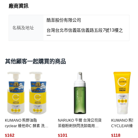
廠商資訊
酷澎股份有限公司
名稱及地址
台灣台北市信義區信義路五段7號13樓之
一
其他顧客一起購買的商品
KUMANO 熊野油脂
NARUKO 牛爾 台灣公司貨
KUMANO 熊野
cyclear 維他命C 酵素 洗面
茶樹粉刺快閃洗卸兩用慕
CYCLEAR維
幕斯, 2瓶, 300ml
絲, 150ml, 1瓶
面乳, 130g, 2條
162
101
118
$
$
$