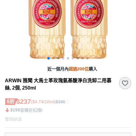
近一個月內
超過200位
購入
ARWIN 雅聞 大馬士革玫瑰氨基酸淨白洗卸二用慕
絲, 2個, 250ml
$237
6折
($4.74/10ml)
$396
$159
首購折扣價
暫時缺貨