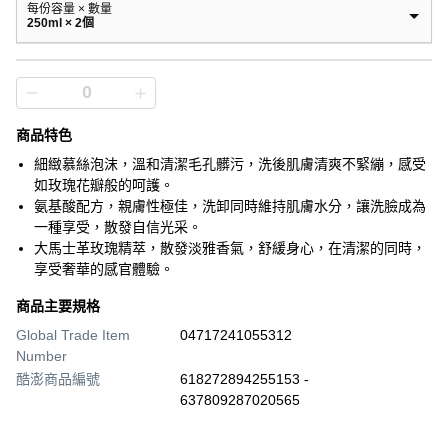
每份容量 × 數量
250ml × 2個
商品特色
細緻慕絲泡沫，溫和清潔毛孔髒污，洗後肌膚清爽不緊繃，感受
如玫瑰花瓣般的呵護。
氨基酸配方，親膚性極佳，洗卸同時維持肌膚水分，讓洗臉成為
一種享受，散發自信光采。
大馬士革玫瑰精萃，散發淡雅香氣，舒緩身心，在清潔的同時，
享受奢華的感官體驗。
商品主要規格
Global Trade Item
04717241055312
Number
酷澎商品編號
618272894255153 -
637809287020565