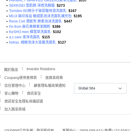
•
FARMACY WHIPPED GREENS潔淨洗面乳
$337
•
SEKKISEI 雪肌精 淨透洗顏霜
$273
•
Torriden 8D微分子玻尿酸保濕洗面乳
$167
•
MUJI 無印良品 敏感肌泡沫洗面乳補充包
$195
•
Rene Cell 潤妮秀 酵素泡沫洗面乳
$447
•
I'm from 無花果酵素潔顏粉
$386
•
KeSHO men 積雪草洗面乳
$102
•
a.c.care 潔淨洗面乳
$115
•
hetras. 細緻泡沫大容量洗面乳
$127
Investor Relations
關於酷澎
Coupang使用者條款
退換貨政策
信任管理中心
顧客隱私權政策通知
Global Site
安心購物
資訊安全
資訊安全及隱私保護認證
加入酷澎商城
公司名稱：酷澎股份有
客服中心：0809-088-810 (免費) / 02-5592-