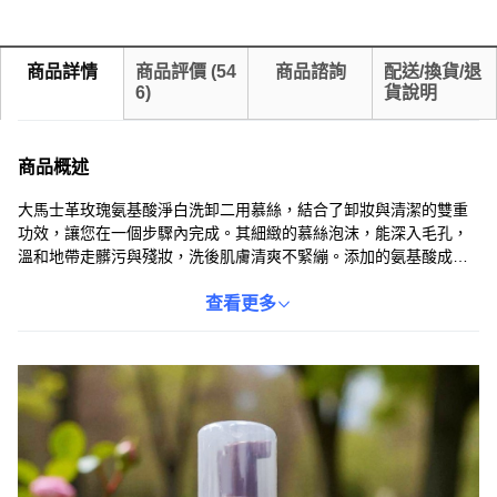
商品詳情
商品評價
(
54
商品諮詢
配送/換貨/退
6
)
貨說明
商品概述
大馬士革玫瑰氨基酸淨白洗卸二用慕絲，結合了卸妝與清潔的雙重
功效，讓您在一個步驟內完成。其細緻的慕絲泡沫，能深入毛孔，
溫和地帶走髒污與殘妝，洗後肌膚清爽不緊繃。添加的氨基酸成
分，能維持肌膚的保濕度，讓洗臉不再是負擔，而是享受。大馬士
革玫瑰的淡雅香氣，更讓您在清潔的同時，享受奢華的感官體驗，
查看更多
使肌膚自然光澤。