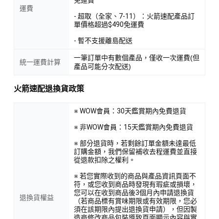
運費
- 超取（全家、7-11）：火箭速配產品訂
單價格超過$490免運費
- 暫不支援離島配送
一筆訂單中有數個產品，僅收一次運費(但
統一運費計算
產品可能分次配送)
火箭速配退換貨政策
※ WOW會員：30天鑑賞期內免費退貨
※ 非WOW會員：15天鑑賞期內免費退貨
※ 部分退貨時，若剩餘訂單金額未達最低
訂購金額，我們保留補收去程運費並直接
從退款扣除之權利。
※ 若您實際收到的商品與產品資訊頁面不
符，或您收到商品時發現有瑕疵或損壞，
您可以在收到商品後3個月內申請退換貨
退換貨權益
（若商品標有賞味期限或有效期限，您必
須在該期限內提出退換貨申請），但因製
造商修改商品包裝導致頁面顯示內容與實