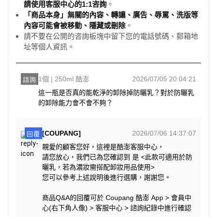
請使用客服中心的1:1咨詢
。
「商品本身」無關的內容、轉讓、廣告、辱罵、洗版等
內容可能會被移動、隱藏或刪除
。
請不要在公開的咨詢板塊中留下您的電話號碼、郵箱地
址等個人資訊。
1個 | 250ml 酷澎
2026/07/05 20:04:21
諮詢
這一瓶是否真的能乾淨的卸除掉防曬乳？對於防曬乳
的卸除能力會不會不夠？
[COUPANG]
2026/07/06 14:37:07
回覆
親愛的顧客您好，這裡是酷澎客服中心，
請您放心，我們已為您確認到 是 <此款可適用於防
曬乳，若為濃妝需搭配卸妝用品使用>
您可以參考上述說明後進行選購，謝謝您。
商品Q&A的回覆可於 Coupang 酷澎 App > 會員中
心(右下角人像) > 客服中心 > 諮詢紀錄中進行確認