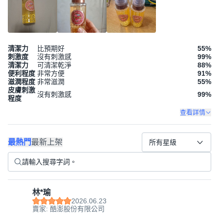
清潔力
比預期好
55
%
刺激度
沒有刺激感
99
%
清潔力
可清潔乾淨
88
%
便利程度
非常方便
91
%
滋潤程度
非常滋潤
55
%
皮膚刺激
沒有刺激感
99
%
程度
查看詳情
最熱門
最新上架
所有星級
林*瑜
2026.06.23
賣家: 酷澎股份有限公司