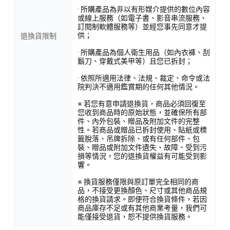
· 所購產品為非以有形媒介提供的數位內容
或線上服務（如電子書、影音串流服務、
訂閱制軟體服務等）並經您事先同意才提
供；
退換貨限制
· 所購產品為個人衛生用品（如內衣褲、刮
鬍刀、穿戴式美甲等）且您已拆封；
· 依照所適用法律、法規、裁定、命令或法
院判決不適用鑑賞期的任何其他情況。
※ 若您有意申請退換貨，商品必須回復至
您收到商品時的原始狀態，並確保所有部
件、內外包裝、贈品及附加文件的完整
性。若商品或贈品已拆封使用、貼紙或標
籤脫落、吊牌拆除、或有任何部件、包
裝、贈品或附加文件遺失、故障、受到污
損等情況，您的退換貨權益有可能受到影
響。
※ 換貨服務僅限與原訂單完全相同的商
品，不接受更換顏色、尺寸或其他商品規
格的換貨請求。即便符合換貨條件，若因
商品庫存不足或有其他商業考量，我們可
能僅接受退貨，恕不提供換貨服務。