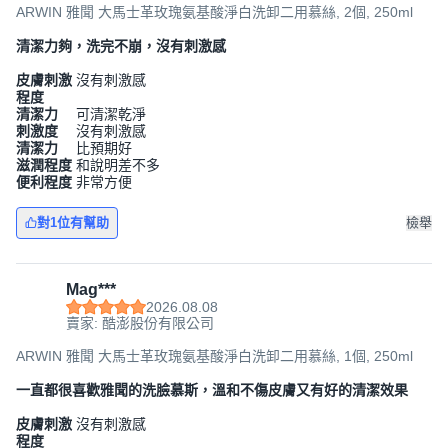
ARWIN 雅聞 大馬士革玫瑰氨基酸淨白洗卸二用慕絲, 2個, 250ml
清潔力夠，洗完不崩，沒有刺激感
皮膚刺激
沒有刺激感
程度
清潔力
可清潔乾淨
刺激度
沒有刺激感
清潔力
比預期好
滋潤程度
和說明差不多
便利程度
非常方便
對1位有幫助
檢舉
Mag***
2026.08.08
賣家: 酷澎股份有限公司
ARWIN 雅聞 大馬士革玫瑰氨基酸淨白洗卸二用慕絲, 1個, 250ml
一直都很喜歡雅聞的洗臉慕斯，溫和不傷皮膚又有好的清潔效果
皮膚刺激
沒有刺激感
程度