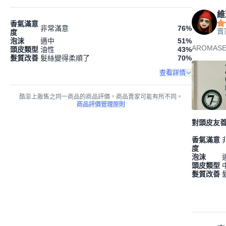
維
香氣滿意
非常滿意
76
%
賣
度
泡沫
適中
51
%
AROMAS
頭皮類型
油性
43
%
髮質改善
髮絲變得柔順了
70
%
查看詳情
酷澎上販售之同一商品的商品評價，商品賣家可能有所不同。
商品評價管理原則
對頭皮友
香氣滿意
度
泡沫
頭皮類型
髮質改善