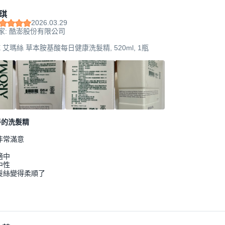
琪
2026.03.29
家: 酷澎股份有限公司
E 艾瑪絲 草本胺基酸每日健康洗髮精, 520ml, 1瓶
善的洗髮精
非常滿意
適中
中性
髮絲變得柔順了