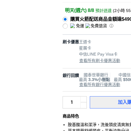
明天(週六) 8/8
預計送達
(
2小時 5
購買火箭配送商品金額達$49
免運
免費退貨
刷卡優惠
王道卡
星展卡
中信LINE Pay Visa卡
查看所有刷卡優惠活動
國泰世華銀行
中國信
銀行回饋
最高
3.3%小樹點
最高
$5
查看所有銀行優惠活動
加入
商品特色
胺基酸溫和潔淨，洗後頭皮清爽無
草本精華舒緩頭皮，平衡油脂分泌