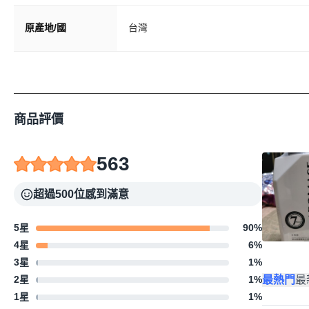
原產地/國
台灣
商品評價
563
超過500位感到滿意
5星
90
%
4星
6
%
3星
1
%
最熱門
最
2星
1
%
1星
1
%