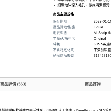
細緻泡沫深入毛孔，徹底清潔髒污
商品主要規格
保存期限
2029-01-
產品質地/型態
Liquid
毛髮型態
All Scalp 
主商品/補充包
Original
特色
pH5.5親
不含特定材質
不添加矽靈
酷澎商品編號
616428130
商品評價
(
563
)
商品諮詢
採用胺基酸界面活性劑，0%添加人工色素、Dimethicone、SLS等