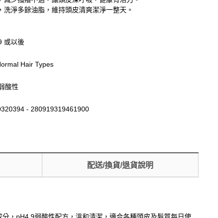
，洗淨多餘油脂，維持頭皮清爽潔淨一整天。
19 或以後
/Normal Hair Types
膚弱酸性
320394 - 280919319461900
配送/換貨/退貨說明
成分，pH4.9弱酸性配方，溫和清潔，適合各種頭皮及髮質每日使