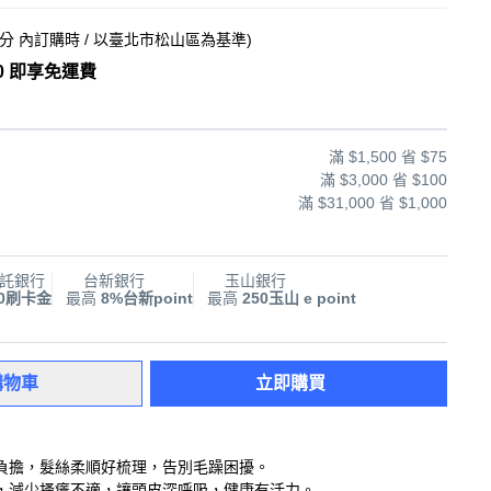
5分
內訂購時
/ 以臺北市松山區為基準
)
0 即享免運費
滿 $1,500 省 $75
滿 $3,000 省 $100
滿 $31,000 省 $1,000
託銀行
台新銀行
玉山銀行
00刷卡金
最高
8%台新point
最高
250玉山 e point
購物車
立即購買
負擔，髮絲柔順好梳理，告別毛躁困擾。
，減少搔癢不適，讓頭皮深呼吸，健康有活力。