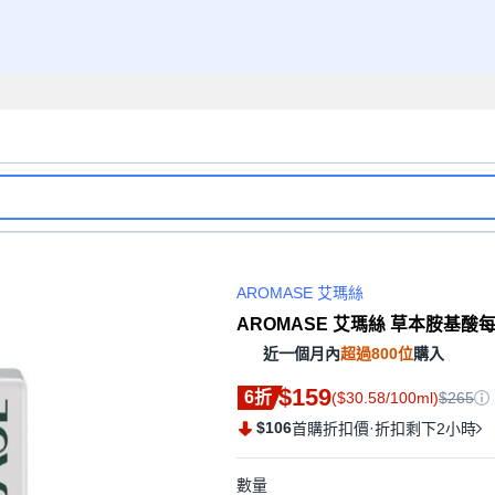
AROMASE 艾瑪絲
AROMASE 艾瑪絲 草本胺基酸每日
近一個月內
超過800位
購入
$159
6折
($30.58/100ml)
$265
$106
·
首購折扣價
折扣剩下2小時
數量