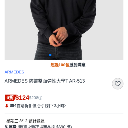
超過100位
感到滿意
ARMEDES
ARMEDES 防皺雙面彈性大學T AR-513
$124
6折
$208
$84
·
首購折扣價
折扣剩下3小時
星期三 8/12
預計送達
免運費
(購買火箭跨境商品達 $690 時)