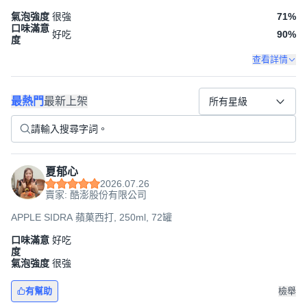
氣泡強度
很強
71
%
口味滿意
好吃
90
%
度
查看詳情
最熱門
最新上架
所有星級
夏郁心
2026.07.26
賣家: 酷澎股份有限公司
APPLE SIDRA 蘋菓西打, 250ml, 72罐
口味滿意
好吃
度
氣泡強度
很強
有幫助
檢舉