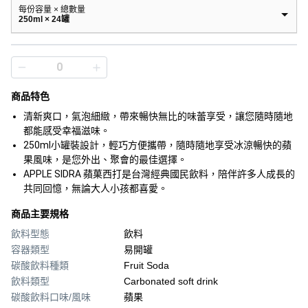
每份容量 × 總數量
250ml × 24罐
商品特色
清新爽口，氣泡細緻，帶來暢快無比的味蕾享受，讓您隨時隨地
都能感受幸福滋味。
250ml小罐裝設計，輕巧方便攜帶，隨時隨地享受冰涼暢快的蘋
果風味，是您外出、聚會的最佳選擇。
APPLE SIDRA 蘋菓西打是台灣經典國民飲料，陪伴許多人成長的
共同回憶，無論大人小孩都喜愛。
商品主要規格
飲料型態
飲料
容器類型
易開罐
碳酸飲料種類
Fruit Soda
飲料類型
Carbonated soft drink
碳酸飲料口味/風味
蘋果