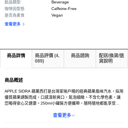
飲品類型
Beverage
咖啡因型態
Caffeine-Free
是否為素食
Vegan
查看更多
商品詳情
商品評價
(
4,
商品諮詢
配送/換貨/退
089
)
貨說明
商品概述
APPLE SIDRA 蘋菓西打是台灣家喻戶曉的經典蘋果風味汽水，採用
優質蘋果調製而成，口感清新爽口，氣泡細緻。不含化學色素，讓
您喝得安心又健康。250ml小罐裝方便攜帶，隨時隨地都能享受冰
涼暢快的滋味。無論是獨自品嚐或與家人朋友分享，都能帶來歡樂
時光。冰鎮後飲用，風味更佳，是您消暑解渴的最佳選擇。
查看更多