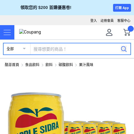
領取您的 $200 首購優惠卷!
打開 App
登入
註冊會員
客服中心
全部
酷澎首頁
食品飲料
飲料
碳酸飲料
果汁風味