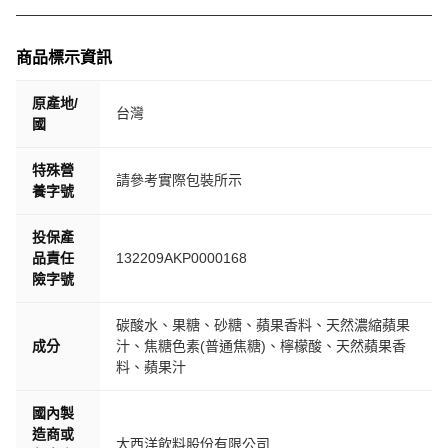
商品標示資訊
原產地/
台灣
國
特殊營
請參考實際包裝所示
養字號
投保產
品責任
132209AKP0000168
險字號
碳酸水、果糖、砂糖、蘋果香料、天然濃縮蘋果
成分
汁、焦糖色素(普通焦糖)、檸檬酸、天然蘋果香
料、蘋果汁
國內製
造商或
大西洋飲料股份有限公司