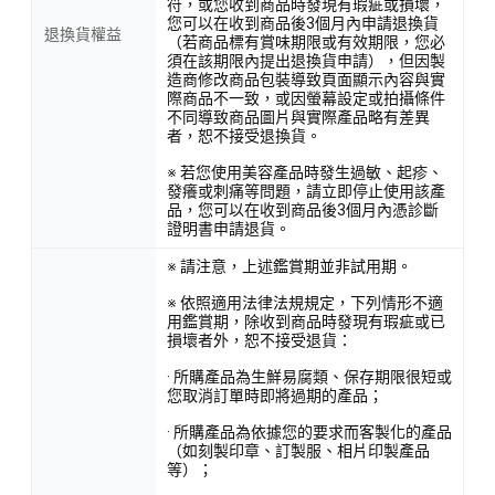
符，或您收到商品時發現有瑕疵或損壞，
您可以在收到商品後3個月內申請退換貨
退換貨權益
（若商品標有賞味期限或有效期限，您必
須在該期限內提出退換貨申請），但因製
造商修改商品包裝導致頁面顯示內容與實
際商品不一致，或因螢幕設定或拍攝條件
不同導致商品圖片與實際產品略有差異
者，恕不接受退換貨。
※ 若您使用美容產品時發生過敏、起疹、
發癢或刺痛等問題，請立即停止使用該產
品，您可以在收到商品後3個月內憑診斷
證明書申請退貨。
※ 請注意，上述鑑賞期並非試用期。
※ 依照適用法律法規規定，下列情形不適
用鑑賞期，除收到商品時發現有瑕疵或已
損壞者外，恕不接受退貨：
· 所購產品為生鮮易腐類、保存期限很短或
您取消訂單時即將過期的產品；
· 所購產品為依據您的要求而客製化的產品
（如刻製印章、訂製服、相片印製產品
等）；