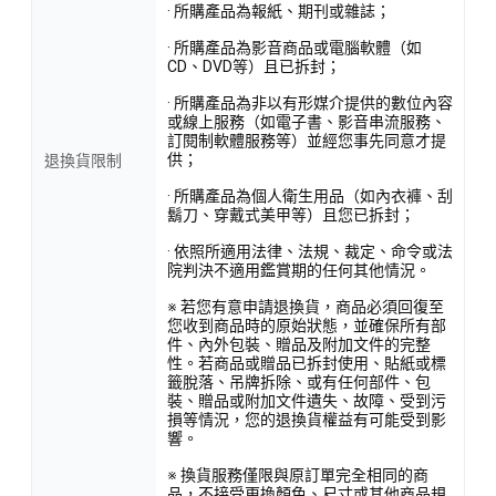
· 所購產品為報紙、期刊或雜誌；
· 所購產品為影音商品或電腦軟體（如
CD、DVD等）且已拆封；
· 所購產品為非以有形媒介提供的數位內容
或線上服務（如電子書、影音串流服務、
訂閱制軟體服務等）並經您事先同意才提
供；
退換貨限制
· 所購產品為個人衛生用品（如內衣褲、刮
鬍刀、穿戴式美甲等）且您已拆封；
· 依照所適用法律、法規、裁定、命令或法
院判決不適用鑑賞期的任何其他情況。
※ 若您有意申請退換貨，商品必須回復至
您收到商品時的原始狀態，並確保所有部
件、內外包裝、贈品及附加文件的完整
性。若商品或贈品已拆封使用、貼紙或標
籤脫落、吊牌拆除、或有任何部件、包
裝、贈品或附加文件遺失、故障、受到污
損等情況，您的退換貨權益有可能受到影
響。
※ 換貨服務僅限與原訂單完全相同的商
品，不接受更換顏色、尺寸或其他商品規