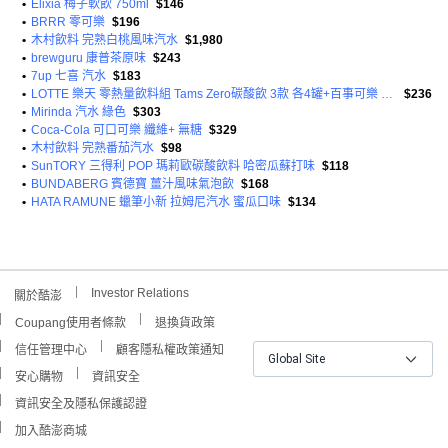
•
Elixia 梅子軟飲 750ml
$146
•
BRRR 零可樂
$196
•
木村飲料 完熟白桃風味汽水
$1,980
•
brewguru 康普茶原味
$243
•
7up 七喜 汽水
$183
•
LOTTE 樂天 零熱量飲料組 Tams Zero碳酸飲 3款 各4罐+百事可樂 2罐+Chilsung Cider經典汽水 2罐
$236
•
Mirinda 汽水 綠色
$303
•
Coca-Cola 可口可樂 纖維+ 無糖
$329
•
木村飲料 完熟番茄汽水
$98
•
SunTORY 三得利 POP 瑪莉歐碳酸飲料 哈密瓜蘇打味
$118
•
BUNDABERG 賓德寶 薑汁風味氣泡飲
$168
•
HATA RAMUNE 蠟筆小新 拉姆尼汽水 蜜瓜口味
$134
Investor Relations
關於酷澎
Coupang使用者條款
退換貨政策
信任管理中心
顧客隱私權政策通知
Global Site
安心購物
資訊安全
資訊安全及隱私保護認證
加入酷澎商城