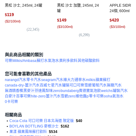
黑松 沙士, 245ml, 24罐
黑松 沙士 加鹽, 245ml, 24
APPLE SIDRA
罐
24個, 600ml
119
$
149
420
$
$
(
$2/100ml
)
(
$3/100ml
)
(
$3/100ml
)
(
22,345
)
(
6,299
)
(
2,
與此商品相關的類別
可樂
Milkis/Ambasa
蘇打水
氣泡水
奧利多飲料
其他碳酸飲料
您可能會喜歡的其他產品
narangd汽水
零卡汽水
seagram汽水
維大力
通寧水
milkis
蘋果蘇打
canada-dry-薑汁汽水
百威
七星汽水
罐裝可口可樂
雪碧
葡萄汽水
無糖汽水
無酒精香檳
黑麥汁
芬達鳳梨味
zero
bundaberg賓德寶氣泡飲
welchs
罐裝汽水
白麥汁
百事可樂
hite-zero
薑汁汽水
雪碧zero
維他露p
零卡可樂
ooha氣泡水
0卡可樂
相關商品
•
Coca-Cola 可口可樂 日本北海道 限定版
$40
•
BOYLAN BOTTLING 麥根沙士
$162
•
果漾 蘋果風味蘇打飲料
$534